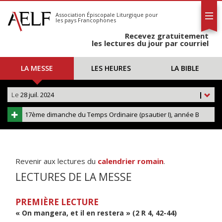
L'AELF
S'abonner
Association Épiscopale Liturgique
pour
les pays Francophones
Calendrier
Recevez gratuitement
Contact
les lectures du jour par courriel
LA MESSE
LES HEURES
LA BIBLE
Le
28 juil. 2024
|
17ème dimanche du Temps Ordinaire (psautier I), année B
Revenir aux lectures du
calendrier romain
.
LECTURES DE LA MESSE
PREMIÈRE LECTURE
« On mangera, et il en restera » (2 R 4, 42-44)