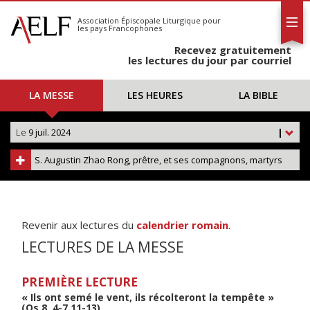
L'AELF
S'abonner
Association Épiscopale Liturgique
pour
les pays Francophones
Calendrier
Recevez gratuitement
Contact
les lectures du jour par courriel
LA MESSE
LES HEURES
LA BIBLE
Le
9 juil. 2024
|
S. Augustin Zhao Rong, prêtre, et ses compagnons, martyrs
Revenir aux lectures du
calendrier romain
.
LECTURES DE LA MESSE
PREMIÈRE LECTURE
« Ils ont semé le vent, ils récolteront la tempête »
(Os 8, 4-7.11-13)