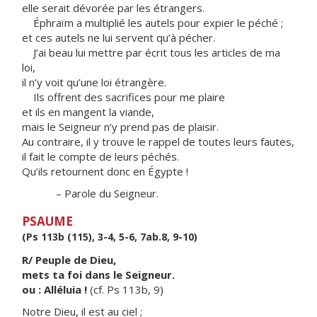
elle serait dévorée par les étrangers.
Éphraïm a multiplié les autels pour expier le péché ;
et ces autels ne lui servent qu’à pécher.
J’ai beau lui mettre par écrit tous les articles de ma
loi,
il n’y voit qu’une loi étrangère.
Ils offrent des sacrifices pour me plaire
et ils en mangent la viande,
mais le Seigneur n’y prend pas de plaisir.
Au contraire, il y trouve le rappel de toutes leurs fautes,
il fait le compte de leurs péchés.
Qu’ils retournent donc en Égypte !
– Parole du Seigneur.
PSAUME
(Ps 113b (115), 3-4, 5-6, 7ab.8, 9-10)
R/ Peuple de Dieu,
mets ta foi dans le Seigneur.
ou : Alléluia !
(cf. Ps 113b, 9)
Notre Dieu, il est au ciel ;