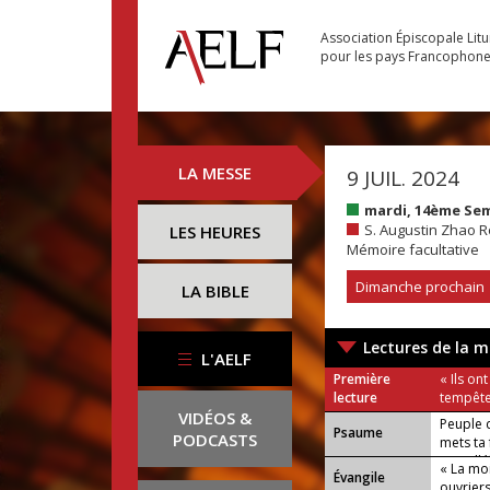
Association Épiscopale Lit
pour les pays Francophon
LA MESSE
9 JUIL. 2024
mardi, 14ème Se
S. Augustin Zhao R
LES HEURES
Mémoire facultative
Dimanche prochain
LA BIBLE
Lectures de la m
L'AELF
Première
« Ils on
lecture
tempête
VIDÉOS &
Peuple 
Psaume
PODCASTS
mets ta 
ou : Allé
« La mo
Évangile
ouvrier