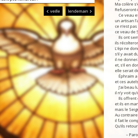
Ma colère s’
Refuseront-i
veille
lendemain
Ce veau est
un artisan l’
ce n’est pas 
ce veau de 
Ils ont semé
ils récoltero
L’épi ne don
s’il y avait d
il ne donnera
et, s’il en do
elle serait 
Éphraïm a mu
et ces autel
J’ai beau lui
il n’y voit q
Ils offrent 
et ils en ma
mais le Seig
Au contraire,
il fait le co
Qu’ils retou
– Parole 