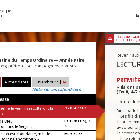
urgique
le
es
TÉLÉCHARGER
LES TEXTES (.
Revenir aux
maine du Temps Ordinaire — Année Paire
LECTUR
ong, prêtre, et ses compagnons, martyrs
PREMIÈR
Autres dates
Luxembourg
|
« Ils ont 
Note sur les calendriers
(Os 8, 4-7.
esse
Lecture du 
t semé le vent, ils récolteront la
Os 8, 4-7.11-13
Ainsi parle l
 »
Les fils d’I
de Dieu,
Ps 113b (115), 3-
ils ont nom
4, ...
foi dans le Seigneur.
avec leur arg
luia !
Ils seront an
isson est abondante, mais les
Mt 9, 32-38
Je le rejett
s sont peu nombreux »