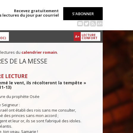
Recevez gratuitement
S'ABONNER
s lectures du jour par courriel
API
LECTURE
A+
DOC)
CONFORT
 lectures du
calendrier romain
.
ES DE LA MESSE
E LECTURE
semé le vent, ils récolteront la tempête »
11-13)
livre du prophète Osée
e Seigneur :
sraël ont établi des rois sans me consulter,
mé des princes sans mon accord ;
ent et leur or, ils se sont fabriqué des idoles.
éantis.
e, ton veau, Samarie !