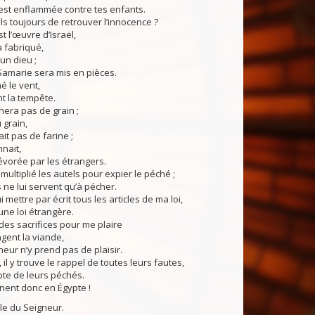
est enflammée contre tes enfants.
ls toujours de retrouver l’innocence ?
 l’œuvre d’Israël,
a fabriqué,
un dieu ;
Samarie sera mis en pièces.
 le vent,
nt la tempête.
nera pas de grain ;
u grain,
it pas de farine ;
nnait,
dévorée par les étrangers.
ltiplié les autels pour expier le péché ;
s ne lui servent qu’à pécher.
 mettre par écrit tous les articles de ma loi,
u’une loi étrangère.
des sacrifices pour me plaire
ngent la viande,
neur n’y prend pas de plaisir.
 il y trouve le rappel de toutes leurs fautes,
mpte de leurs péchés.
rnent donc en Égypte !
du Seigneur.