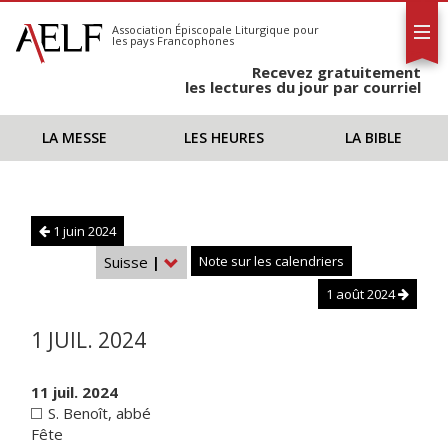
L'AELF
S'abonner
Association Épiscopale Liturgique
pour
les pays Francophones
Calendrier
Recevez gratuitement
Contact
les lectures du jour par courriel
LA MESSE
LES HEURES
LA BIBLE
1 juin 2024
Suisse
|
Note sur les calendriers
1 août 2024
1 JUIL. 2024
11 juil. 2024
S. Benoît, abbé
Fête