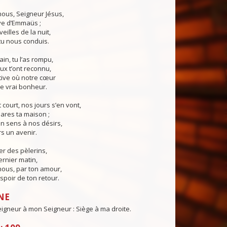
ous, Seigneur Jésus,
ive d’Emmaüs ;
eilles de la nuit,
tu nous conduis.
in, tu l’as rompu,
ux t’ont reconnu,
tive où notre cœur
le vrai bonheur.
 court, nos jours s’en vont,
ares ta maison ;
n sens à nos désirs,
s un avenir.
er des pèlerins,
ernier matin,
nous, par ton amour,
poir de ton retour.
NE
igneur à mon Seigneur : Siège à ma droite.