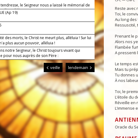
 tendresse, le Seigneur nous a laissé le mémorial de
Reste avec n
eilles, alléluia.
E (Ap 19)
Toi, le conv
Au long des v
Ressuscité, 
-5
Prenant le pa
té des morts, le Christ ne meurt plus, alléluia ! Sur lui
Alors nos ye
n'a plus aucun pouvoir, alléluia !
Flambée fur
s notre Seigneur, le Christ toujours vivant qui
A pressenti 
de pour nous auprès de son Père :
Le temps est
veille
lendemain
Mais tu prép
Tu donnes u
À nos labeur
Toi, le premi
L’étoile du d
Réveille en 
L’immense es
ANTIEN
Oracle du Se