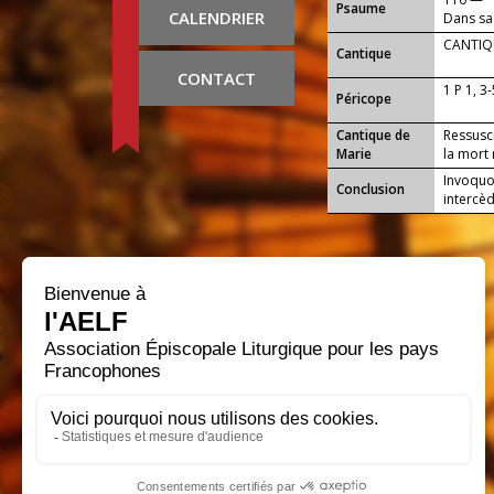
Psaume
CALENDRIER
Dans sa
ses merv
CANTIQU
Cantique
CONTACT
1 P 1, 3
Péricope
Cantique de
Ressusci
Marie
la mort 
Invoquon
Conclusion
intercè