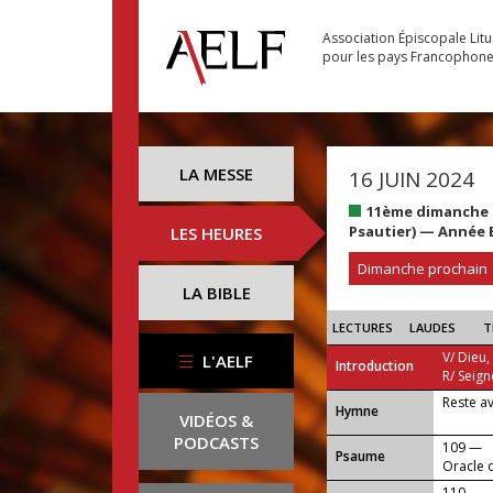
Association Épiscopale Lit
pour les pays Francophon
LA MESSE
16 JUIN 2024
11ème dimanche d
Psautier) — Année 
LES HEURES
Dimanche prochain
LA BIBLE
LECTURES
LAUDES
T
V/ Dieu,
L'AELF
Introduction
R/ Seign
Reste a
...
Hymne
VIDÉOS &
PODCASTS
109 —
Psaume
Oracle 
110 —