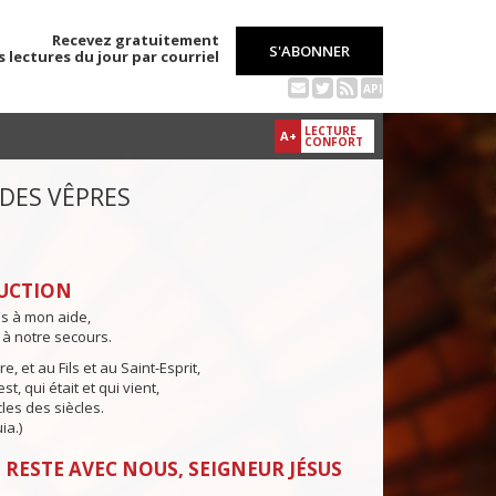
Recevez gratuitement
S'ABONNER
s lectures du jour par courriel
API
LECTURE
A+
CONFORT
 DES VÊPRES
UCTION
ns à mon aide,
 à notre secours.
e, et au Fils et au Saint-Esprit,
st, qui était et qui vient,
cles des siècles.
ia.)
 RESTE AVEC NOUS, SEIGNEUR JÉSUS