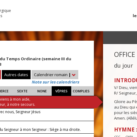
urgique
le
es
OFFICE
u Temps Ordinaire (semaine III du
B
du jour
Autres dates
Calendrier romain
|
INTROD
Note sur les calendriers
V/ Dieu, vie
IERCE
SEXTE
NONE
VÊPRES
COMPLIES
R/ Seigneur,
 viens à mon aide,
Gloire au Pèr
eur, à notre secours.
au Dieu qui e
vec nous, Seigneur Jésus
pour les siè
Amen. (Allélu
HYMNE :
du Seigneur à mon Seigneur : Siège à ma droite.
CFC — CNPL