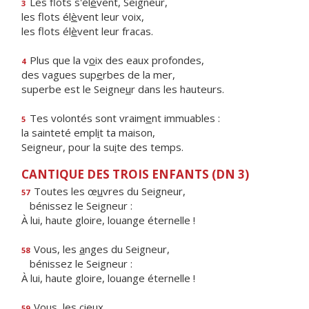
Les flots s'él
è
vent, Seigneur,
3
les flots él
è
vent leur voix,
les flots él
è
vent leur fracas.
Plus que la v
o
ix des eaux profondes,
4
des vagues sup
e
rbes de la mer,
superbe est le Seigne
u
r dans les hauteurs.
Tes volontés sont vraim
e
nt immuables :
5
la sainteté empl
i
t ta maison,
Seigneur, pour la su
i
te des temps.
CANTIQUE DES TROIS ENFANTS (DN 3)
Toutes les œ
u
vres du Seigneur,
57
bénissez le Seigneur :
À lui, haute gloire, louange éternelle !
Vous, les
a
nges du Seigneur,
58
bénissez le Seigneur :
À lui, haute gloire, louange éternelle !
Vo
u
s, les cieux,
59