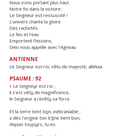
Nous irons portant plus haut
Notre foi dans la victoire :
Le Seigneur est ressuscité !
L’univers chante la gloire
Des rachetés.
Le feu et l’eau
Emportent l’histoire,
Dieu nous appelle avec l’Agneau
ANTIENNE
Le Seigneur est roi, vêtu de majesté, alléluia.
PSAUME : 92
Le Seigne
u
r est roi ;
1
il s'est vêt
u
de magnificence,
le Seigneur a revêt
u
sa force.
Et la terre tient b
o
n, inébranlable ;
dès l'origine ton tr
ô
ne tient bon,
2
depuis toujo
u
rs, tu es.