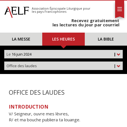
L'AELF
S'abonner
Association Épiscopale Liturgique
pour
les pays Francophones
Calendrier
Recevez gratuitement
Contact
les lectures du jour par courriel
LA MESSE
LES HEURES
LA BIBLE
Le
16 juin 2024
|
Office des laudes
|
OFFICE DES LAUDES
INTRODUCTION
V/ Seigneur, ouvre mes lèvres,
R/ et ma bouche publiera ta louange.