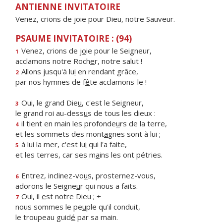
ANTIENNE INVITATOIRE
Venez, crions de joie pour Dieu, notre Sauveur.
PSAUME INVITATOIRE : (94)
Venez, crions de j
o
ie pour le Seigneur,
1
acclamons notre Roch
e
r, notre salut !
Allons jusqu'à lu
i
en rendant grâce,
2
par nos hymnes de f
ê
te acclamons-le !
Oui, le grand Die
u
, c'est le Seigneur,
3
le grand roi au-dess
u
s de tous les dieux :
il tient en main les profonde
u
rs de la terre,
4
et les sommets des mont
a
gnes sont à lui ;
à lui la mer, c'est lu
i
qui l'a faite,
5
et les terres, car ses m
a
ins les ont pétries.
Entrez, inclinez-vo
u
s, prosternez-vous,
6
adorons le Seigne
u
r qui nous a faits.
Oui, il
e
st notre Dieu ; +
7
nous sommes le pe
u
ple qu'il conduit,
le troupeau guid
é
par sa main.