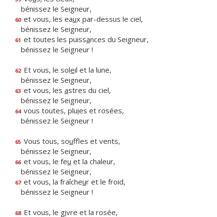
bénissez le Seigneur,
et vous, les ea
u
x par-dessus le ciel,
60
bénissez le Seigneur,
et toutes les puiss
a
nces du Seigneur,
61
bénissez le Seigneur !
Et vous, le sol
e
il et la lune,
62
bénissez le Seigneur,
et vous, les
a
stres du ciel,
63
bénissez le Seigneur,
vous toutes, plu
i
es et rosées,
64
bénissez le Seigneur !
Vous tous, so
u
ffles et vents,
65
bénissez le Seigneur,
et vous, le fe
u
et la chaleur,
66
bénissez le Seigneur,
et vous, la fraîche
u
r et le froid,
67
bénissez le Seigneur !
Et vous, le g
i
vre et la rosée,
68