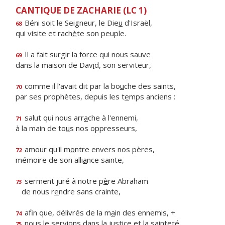
CANTIQUE DE ZACHARIE (LC 1)
Béni soit le Seigneur, le Die
u
d'Israël,
68
qui visite et rach
è
te son peuple.
Il a fait surgir la f
o
rce qui nous sauve
69
dans la maison de Dav
i
d, son serviteur,
comme il l'avait dit par la bo
u
che des saints,
70
par ses prophètes, depuis les t
e
mps anciens :
salut qui nous arr
a
che à l'ennemi,
71
à la main de to
u
s nos oppresseurs,
amour qu'il m
o
ntre envers nos pères,
72
mémoire de son alli
a
nce sainte,
serment juré à notre p
è
re Abraham
73
de nous r
e
ndre sans crainte,
afin que, délivrés de la m
a
in des ennemis, +
74
nous le servions dans la just
i
ce et la sainteté,
75