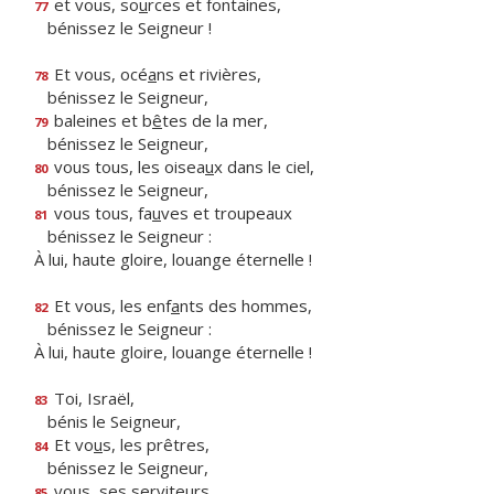
et vous, so
u
rces et fontaines,
77
bénissez le Seigneur !
Et vous, océ
a
ns et rivières,
78
bénissez le Seigneur,
baleines et b
ê
tes de la mer,
79
bénissez le Seigneur,
vous tous, les oisea
u
x dans le ciel,
80
bénissez le Seigneur,
vous tous, fa
u
ves et troupeaux
81
bénissez le Seigneur :
À lui, haute gloire, louange éternelle !
Et vous, les enf
a
nts des hommes,
82
bénissez le Seigneur :
À lui, haute gloire, louange éternelle !
Toi, Israël,
83
bénis le Seigneur,
Et vo
u
s, les prêtres,
84
bénissez le Seigneur,
vo
u
s, ses serviteurs,
85