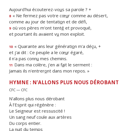
Aujourd'hui écouterez-vo
u
s sa parole ? +
« Ne fermez pas votre cœ
u
r comme au désert,
8
comme au jour de tentati
o
n et de défi,
où vos pères m'ont tent
é
et provoqué,
9
et pourtant ils avaient v
u
mon exploit.
« Quarante ans leur générati
o
n m'a déçu, +
10
et j'ai dit : Ce peuple a le cœ
u
r égaré,
il n'a pas conn
u
mes chemins.
Dans ma colère, j'en ai f
a
it le serment :
11
Jamais ils n'entrer
o
nt dans mon repos. »
HYMNE : N’ALLONS PLUS NOUS DÉROBANT
CFC — CFC
N’allons plus nous dérobant
À l’Esprit qui régénère :
Le Seigneur est ressuscité !
Un sang neuf coule aux artères
Du corps entier.
La nuit du temps