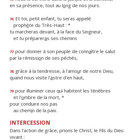
en sa présence, tout au l
o
ng de nos jours.
Et toi, petit enfant, tu seras appelé
76
proph
è
te du Très-Haut : *
tu marcheras devant, à la face du Seigneur,
et tu préparer
a
s ses chemins
pour donner à son peuple de conn
a
ître le salut
77
par la rémissi
o
n de ses péchés,
grâce à la tendresse, à l'amo
u
r de notre Dieu,
78
quand nous visite l'
a
stre d'en haut,
pour illuminer ceux qui habitent les ténèbres
79
et l'
o
mbre de la mort, *
pour conduire nos pas
au chem
i
n de la paix.
INTERCESSION
Dans l'action de grâce, prions le Christ, le Fils du Dieu
vivant :