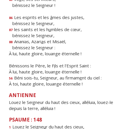
bénissez le Seigneur !
Les esprits et les
â
mes des justes,
86
bénissez le Seigneur,
les saints et les h
u
mbles de cœur,
87
bénissez le Seigneur,
Ananias, Azari
a
s et Misaël,
88
bénissez le Seigneur :
À lui, haute gloire, louange éternelle !
Bénissons le Père, le F
i
ls et l'Esprit Saint :
À lui, haute gloire, louange éternelle !
Béni sois-tu, Seigneur, au firmam
e
nt du ciel :
56
À toi, haute gloire, louange éternelle !
ANTIENNE
Louez le Seigneur du haut des cieux, alléluia, louez-le
depuis la terre, alléluia !
PSAUME : 148
Louez le Seigne
u
r du haut des cieux,
1