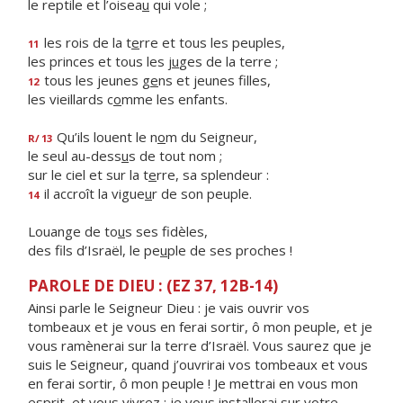
le reptile et l’oisea
u
qui vole ;
les rois de la t
e
rre et tous les peuples,
11
les princes et tous les j
u
ges de la terre ;
tous les jeunes g
e
ns et jeunes filles,
12
les vieillards c
o
mme les enfants.
Qu’ils louent le n
o
m du Seigneur,
R/
13
le seul au-dess
u
s de tout nom ;
sur le ciel et sur la t
e
rre, sa splendeur :
il accroît la vigue
u
r de son peuple.
14
Louange de to
u
s ses fidèles,
des fils d’Israël, le pe
u
ple de ses proches !
PAROLE DE DIEU : (EZ 37, 12B-14)
Ainsi parle le Seigneur Dieu : je vais ouvrir vos
tombeaux et je vous en ferai sortir, ô mon peuple, et je
vous ramènerai sur la terre d’Israël. Vous saurez que je
suis le Seigneur, quand j’ouvrirai vos tombeaux et vous
en ferai sortir, ô mon peuple ! Je mettrai en vous mon
esprit, et vous vivrez ; je vous installerai sur votre