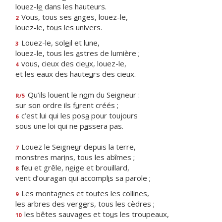
louez-l
e
dans les hauteurs.
Vous, tous ses
a
nges, louez-le,
2
louez-le, to
u
s les univers.
Louez-le, sol
e
il et lune,
3
louez-le, tous les
a
stres de lumière ;
vous, cieux des cie
u
x, louez-le,
4
et les eaux des haute
u
rs des cieux.
Qu’ils louent le n
o
m du Seigneur :
R/5
sur son ordre ils f
u
rent créés ;
c’est lui qui les pos
a
pour toujours
6
sous une loi qui ne p
a
ssera pas.
Louez le Seigne
u
r depuis la terre,
7
monstres mar
i
ns, tous les abîmes ;
feu et grêle, n
e
ige et brouillard,
8
vent d’ouragan qui accompl
i
s sa parole ;
Les montagnes et to
u
tes les collines,
9
les arbres des verg
e
rs, tous les cèdres ;
les bêtes sauvages et to
u
s les troupeaux,
10