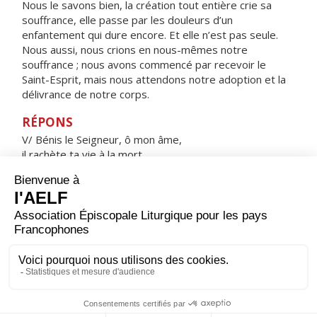
Nous le savons bien, la création tout entière crie sa
souffrance, elle passe par les douleurs d’un
enfantement qui dure encore. Et elle n’est pas seule.
Nous aussi, nous crions en nous-mêmes notre
souffrance ; nous avons commencé par recevoir le
Saint-Esprit, mais nous attendons notre adoption et la
délivrance de notre corps.
RÉPONS
V/ Bénis le Seigneur, ô mon âme,
il rachète ta vie à la mort.
ORAISON
Dieu tout-puissant, force de ceux qui espèrent en toi,
sois favorable à nos appels : puisque l'homme est
fragile et que sans toi il ne peut rien, donne-nous
toujours le secours de ta grâce ; ainsi nous pourrons, en
observant tes commandements, vouloir et agir de
manière à répondre à ton amour.