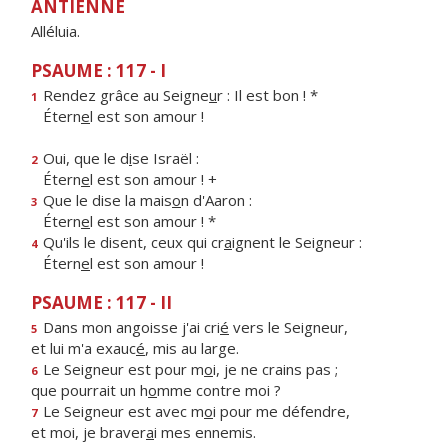
ANTIENNE
Alléluia.
PSAUME : 117 - I
Rendez grâce au Seigne
u
r : Il est bon ! *
1
Étern
e
l est son amour !
Oui, que le d
i
se Israël :
2
Étern
e
l est son amour ! +
Que le dise la mais
o
n d'Aaron :
3
Étern
e
l est son amour ! *
Qu'ils le disent, ceux qui cr
a
ignent le Seigneur :
4
Étern
e
l est son amour !
PSAUME : 117 - II
Dans mon angoisse j'ai cri
é
vers le Seigneur,
5
et lui m'a exauc
é
, mis au large.
Le Seigneur est pour m
o
i, je ne crains pas ;
6
que pourrait un h
o
mme contre moi ?
Le Seigneur est avec m
o
i pour me défendre,
7
et moi, je braver
a
i mes ennemis.