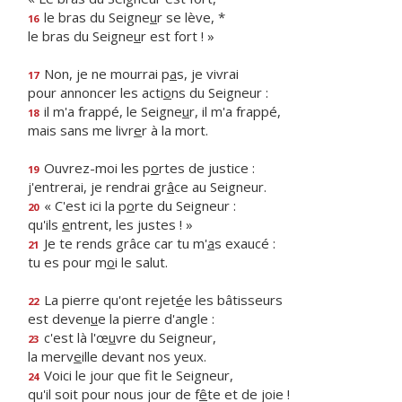
le bras du Seigne
u
r se lève, *
16
le bras du Seigne
u
r est fort ! »
Non, je ne mourrai p
a
s, je vivrai
17
pour annoncer les acti
o
ns du Seigneur :
il m'a frappé, le Seigne
u
r, il m'a frappé,
18
mais sans me livr
e
r à la mort.
Ouvrez-moi les p
o
rtes de justice :
19
j'entrerai, je rendrai gr
â
ce au Seigneur.
« C'est ici la p
o
rte du Seigneur :
20
qu'ils
e
ntrent, les justes ! »
Je te rends grâce car tu m'
a
s exaucé :
21
tu es pour m
o
i le salut.
La pierre qu'ont rejet
é
e les bâtisseurs
22
est deven
u
e la pierre d'angle :
c'est là l'œ
u
vre du Seigneur,
23
la merv
e
ille devant nos yeux.
Voici le jour que f
t le Seigneur,
24
qu'il soit pour nous jour de f
ê
te et de joie !