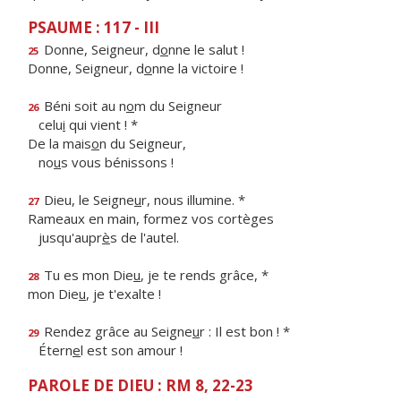
PSAUME : 117 - III
Donne, Seigneur, d
o
nne le salut !
25
Donne, Seigneur, d
o
nne la victoire !
Béni soit au n
o
m du Seigneur
26
celu
i
qui vient ! *
De la mais
o
n du Seigneur,
no
u
s vous bénissons !
Dieu, le Seigne
u
r, nous illumine. *
27
Rameaux en main, formez vos cortèges
jusqu'aupr
è
s de l'autel.
Tu es mon Die
u
, je te rends grâce, *
28
mon Die
u
, je t'exalte !
Rendez grâce au Seigne
u
r : Il est bon ! *
29
Étern
e
l est son amour !
PAROLE DE DIEU : RM 8, 22-23