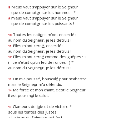
Mieux vaut s'appuy
e
r sur le Seigneur
8
que de compt
e
r sur les hommes ; *
mieux vaut s'appuy
e
r sur le Seigneur
9
que de compt
e
r sur les puissants !
Toutes les nati
o
ns m'ont encerclé :
10
au nom du Seigne
u
r, je les détruis !
Elles m'ont cern
é
, encerclé :
11
au nom du Seigne
u
r, je les détruis !
Elles m'ont cern
é
comme des guêpes : +
12
(– ce n'ét
a
it qu'un feu de ronces –) *
au nom du Seigne
u
r, je les détruis !
On m'a poussé, bouscul
é
pour m'abattre ;
13
mais le Seigne
u
r m'a défendu.
Ma force et mon ch
a
nt, c'est le Seigneur ;
14
il est pour m
o
i le salut.
Clameurs de j
o
ie et de victoire *
15
sous les t
e
ntes des justes :
« Le bras du Seigneur est fort,