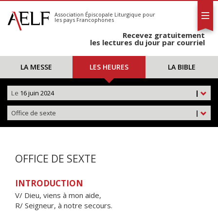
L'AELF
S'abonner
Association Épiscopale Liturgique
pour
les pays Francophones
Calendrier
Recevez gratuitement
Contact
les lectures du jour par courriel
LA MESSE
LES HEURES
LA BIBLE
Le
16 juin 2024
|
Office de sexte
|
OFFICE DE SEXTE
INTRODUCTION
V/ Dieu, viens à mon aide,
R/ Seigneur, à notre secours.