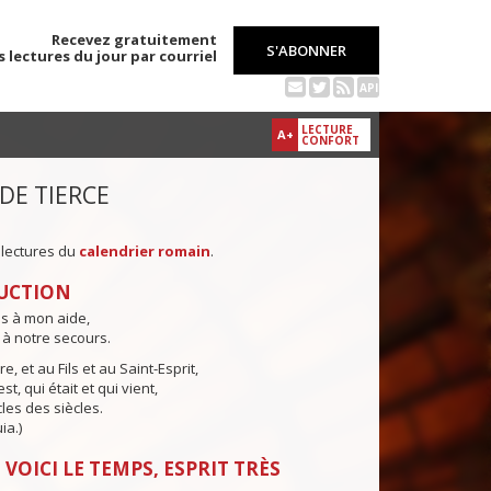
Recevez gratuitement
S'ABONNER
s lectures du jour par courriel
API
LECTURE
A+
CONFORT
 DE TIERCE
 lectures du
calendrier romain
.
UCTION
ns à mon aide,
 à notre secours.
e, et au Fils et au Saint-Esprit,
st, qui était et qui vient,
cles des siècles.
ia.)
 VOICI LE TEMPS, ESPRIT TRÈS