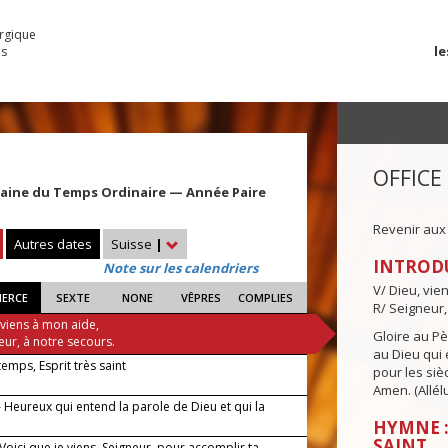
urgique
le
es
OFFICE
maine du Temps Ordinaire — Année Paire
Revenir aux
Autres dates
Suisse
|
INTROD
Note sur les calendriers
V/ Dieu, vie
IERCE
SEXTE
NONE
VÊPRES
COMPLIES
R/ Seigneur,
 viens à mon aide,
Gloire au Pèr
eur, à notre secours.
au Dieu qui e
 temps, Esprit très saint
pour les siè
Amen. (Allélu
 Heureux qui entend la parole de Dieu et qui la
HYMNE :
SAINT
 Voici que je viens, Seigneur, pour accomplir ta