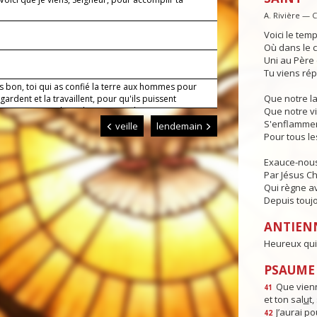
.
A. Rivière — 
Voici le temp
Où dans le c
Uni au Père e
Tu viens rép
s bon, toi qui as confié la terre aux hommes pour
Que notre l
a gardent et la travaillent, pour qu'ils puissent
ser en s'entraidant, donne-nous de mener nos
Que notre vi
avec un esprit filial envers toi et un esprit fraternel
S'enflammen
veille
lendemain
ous. Par Jésus, le Christ, notre Seigneur. Amen.
Pour tous l
Exauce-nous
Par Jésus Chr
Qui règne av
Depuis toujo
ANTIEN
Heureux qui 
PSAUME :
Que vienn
41
et ton sal
u
t
J’aurai po
42