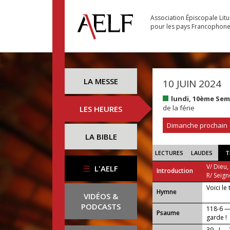
Association Épiscopale Lit
pour les pays Francophon
LA MESSE
10 JUIN 2024
lundi, 10ème Se
de la férie
LES HEURES
Dimanche prochain
LA BIBLE
LECTURES
LAUDES
T
V/ Dieu,
L'AELF
Introduction
R/ Seign
Voici le
...
Hymne
VIDÉOS &
PODCASTS
118-6 —
Psaume
garde !
39 - I —