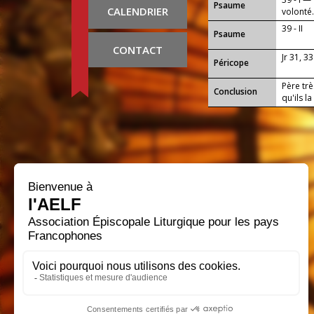
Psaume
CALENDRIER
volonté
39 - II
Psaume
CONTACT
Jr 31, 33
Péricope
Père trè
Conclusion
qu'ils l
progres
travaux 
envers t