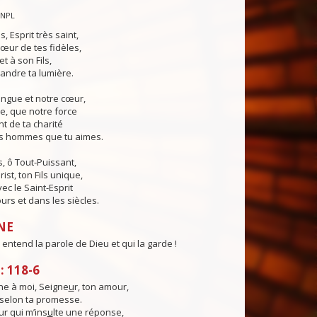
CNPL
s, Esprit très saint,
œur de tes fidèles,
t à son Fils,
andre ta lumière.
angue et notre cœur,
e, que notre force
t de ta charité
es hommes que tu aimes.
, ô Tout-Puissant,
ist, ton Fils unique,
ec le Saint-Esprit
urs et dans les siècles.
NE
entend la parole de Dieu et qui la garde !
 118-6
e à moi, Seigne
u
r, ton amour,
, selon ta promesse.
ur qui m’ins
u
lte une réponse,