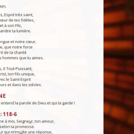
CNPL
s, Esprit très saint,
œur de tes fidèles,
t à son Fils,
andre ta lumière.
angue et notre cœur,
e, que notre force
t de ta charité
es hommes que tu aimes.
, ô Tout-Puissant,
ist, ton Fils unique,
ec le Saint-Esprit
urs et dans les siècles.
NE
entend la parole de Dieu et qui la garde !
 118-6
e à moi, Seigne
u
r, ton amour,
, selon ta promesse.
ur qui m’ins
u
lte une réponse,