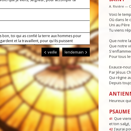
.
A. Rivière — 
Voici le temp
Où dans le c
Uni au Père e
Tu viens rép
s bon, toi qui as confié la terre aux hommes pour
Que notre l
a gardent et la travaillent, pour qu'ils puissent
ser en s'entraidant, donne-nous de mener nos
Que notre vi
avec un esprit filial envers toi et un esprit fraternel
S'enflammen
veille
lendemain
ous. Par Jésus, le Christ, notre Seigneur. Amen.
Pour tous l
Exauce-nous
Par Jésus Chr
Qui règne av
Depuis toujo
ANTIEN
Heureux qui 
PSAUME :
Que vienn
41
et ton sal
u
t
J’aurai po
42