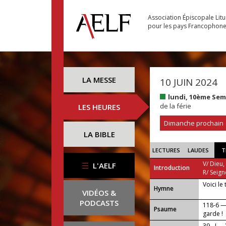
Association Épiscopale Lit
pour les pays Francophon
LA MESSE
10 JUIN 2024
lundi, 10ème Se
de la férie
LES HEURES
Dimanche prochain
LA BIBLE
LECTURES
LAUDES
T
V/ Dieu,
L'AELF
Introduction
R/ Seign
Voici le
...
Hymne
VIDÉOS &
PODCASTS
118-6 —
Psaume
garde !
39 - I —