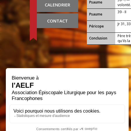
Psaume
CALENDRIER
volonté
39 - II
Psaume
CONTACT
Jr 31, 33
Péricope
Père trè
Conclusion
qu'ils l
progres
travaux 
envers t