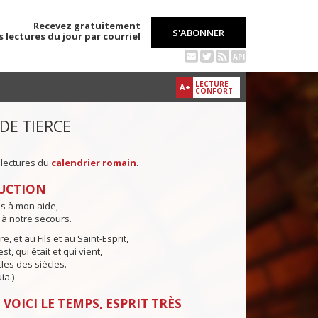
Recevez gratuitement
S'ABONNER
s lectures du jour par courriel
API
LECTURE
A+
CONFORT
 DE TIERCE
 lectures du
calendrier romain
.
UCTION
ns à mon aide,
 à notre secours.
e, et au Fils et au Saint-Esprit,
st, qui était et qui vient,
cles des siècles.
ia.)
 VOICI LE TEMPS, ESPRIT TRÈS