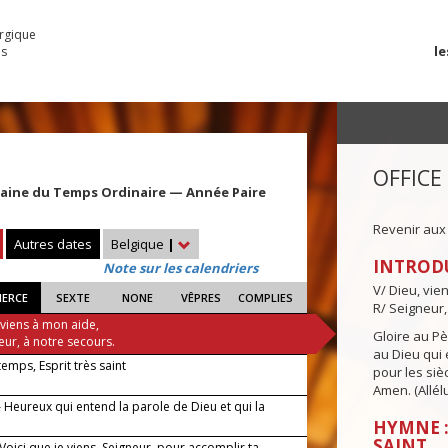
urgique
le
es
OFFICE
maine du Temps Ordinaire — Année Paire
Revenir aux
Autres dates
Belgique
|
INTROD
Note sur les calendriers
V/ Dieu, vie
IERCE
SEXTE
NONE
VÊPRES
COMPLIES
R/ Seigneur,
 viens à mon aide,
Gloire au Pèr
eur, à notre secours.
au Dieu qui e
 temps, Esprit très saint
pour les siè
Amen. (Allélu
 Heureux qui entend la parole de Dieu et qui la
HYMNE :
SAINT
 Voici que je viens, Seigneur, pour accomplir ta