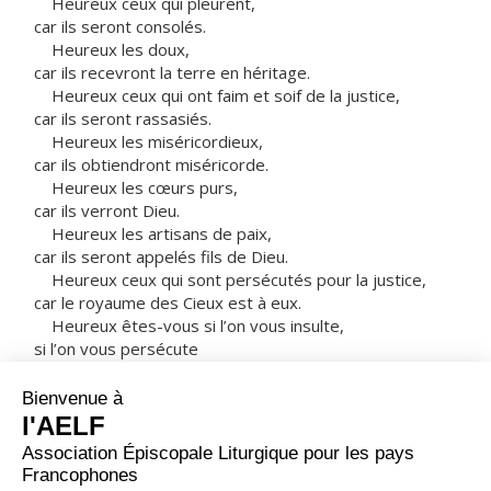
Heureux ceux qui pleurent,
car ils seront consolés.
Heureux les doux,
car ils recevront la terre en héritage.
Heureux ceux qui ont faim et soif de la justice,
car ils seront rassasiés.
Heureux les miséricordieux,
car ils obtiendront miséricorde.
Heureux les cœurs purs,
car ils verront Dieu.
Heureux les artisans de paix,
car ils seront appelés fils de Dieu.
Heureux ceux qui sont persécutés pour la justice,
car le royaume des Cieux est à eux.
Heureux êtes-vous si l’on vous insulte,
si l’on vous persécute
et si l’on dit faussement toute sorte de mal contre
vous,
à cause de moi.
Réjouissez-vous, soyez dans l’allégresse,
car votre récompense est grande dans les cieux !
C’est ainsi qu’on a persécuté