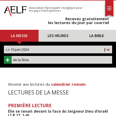
L'AELF
S'abonner
Association Épiscopale Liturgique
pour
les pays Francophones
Calendrier
Recevez gratuitement
Contact
les lectures du jour par courriel
LA MESSE
LES HEURES
LA BIBLE
Le
10 juin 2024
|
de la férie
Revenir aux lectures du
calendrier romain
.
LECTURES DE LA MESSE
PREMIÈRE LECTURE
Élie se tenait devant la face du Seigneur Dieu d’Israël
(1 R 17, 1-6)