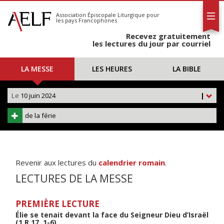
L'AELF
S'abonner
Association Épiscopale Liturgique
pour
les pays Francophones
Calendrier
Recevez gratuitement
Contact
les lectures du jour par courriel
LA MESSE
LES HEURES
LA BIBLE
Le
10 juin 2024
|
de la férie
Revenir aux lectures du
calendrier romain
.
LECTURES DE LA MESSE
PREMIÈRE LECTURE
Élie se tenait devant la face du Seigneur Dieu d’Israël
(1 R 17, 1-6)