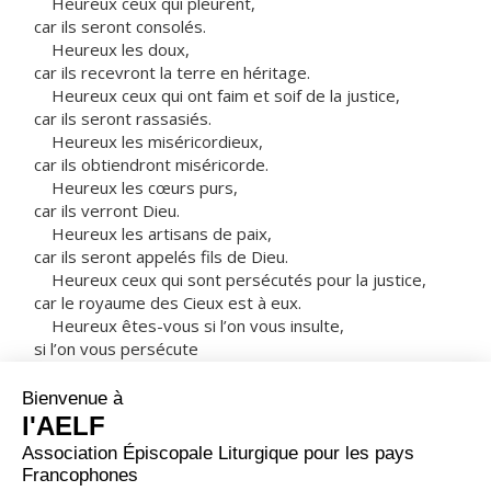
Heureux ceux qui pleurent,
car ils seront consolés.
Heureux les doux,
car ils recevront la terre en héritage.
Heureux ceux qui ont faim et soif de la justice,
car ils seront rassasiés.
Heureux les miséricordieux,
car ils obtiendront miséricorde.
Heureux les cœurs purs,
car ils verront Dieu.
Heureux les artisans de paix,
car ils seront appelés fils de Dieu.
Heureux ceux qui sont persécutés pour la justice,
car le royaume des Cieux est à eux.
Heureux êtes-vous si l’on vous insulte,
si l’on vous persécute
et si l’on dit faussement toute sorte de mal contre
vous,
à cause de moi.
Réjouissez-vous, soyez dans l’allégresse,
car votre récompense est grande dans les cieux !
C’est ainsi qu’on a persécuté