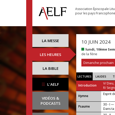
Association Épiscopale Lit
pour les pays Francophon
LA MESSE
10 JUIN 2024
lundi, 10ème Se
de la férie
LES HEURES
Dimanche prochain
LA BIBLE
LECTURES
LAUDES
T
V/ Dieu,
L'AELF
Introduction
R/ Seign
Esprit 
...
Hymne
VIDÉOS &
PODCASTS
30 - I —
Psaume
Dans ta 
30 - II —