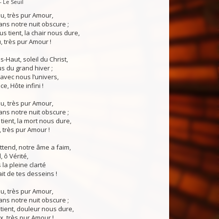
— Le Seuil
eu, très pur Amour,
ns notre nuit obscure ;
s tient, la chair nous dure,
, très pur Amour !
-Haut, soleil du Christ,
s du grand hiver ;
vec nous l’univers,
e, Hôte infini !
eu, très pur Amour,
ns notre nuit obscure ;
 tient, la mort nous dure,
, très pur Amour !
tend, notre âme a faim,
 ô Vérité,
 la pleine clarté
ait de tes desseins !
eu, très pur Amour,
ns notre nuit obscure ;
tient, douleur nous dure,
x, très pur Amour !