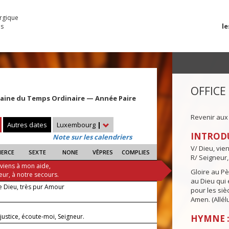
urgique
le
es
OFFICE
maine du Temps Ordinaire — Année Paire
Revenir aux
Autres dates
Luxembourg
|
INTROD
Note sur les calendriers
V/ Dieu, vie
IERCE
SEXTE
NONE
VÊPRES
COMPLIES
R/ Seigneur,
 viens à mon aide,
Gloire au Pèr
eur, à notre secours.
au Dieu qui e
de Dieu, très pur Amour
pour les siè
Amen. (Allélu
justice, écoute-moi, Seigneur.
HYMNE :