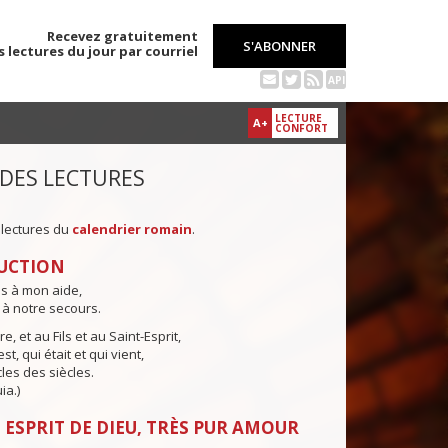
Recevez gratuitement
S'ABONNER
s lectures du jour par courriel
API
LECTURE
A+
CONFORT
 DES LECTURES
 lectures du
calendrier romain
.
UCTION
ns à mon aide,
 à notre secours.
e, et au Fils et au Saint-Esprit,
st, qui était et qui vient,
cles des siècles.
ia.)
 ESPRIT DE DIEU, TRÈS PUR AMOUR