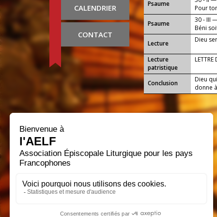
Psaume
CALENDRIER
Pour ton
30 - III 
Psaume
Béni soi
CONTACT
!
Dieu se
Lecture
Lecture
LETTRE
patristique
Dieu qui
Conclusion
donne à