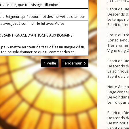
J. Cl. Renard 
 serviteur, que ton visage s'illumine !
Esprit de Di
—
Descends da
t le Seigneur qui fit pour moi des merveilles d'amour
Le temps nou
ra avec Josué comme il le fut avec Moïse
Esprit de feu
Cœur du Très
 DE SAINT IGNACE D'ANTIOCHE AUX ROMAINS
Console-nou
Transforme a
 peux mettre au cœur de tes fidèles un unique désir,
Vigne de grâc
 ton peuple d'aimer ce que tu commandes et...
Esprit de Di
veille
lendemain
Descends da
La soif nous
Esprit de vie
Notre âme at
Sage conseil,
De voir dans
Le fruit parf
Esprit de Di
Descends da
Destin nous 
Esprit de pai