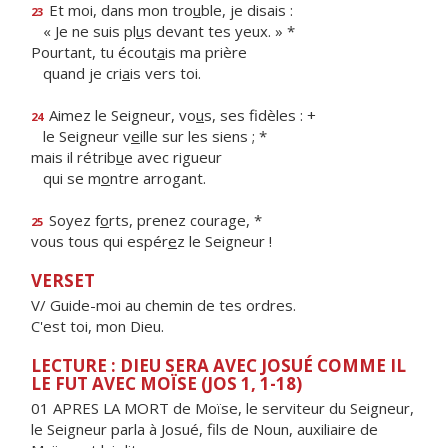
Et moi, dans mon tro
u
ble, je disais :
23
« Je ne suis pl
u
s devant tes yeux. » *
Pourtant, tu écout
a
is ma prière
quand je cri
a
is vers toi.
Aimez le Seigneur, vo
u
s, ses fidèles : +
24
le Seigneur v
e
ille sur les siens ; *
mais il rétrib
u
e avec rigueur
qui se m
o
ntre arrogant.
Soyez f
o
rts, prenez courage, *
25
vous tous qui espér
e
z le Seigneur !
VERSET
V/ Guide-moi au chemin de tes ordres.
C'est toi, mon Dieu.
LECTURE : DIEU SERA AVEC JOSUÉ COMME IL
LE FUT AVEC MOÏSE (JOS 1, 1-18)
01 APRES LA MORT de Moïse, le serviteur du Seigneur,
le Seigneur parla à Josué, fils de Noun, auxiliaire de