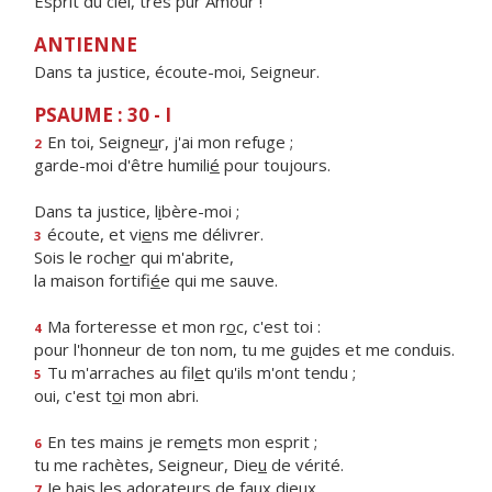
Esprit du ciel, très pur Amour !
ANTIENNE
Dans ta justice, écoute-moi, Seigneur.
PSAUME : 30 - I
En toi, Seigne
u
r, j'ai mon refuge ;
2
garde-moi d'être humili
é
pour toujours.
Dans ta justice, l
i
bère-moi ;
écoute, et vi
e
ns me délivrer.
3
Sois le roch
e
r qui m'abrite,
la maison fortifi
é
e qui me sauve.
Ma forteresse et mon r
o
c, c'est toi :
4
pour l'honneur de ton nom, tu me gu
i
des et me conduis.
Tu m'arraches au fil
e
t qu'ils m'ont tendu ;
5
oui, c'est t
o
i mon abri.
En tes mains je rem
e
ts mon esprit ;
6
tu me rachètes, Seigneur, Die
u
de vérité.
Je hais les adorate
u
rs de faux dieux,
7