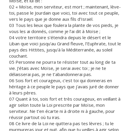
Moïse, et lui dit :
02 « Moïse, mon serviteur, est mort ; maintenant, lève-
toi, passe le Jourdain que voici, toi avec tout ce peuple,
vers le pays que je donne aux fils d’Israël.
03 Tous les lieux que foulera la plante de vos pieds, je
vous les ai donnés, comme je l’ai dit à Moïse ;
04 votre territoire s’étendra depuis le désert et le
Liban que voici jusqu’au Grand fleuve, l’Euphrate, tout le
pays des Hittites, jusqu’à la Méditerranée, au soleil
couchant.
05 Personne ne pourra te résister tout au long de ta
vie. J’étais avec Moïse, je serai avec toi ; je ne te
délaisserai pas, je ne t’abandonnerai pas.
06 Sois fort et courageux, c’est toi qui donneras en
héritage à ce peuple le pays que j’avais juré de donner
à leurs pères.
07 Quant à toi, sois fort et très courageux, en veillant à
agir selon toute la Loi prescrite par Moïse, mon
serviteur. Ne t’en écarte ni à droite ni à gauche, pour
réussir partout où tu iras.
08 Ce livre de la Loi ne quittera pas tes lèvres ; tu le
murmureras jour et nuit, afin que tu veilles à agir selon