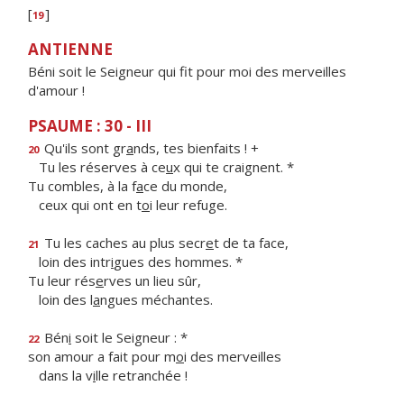
[
]
19
ANTIENNE
Béni soit le Seigneur qui fit pour moi des merveilles
d'amour !
PSAUME : 30 - III
Qu'ils sont gr
a
nds, tes bienfaits ! +
20
Tu les réserves à ce
u
x qui te craignent. *
Tu combles, à la f
a
ce du monde,
ceux qui ont en t
o
i leur refuge.
Tu les caches au plus secr
e
t de ta face,
21
loin des intr
i
gues des hommes. *
Tu leur rés
e
rves un lieu sûr,
loin des l
a
ngues méchantes.
Bén
i
soit le Seigneur : *
22
son amour a fait pour m
o
i des merveilles
dans la v
i
lle retranchée !