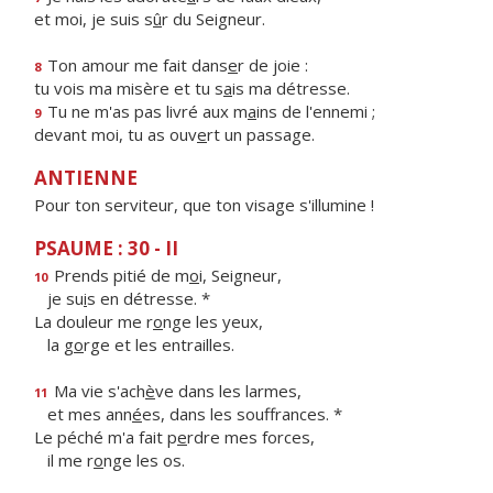
et moi, je suis s
û
r du Seigneur.
Ton amour me fait dans
e
r de joie :
8
tu vois ma misère et tu s
a
is ma détresse.
Tu ne m'as pas livré aux m
a
ins de l'ennemi ;
9
devant moi, tu as ouv
e
rt un passage.
ANTIENNE
Pour ton serviteur, que ton visage s'illumine !
PSAUME : 30 - II
Prends pitié de m
o
i, Seigneur,
10
je su
i
s en détresse. *
La douleur me r
o
nge les yeux,
la g
o
rge et les entrailles.
Ma vie s'ach
è
ve dans les larmes,
11
et mes ann
é
es, dans les souffrances. *
Le péché m'a fait p
e
rdre mes forces,
il me r
o
nge les os.