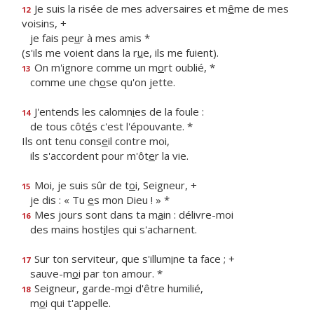
Je suis la risée de mes adversaires et m
ê
me de mes
12
voisins, +
je fais pe
u
r à mes amis *
(s'ils me voient dans la r
u
e, ils me fuient).
On m'ignore comme un m
o
rt oublié, *
13
comme une ch
o
se qu'on jette.
J'entends les calomn
i
es de la foule :
14
de tous côt
é
s c'est l'épouvante. *
Ils ont tenu cons
e
il contre moi,
ils s'accordent pour m'ôt
e
r la vie.
Moi, je suis sûr de t
o
i, Seigneur, +
15
je dis : « Tu
e
s mon Dieu ! » *
Mes jours sont dans ta m
a
in : délivre-moi
16
des mains host
i
les qui s'acharnent.
Sur ton serviteur, que s'illum
i
ne ta face ; +
17
sauve-m
o
i par ton amour. *
Seigneur, garde-m
o
i d'être humilié,
18
m
o
i qui t'appelle.