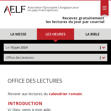
L'AELF
S'abonner
Association Épiscopale Liturgique
pour
les pays Francophones
Calendrier
Recevez gratuitement
Contact
les lectures du jour par courriel
LA MESSE
LES HEURES
LA BIBLE
Le
10 juin 2024
|
Office des lectures
|
OFFICE DES LECTURES
Revenir aux lectures du
calendrier romain
.
INTRODUCTION
V/ Dieu, viens à mon aide,