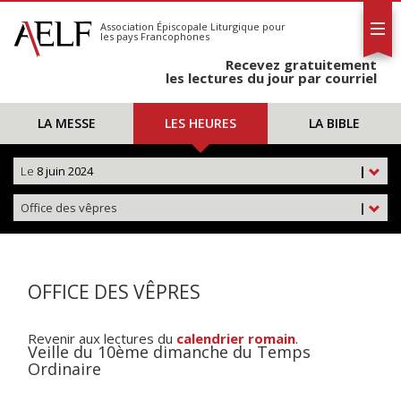
L'AELF
S'abonner
Association Épiscopale Liturgique
pour
les pays Francophones
Calendrier
Recevez gratuitement
Contact
les lectures du jour par courriel
LA MESSE
LES HEURES
LA BIBLE
Le
8 juin 2024
|
Office des vêpres
|
OFFICE DES VÊPRES
Revenir aux lectures du
calendrier romain
.
Veille du 10ème dimanche du Temps
Ordinaire