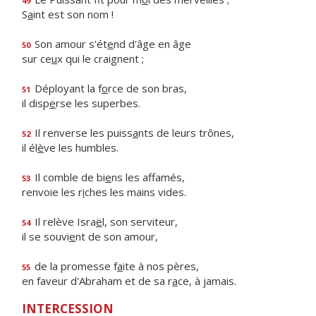
49
S
a
int est son nom !
Son amour s'ét
e
nd d'âge en âge
50
sur ce
u
x qui le craignent ;
Déployant la f
o
rce de son bras,
51
il disp
e
rse les superbes.
Il renverse les puiss
a
nts de leurs trônes,
52
il él
è
ve les humbles.
Il comble de bi
e
ns les affamés,
53
renvoie les r
i
ches les mains vides.
Il relève Isra
ë
l, son serviteur,
54
il se souvi
e
nt de son amour,
de la promesse f
a
ite à nos pères,
55
en faveur d'Abraham et de sa r
a
ce, à jamais.
INTERCESSION