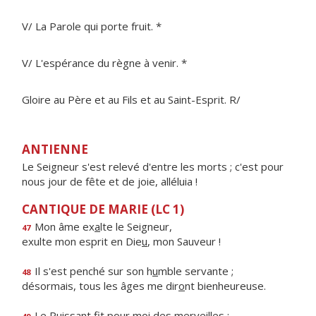
V/ La Parole qui porte fruit. *
V/ L'espérance du règne à venir. *
Gloire au Père et au Fils et au Saint-Esprit. R/
ANTIENNE
Le Seigneur s'est relevé d'entre les morts ; c'est pour
nous jour de fête et de joie, alléluia !
CANTIQUE DE MARIE (LC 1)
Mon âme ex
a
lte le Seigneur,
47
exulte mon esprit en Die
u
, mon Sauveur !
Il s'est penché sur son h
u
mble servante ;
48
désormais, tous les âges me dir
o
nt bienheureuse.
Le Puissant fit pour m
o
i des merveilles ;