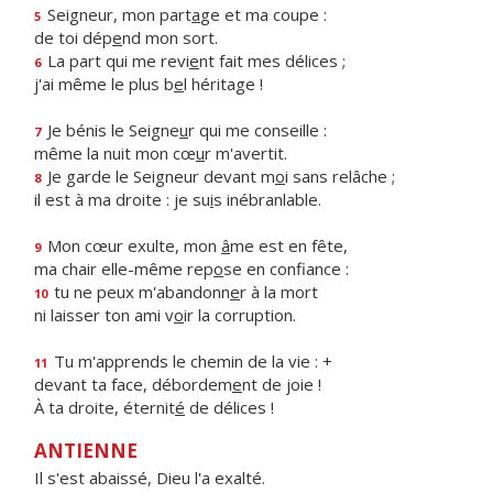
Seigneur, mon part
a
ge et ma coupe :
5
de toi dép
e
nd mon sort.
La part qui me revi
e
nt fait mes délices ;
6
j'ai même le plus b
e
l héritage !
Je bénis le Seigne
u
r qui me conseille :
7
même la nuit mon cœ
u
r m'avertit.
Je garde le Seigneur devant m
o
i sans relâche ;
8
il est à ma droite : je su
i
s inébranlable.
Mon cœur exulte, mon
â
me est en fête,
9
ma chair elle-même rep
o
se en confiance :
tu ne peux m'abandonn
e
r à la mort
10
ni laisser ton ami v
o
ir la corruption.
Tu m'apprends le chemin de la vie : +
11
devant ta face, débordem
e
nt de joie !
À ta droite, éternit
é
de délices !
ANTIENNE
Il s'est abaissé, Dieu l'a exalté.