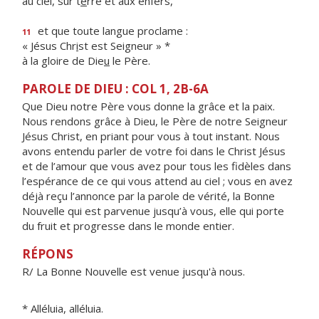
au ciel, sur t
e
rre et aux enfers,
et que toute langue proclame :
11
« Jésus Chr
i
st est Seigneur » *
à la gloire de Die
u
le Père.
PAROLE DE DIEU : COL 1, 2B-6A
Que Dieu notre Père vous donne la grâce et la paix.
Nous rendons grâce à Dieu, le Père de notre Seigneur
Jésus Christ, en priant pour vous à tout instant. Nous
avons entendu parler de votre foi dans le Christ Jésus
et de l’amour que vous avez pour tous les fidèles dans
l’espérance de ce qui vous attend au ciel ; vous en avez
déjà reçu l’annonce par la parole de vérité, la Bonne
Nouvelle qui est parvenue jusqu’à vous, elle qui porte
du fruit et progresse dans le monde entier.
RÉPONS
R/ La Bonne Nouvelle est venue jusqu'à nous.
* Alléluia, alléluia.