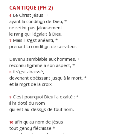
CANTIQUE (PH 2)
Le Christ Jésus, +
6
ayant la conditi
o
n de Dieu, *
ne retint pas jalousement
le rang qui l'égal
a
it à Dieu.
Mais il s'
e
st anéanti, *
7
prenant la conditi
o
n de serviteur.
Devenu semblable aux hommes, +
reconnu h
o
mme à son aspect, *
il s'
e
st abaissé,
8
devenant obéiss
a
nt jusqu'à la mort, *
et la m
o
rt de la croix.
C'est pourquoi Die
u
l'a exalté : *
9
il l'a doté du Nom
qui est au-dess
u
s de tout nom,
afin qu'au nom de Jésus
10
tout geno
u
fléchisse *