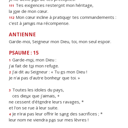
Tes exigences rester
o
nt mon héritage,
111
la j
o
ie de mon cœur.
Mon cœur incline à pratiqu
e
r tes commandements :
112
c’est à jam
a
is ma récompense.
ANTIENNE
Garde-moi, Seigneur mon Dieu, toi, mon seul espoir.
PSAUME : 15
Garde-m
o
i, mon Dieu :
1
j'ai fait de t
o
i mon refuge.
J'ai dit au Seigneur : « Tu
e
s mon Dieu !
2
Je n'ai pas d'autre bonhe
u
r que toi. »
Toutes les idoles du pays,
3
ces die
u
x que j'aimais, +
ne cessent d'ét
e
ndre leurs ravages, *
et l'on se rue à leur suite.
Je n'irai pas leur offrir le s
a
ng des sacrifices ; *
4
leur nom ne viendra p
a
s sur mes lèvres !