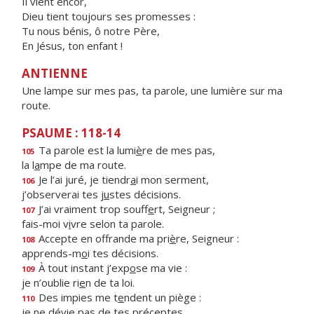
Il vient encor,
Dieu tient toujours ses promesses :
Tu nous bénis, ô notre Père,
En Jésus, ton enfant !
ANTIENNE
Une lampe sur mes pas, ta parole, une lumière sur ma
route.
PSAUME : 118-14
Ta parole est la lumi
è
re de mes pas,
105
la l
a
mpe de ma route.
Je l’ai juré, je tiendr
a
i mon serment,
106
j’observerai tes j
u
stes décisions.
J’ai vraiment trop souff
e
rt, Seigneur ;
107
fais-moi v
i
vre selon ta parole.
Accepte en offrande ma pri
è
re, Seigneur :
108
apprends-m
o
i tes décisions.
À tout instant j’exp
o
se ma vie :
109
je n’oublie ri
e
n de ta loi.
Des impies me t
e
ndent un piège :
110
je ne dévie p
a
s de tes préceptes.