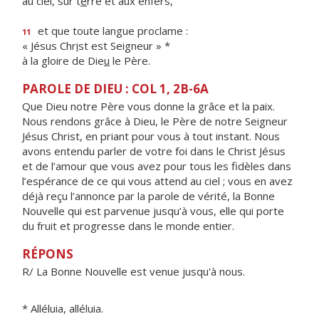
au ciel, sur t
e
rre et aux enfers,
et que toute langue proclame :
11
« Jésus Chr
i
st est Seigneur » *
à la gloire de Die
u
le Père.
PAROLE DE DIEU : COL 1, 2B-6A
Que Dieu notre Père vous donne la grâce et la paix.
Nous rendons grâce à Dieu, le Père de notre Seigneur
Jésus Christ, en priant pour vous à tout instant. Nous
avons entendu parler de votre foi dans le Christ Jésus
et de l’amour que vous avez pour tous les fidèles dans
l’espérance de ce qui vous attend au ciel ; vous en avez
déjà reçu l’annonce par la parole de vérité, la Bonne
Nouvelle qui est parvenue jusqu’à vous, elle qui porte
du fruit et progresse dans le monde entier.
RÉPONS
R/ La Bonne Nouvelle est venue jusqu'à nous.
* Alléluia, alléluia.