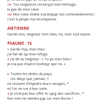
Tes exigences rester
o
nt mon héritage,
111
la j
o
ie de mon cœur.
Mon cœur incline à pratiqu
e
r tes commandements :
112
c’est à jam
a
is ma récompense.
ANTIENNE
Garde-moi, Seigneur mon Dieu, toi, mon seul espoir.
PSAUME : 15
Garde-m
o
i, mon Dieu :
1
j'ai fait de t
o
i mon refuge.
J'ai dit au Seigneur : « Tu
e
s mon Dieu !
2
Je n'ai pas d'autre bonhe
u
r que toi. »
Toutes les idoles du pays,
3
ces die
u
x que j'aimais, +
ne cessent d'ét
e
ndre leurs ravages, *
et l'on se rue à leur suite.
Je n'irai pas leur offrir le s
a
ng des sacrifices ; *
4
leur nom ne viendra p
a
s sur mes lèvres !