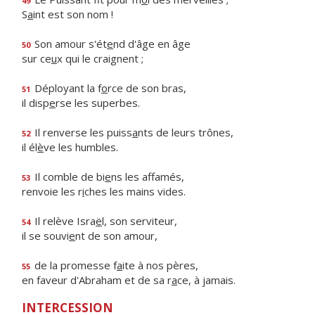
49
S
a
int est son nom !
Son amour s'ét
e
nd d'âge en âge
50
sur ce
u
x qui le craignent ;
Déployant la f
o
rce de son bras,
51
il disp
e
rse les superbes.
Il renverse les puiss
a
nts de leurs trônes,
52
il él
è
ve les humbles.
Il comble de bi
e
ns les affamés,
53
renvoie les r
i
ches les mains vides.
Il relève Isra
ë
l, son serviteur,
54
il se souvi
e
nt de son amour,
de la promesse f
a
ite à nos pères,
55
en faveur d'Abraham et de sa r
a
ce, à jamais.
INTERCESSION