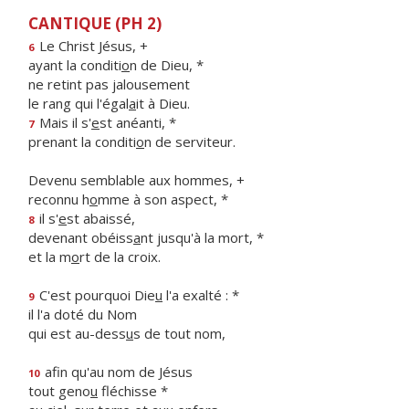
CANTIQUE (PH 2)
Le Christ Jésus, +
6
ayant la conditi
o
n de Dieu, *
ne retint pas jalousement
le rang qui l'égal
a
it à Dieu.
Mais il s'
e
st anéanti, *
7
prenant la conditi
o
n de serviteur.
Devenu semblable aux hommes, +
reconnu h
o
mme à son aspect, *
il s'
e
st abaissé,
8
devenant obéiss
a
nt jusqu'à la mort, *
et la m
o
rt de la croix.
C'est pourquoi Die
u
l'a exalté : *
9
il l'a doté du Nom
qui est au-dess
u
s de tout nom,
afin qu'au nom de Jésus
10
tout geno
u
fléchisse *