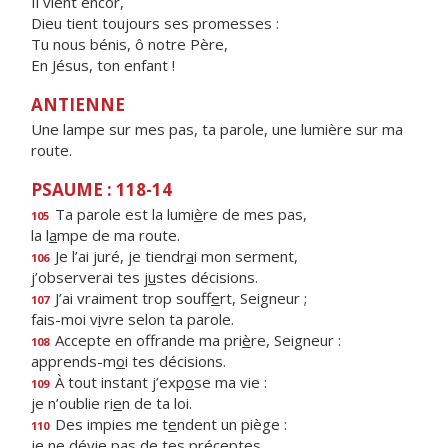
Il vient encor,
Dieu tient toujours ses promesses :
Tu nous bénis, ô notre Père,
En Jésus, ton enfant !
ANTIENNE
Une lampe sur mes pas, ta parole, une lumière sur ma
route.
PSAUME : 118-14
Ta parole est la lumi
è
re de mes pas,
105
la l
a
mpe de ma route.
Je l’ai juré, je tiendr
a
i mon serment,
106
j’observerai tes j
u
stes décisions.
J’ai vraiment trop souff
e
rt, Seigneur ;
107
fais-moi v
i
vre selon ta parole.
Accepte en offrande ma pri
è
re, Seigneur :
108
apprends-m
o
i tes décisions.
À tout instant j’exp
o
se ma vie :
109
je n’oublie ri
e
n de ta loi.
Des impies me t
e
ndent un piège :
110
je ne dévie p
a
s de tes préceptes.