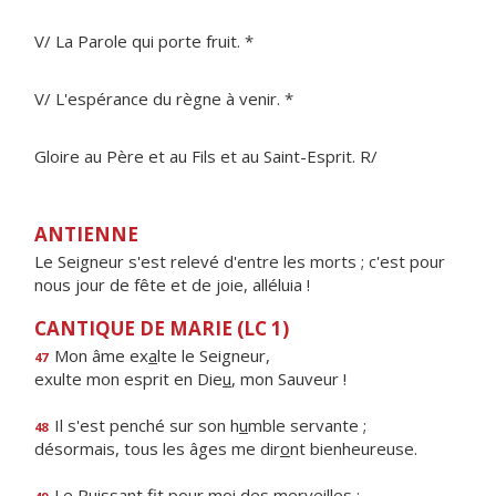
V/ La Parole qui porte fruit. *
V/ L'espérance du règne à venir. *
Gloire au Père et au Fils et au Saint-Esprit. R/
ANTIENNE
Le Seigneur s'est relevé d'entre les morts ; c'est pour
nous jour de fête et de joie, alléluia !
CANTIQUE DE MARIE (LC 1)
Mon âme ex
a
lte le Seigneur,
47
exulte mon esprit en Die
u
, mon Sauveur !
Il s'est penché sur son h
u
mble servante ;
48
désormais, tous les âges me dir
o
nt bienheureuse.
Le Puissant fit pour m
o
i des merveilles ;