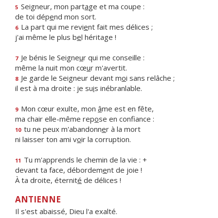
Seigneur, mon part
a
ge et ma coupe :
5
de toi dép
e
nd mon sort.
La part qui me revi
e
nt fait mes délices ;
6
j'ai même le plus b
e
l héritage !
Je bénis le Seigne
u
r qui me conseille :
7
même la nuit mon cœ
u
r m'avertit.
Je garde le Seigneur devant m
o
i sans relâche ;
8
il est à ma droite : je su
i
s inébranlable.
Mon cœur exulte, mon
â
me est en fête,
9
ma chair elle-même rep
o
se en confiance :
tu ne peux m'abandonn
e
r à la mort
10
ni laisser ton ami v
o
ir la corruption.
Tu m'apprends le chemin de la vie : +
11
devant ta face, débordem
e
nt de joie !
À ta droite, éternit
é
de délices !
ANTIENNE
Il s'est abaissé, Dieu l'a exalté.