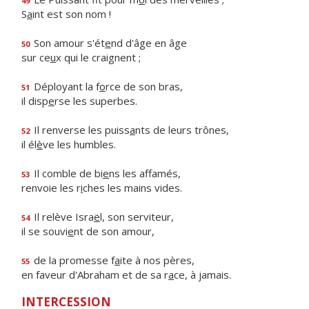
49
S
a
int est son nom !
Son amour s'ét
e
nd d'âge en âge
50
sur ce
u
x qui le craignent ;
Déployant la f
o
rce de son bras,
51
il disp
e
rse les superbes.
Il renverse les puiss
a
nts de leurs trônes,
52
il él
è
ve les humbles.
Il comble de bi
e
ns les affamés,
53
renvoie les r
i
ches les mains vides.
Il relève Isra
ë
l, son serviteur,
54
il se souvi
e
nt de son amour,
de la promesse f
a
ite à nos pères,
55
en faveur d'Abraham et de sa r
a
ce, à jamais.
INTERCESSION