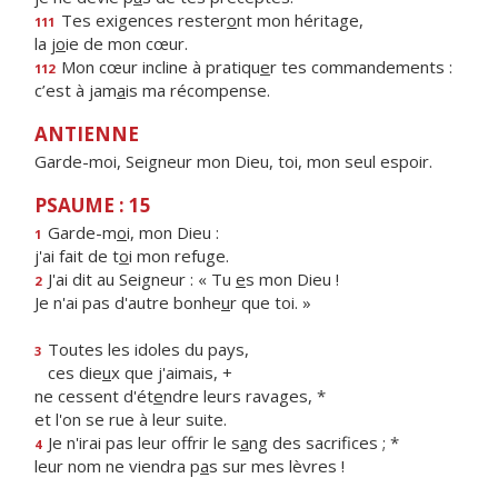
Tes exigences rester
o
nt mon héritage,
111
la j
o
ie de mon cœur.
Mon cœur incline à pratiqu
e
r tes commandements :
112
c’est à jam
a
is ma récompense.
ANTIENNE
Garde-moi, Seigneur mon Dieu, toi, mon seul espoir.
PSAUME : 15
Garde-m
o
i, mon Dieu :
1
j'ai fait de t
o
i mon refuge.
J'ai dit au Seigneur : « Tu
e
s mon Dieu !
2
Je n'ai pas d'autre bonhe
u
r que toi. »
Toutes les idoles du pays,
3
ces die
u
x que j'aimais, +
ne cessent d'ét
e
ndre leurs ravages, *
et l'on se rue à leur suite.
Je n'irai pas leur offrir le s
a
ng des sacrifices ; *
4
leur nom ne viendra p
a
s sur mes lèvres !