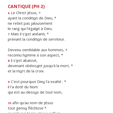
CANTIQUE (PH 2)
Le Christ Jésus, +
6
ayant la conditi
o
n de Dieu, *
ne retint pas jalousement
le rang qui l'égal
a
it à Dieu.
Mais il s'
e
st anéanti, *
7
prenant la conditi
o
n de serviteur.
Devenu semblable aux hommes, +
reconnu h
o
mme à son aspect, *
il s'
e
st abaissé,
8
devenant obéiss
a
nt jusqu'à la mort, *
et la m
o
rt de la croix.
C'est pourquoi Die
u
l'a exalté : *
9
il l'a doté du Nom
qui est au-dess
u
s de tout nom,
afin qu'au nom de Jésus
10
tout geno
u
fléchisse *