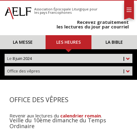
L'AELF
S'abonner
Association Épiscopale Liturgique
pour
les pays Francophones
Calendrier
Recevez gratuitement
Contact
les lectures du jour par courriel
LA MESSE
LES HEURES
LA BIBLE
Le
8 juin 2024
|
Office des vêpres
|
OFFICE DES VÊPRES
Revenir aux lectures du
calendrier romain
.
Veille du 10ème dimanche du Temps
Ordinaire