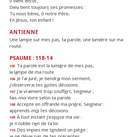
Il vient encor,
Dieu tient toujours ses promesses :
Tu nous bénis, ô notre Père,
En Jésus, ton enfant !
ANTIENNE
Une lampe sur mes pas, ta parole, une lumière sur ma
route.
PSAUME : 118-14
Ta parole est la lumi
è
re de mes pas,
105
la l
a
mpe de ma route.
Je l’ai juré, je tiendr
a
i mon serment,
106
j’observerai tes j
u
stes décisions.
J’ai vraiment trop souff
e
rt, Seigneur ;
107
fais-moi v
i
vre selon ta parole.
Accepte en offrande ma pri
è
re, Seigneur :
108
apprends-m
o
i tes décisions.
À tout instant j’exp
o
se ma vie :
109
je n’oublie ri
e
n de ta loi.
Des impies me t
e
ndent un piège :
110
je ne dévie p
a
s de tes préceptes.