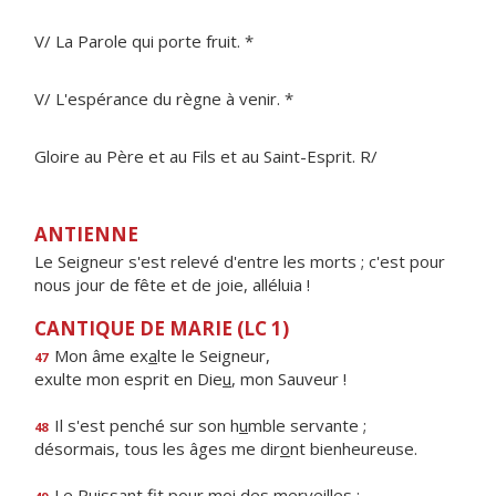
V/ La Parole qui porte fruit. *
V/ L'espérance du règne à venir. *
Gloire au Père et au Fils et au Saint-Esprit. R/
ANTIENNE
Le Seigneur s'est relevé d'entre les morts ; c'est pour
nous jour de fête et de joie, alléluia !
CANTIQUE DE MARIE (LC 1)
Mon âme ex
a
lte le Seigneur,
47
exulte mon esprit en Die
u
, mon Sauveur !
Il s'est penché sur son h
u
mble servante ;
48
désormais, tous les âges me dir
o
nt bienheureuse.
Le Puissant fit pour m
o
i des merveilles ;