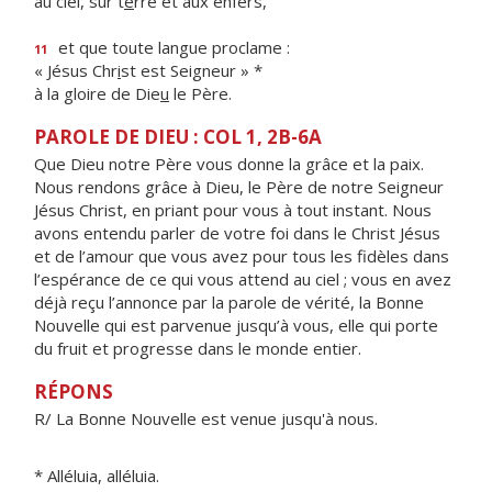
au ciel, sur t
e
rre et aux enfers,
et que toute langue proclame :
11
« Jésus Chr
i
st est Seigneur » *
à la gloire de Die
u
le Père.
PAROLE DE DIEU : COL 1, 2B-6A
Que Dieu notre Père vous donne la grâce et la paix.
Nous rendons grâce à Dieu, le Père de notre Seigneur
Jésus Christ, en priant pour vous à tout instant. Nous
avons entendu parler de votre foi dans le Christ Jésus
et de l’amour que vous avez pour tous les fidèles dans
l’espérance de ce qui vous attend au ciel ; vous en avez
déjà reçu l’annonce par la parole de vérité, la Bonne
Nouvelle qui est parvenue jusqu’à vous, elle qui porte
du fruit et progresse dans le monde entier.
RÉPONS
R/ La Bonne Nouvelle est venue jusqu'à nous.
* Alléluia, alléluia.