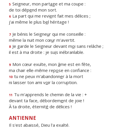
Seigneur, mon part
a
ge et ma coupe :
5
de toi dép
e
nd mon sort.
La part qui me revi
e
nt fait mes délices ;
6
j'ai même le plus b
e
l héritage !
Je bénis le Seigne
u
r qui me conseille :
7
même la nuit mon cœ
u
r m'avertit.
Je garde le Seigneur devant m
o
i sans relâche ;
8
il est à ma droite : je su
i
s inébranlable.
Mon cœur exulte, mon
â
me est en fête,
9
ma chair elle-même rep
o
se en confiance :
tu ne peux m'abandonn
e
r à la mort
10
ni laisser ton ami v
o
ir la corruption.
Tu m'apprends le chemin de la vie : +
11
devant ta face, débordem
e
nt de joie !
À ta droite, éternit
é
de délices !
ANTIENNE
Il s'est abaissé, Dieu l'a exalté.