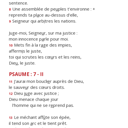
sentence.
Une assemblée de pe
u
ples t'environne : +
8
reprends ta pl
a
ce au-dessus d'elle,
Seigneur qui arb
i
tres les nations.
9
Juge-moi, Seigne
u
r, sur ma justice :
mon innocence p
a
rle pour moi.
Mets fin à la r
a
ge des impies,
10
afferm
i
s le juste,
toi qui scrutes les cœ
u
rs et les reins,
Die
u
, le juste.
PSAUME : 7 - II
J'aurai mon boucli
e
r auprès de Dieu,
11
le sauve
u
r des cœurs droits.
Dieu j
u
ge avec justice ;
12
Dieu menace chaque jour
l'homme qui ne se r
e
prend pas.
Le méchant aff
û
te son épée,
13
il tend son
a
rc et le tient prêt.