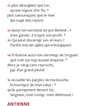
plus désir
a
bles que l'or,
11
qu'une m
a
sse d'or fin, *
plus savoure
u
ses que le miel
qui co
u
le des rayons.
Aussi ton serviteur en
e
st illuminé ; +
12
à les garder, il tro
u
ve son profit. *
Qui peut discern
e
r ses erreurs ?
13
Purifie-moi de c
e
lles qui m'échappent.
Préserve aussi ton servite
u
r de l'orgueil :
14
qu'il n'ait sur m
o
i aucune emprise. *
Alors je ser
a
i sans reproche,
p
u
r d'un grand péché.
Accueille les par
o
les de ma bouche,
15
le murm
u
re de mon cœur ; *
qu'ils parvi
e
nnent devant toi,
Seigneur, mon roch
e
r, mon défenseur !
ANTIENNE