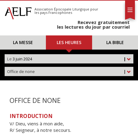
L'AELF
S'abonner
Association Épiscopale Liturgique
pour
les pays Francophones
Calendrier
Recevez gratuitement
Contact
les lectures du jour par courriel
LA MESSE
LES HEURES
LA BIBLE
Le
3 juin 2024
|
Office de none
|
OFFICE DE NONE
INTRODUCTION
V/ Dieu, viens à mon aide,
R/ Seigneur, à notre secours.