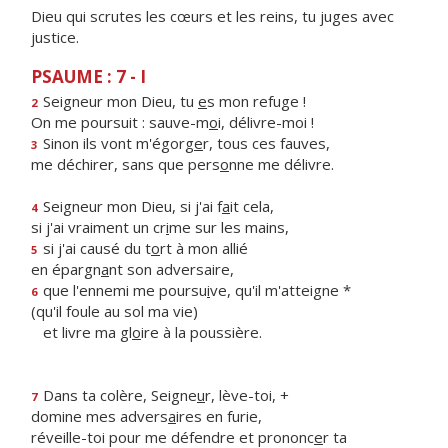
Dieu qui scrutes les cœurs et les reins, tu juges avec
justice.
PSAUME : 7 - I
Seigneur mon Dieu, tu
e
s mon refuge !
2
On me poursuit : sauve-m
o
i, délivre-moi !
Sinon ils vont m'égorg
e
r, tous ces fauves,
3
me déchirer, sans que pers
o
nne me délivre.
Seigneur mon Dieu, si j'ai f
a
it cela,
4
si j'ai vraiment un cr
i
me sur les mains,
si j'ai causé du t
o
rt à mon allié
5
en épargn
a
nt son adversaire,
que l'ennemi me poursu
i
ve, qu'il m'atteigne *
6
(qu'il foule au sol ma vie)
et livre ma gl
o
ire à la poussière.
Dans ta colère, Seigne
u
r, lève-toi, +
7
domine mes advers
a
ires en furie,
réveille-toi pour me défendre et prononc
e
r ta