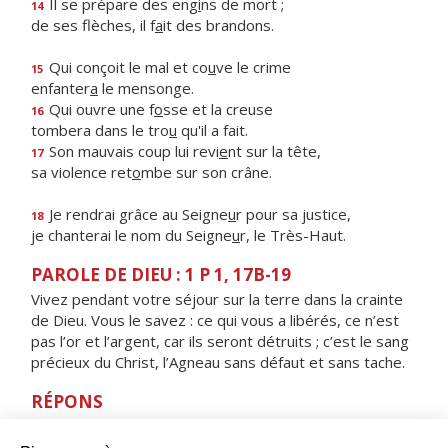
Il se prépare des eng
i
ns de mort ;
14
de ses flèches, il f
a
it des brandons.
Qui conçoit le mal et co
u
ve le crime
15
enfanter
a
le mensonge.
Qui ouvre une f
o
sse et la creuse
16
tombera dans le tro
u
qu'il a fait.
Son mauvais coup lui revi
e
nt sur la tête,
17
sa violence ret
o
mbe sur son crâne.
Je rendrai grâce au Seigne
u
r pour sa justice,
18
je chanterai le nom du Seigne
u
r, le Très-Haut.
PAROLE DE DIEU : 1 P 1, 17B-19
Vivez pendant votre séjour sur la terre dans la crainte
de Dieu. Vous le savez : ce qui vous a libérés, ce n’est
pas l’or et l’argent, car ils seront détruits ; c’est le sang
précieux du Christ, l’Agneau sans défaut et sans tache.
RÉPONS
V/ Libère-moi, Seigneur, prends pitié de moi,
dans l'assemblée, je te bénirai.