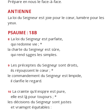
Prépare en nous le face-à-face.
ANTIENNE
La loi du Seigneur est joie pour le cœur, lumière pour les
yeux.
PSAUME : 18B
La loi du Seigne
u
r est parfaite,
8
qui redonne vie ; *
la charte du Seigne
u
r est sûre,
qui rend s
a
ges les simples.
Les préceptes du Seigne
u
r sont droits,
9
ils réjou
i
ssent le cœur ; *
le commandement du Seigne
u
r est limpide,
il clarif
e le regard.
La crainte qu'il insp
i
re est pure,
10
elle est l
à
pour toujours ; *
les décisions du Seigne
u
r sont justes
et vraim
e
nt équitables :