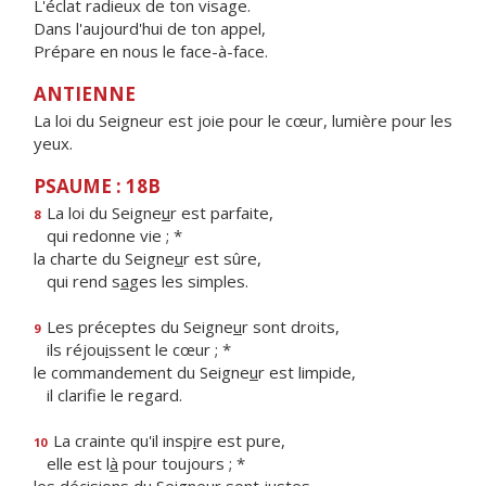
L'éclat radieux de ton visage.
Dans l'aujourd'hui de ton appel,
Prépare en nous le face-à-face.
ANTIENNE
La loi du Seigneur est joie pour le cœur, lumière pour les
yeux.
PSAUME : 18B
La loi du Seigne
u
r est parfaite,
8
qui redonne vie ; *
la charte du Seigne
u
r est sûre,
qui rend s
a
ges les simples.
Les préceptes du Seigne
u
r sont droits,
9
ils réjou
i
ssent le cœur ; *
le commandement du Seigne
u
r est limpide,
il clarif
e le regard.
La crainte qu'il insp
i
re est pure,
10
elle est l
à
pour toujours ; *