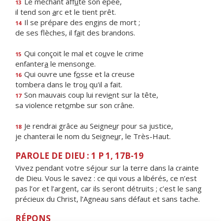
Le méchant aff
û
te son épée,
13
il tend son
a
rc et le tient prêt.
Il se prépare des eng
i
ns de mort ;
14
de ses flèches, il f
a
it des brandons.
Qui conçoit le mal et co
u
ve le crime
15
enfanter
a
le mensonge.
Qui ouvre une f
o
sse et la creuse
16
tombera dans le tro
u
qu'il a fait.
Son mauvais coup lui revi
e
nt sur la tête,
17
sa violence ret
o
mbe sur son crâne.
Je rendrai grâce au Seigne
u
r pour sa justice,
18
je chanterai le nom du Seigne
u
r, le Très-Haut.
PAROLE DE DIEU : 1 P 1, 17B-19
Vivez pendant votre séjour sur la terre dans la crainte
de Dieu. Vous le savez : ce qui vous a libérés, ce n’est
pas l’or et l’argent, car ils seront détruits ; c’est le sang
précieux du Christ, l’Agneau sans défaut et sans tache.
RÉPONS