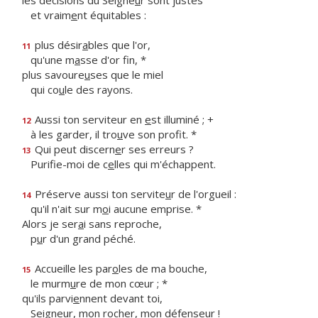
les décisions du Seigne
u
r sont justes
et vraim
e
nt équitables :
plus désir
a
bles que l'or,
11
qu'une m
a
sse d'or fin, *
plus savoure
u
ses que le miel
qui co
u
le des rayons.
Aussi ton serviteur en
e
st illuminé ; +
12
à les garder, il tro
u
ve son profit. *
Qui peut discern
e
r ses erreurs ?
13
Purifie-moi de c
e
lles qui m'échappent.
Préserve aussi ton servite
u
r de l'orgueil :
14
qu'il n'ait sur m
o
i aucune emprise. *
Alors je ser
a
i sans reproche,
p
u
r d'un grand péché.
Accueille les par
o
les de ma bouche,
15
le murm
u
re de mon cœur ; *
qu'ils parvi
e
nnent devant toi,
Seigneur, mon roch
e
r, mon défenseur !