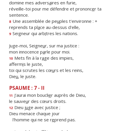
domine mes advers
a
ires en furie,
réveille-toi pour me défendre et prononc
e
r ta
sentence.
Une assemblée de pe
u
ples t'environne : +
8
reprends ta pl
a
ce au-dessus d'elle,
Seigneur qui arb
i
tres les nations.
9
Juge-moi, Seigne
u
r, sur ma justice :
mon innocence p
a
rle pour moi.
Mets fin à la r
a
ge des impies,
10
afferm
i
s le juste,
toi qui scrutes les cœ
u
rs et les reins,
Die
u
, le juste.
PSAUME : 7 - II
J'aurai mon boucli
e
r auprès de Dieu,
11
le sauve
u
r des cœurs droits.
Dieu j
u
ge avec justice ;
12
Dieu menace chaque jour
l'homme qui ne se r
e
prend pas.