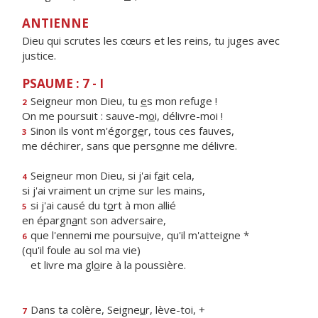
ANTIENNE
Dieu qui scrutes les cœurs et les reins, tu juges avec
justice.
PSAUME : 7 - I
Seigneur mon Dieu, tu
e
s mon refuge !
2
On me poursuit : sauve-m
o
i, délivre-moi !
Sinon ils vont m'égorg
e
r, tous ces fauves,
3
me déchirer, sans que pers
o
nne me délivre.
Seigneur mon Dieu, si j'ai f
a
it cela,
4
si j'ai vraiment un cr
i
me sur les mains,
si j'ai causé du t
o
rt à mon allié
5
en épargn
a
nt son adversaire,
que l'ennemi me poursu
i
ve, qu'il m'atteigne *
6
(qu'il foule au sol ma vie)
et livre ma gl
o
ire à la poussière.
Dans ta colère, Seigne
u
r, lève-toi, +
7