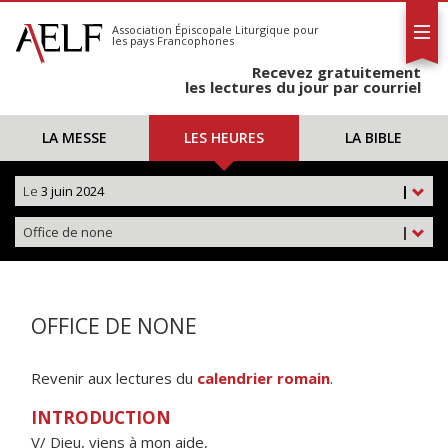
L'AELF
S'abonner
Association Épiscopale Liturgique
pour
les pays Francophones
Calendrier
Recevez gratuitement
Contact
les lectures du jour par courriel
LA MESSE
LES HEURES
LA BIBLE
Le
3 juin 2024
|
Office de none
|
OFFICE DE NONE
Revenir aux lectures du
calendrier romain
.
INTRODUCTION
V/ Dieu, viens à mon aide,