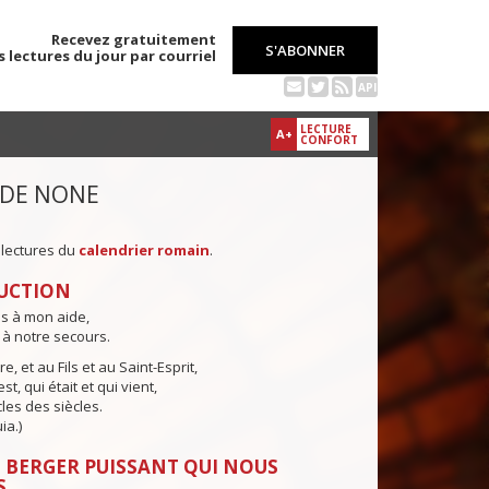
Recevez gratuitement
S'ABONNER
s lectures du jour par courriel
API
LECTURE
A+
CONFORT
 DE NONE
 lectures du
calendrier romain
.
UCTION
ns à mon aide,
 à notre secours.
e, et au Fils et au Saint-Esprit,
st, qui était et qui vient,
cles des siècles.
ia.)
 BERGER PUISSANT QUI NOUS
S