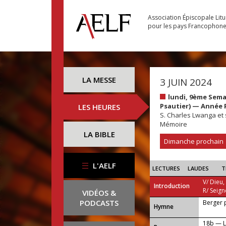
Association Épiscopale Lit
pour les pays Francophon
LA MESSE
3 JUIN 2024
lundi, 9ème Sema
Psautier) — Année 
LES HEURES
S. Charles Lwanga et
Mémoire
LA BIBLE
Dimanche prochain
L'AELF
LECTURES
LAUDES
T
V/ Dieu,
Introduction
R/ Seign
VIDÉOS &
PODCASTS
Berger 
...
Hymne
18b — La