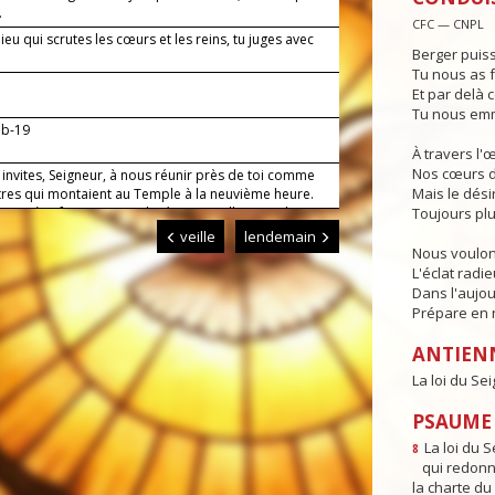
.
CFC — CNPL
Dieu qui scrutes les cœurs et les reins, tu juges avec
Berger puiss
Tu nous as f
Et par delà c
Tu nous emm
7b-19
À travers l'
Nos cœurs d
invites, Seigneur, à nous réunir près de toi comme
Mais le dési
tres qui montaient au Temple à la neuvième heure.
e prière faite au nom de Jésus appelle ton salut sur
Toujours plu
ux qui invoquent son nom. Lui qui règne pour les
veille
lendemain
des siècles. Amen.
Nous voulon
L'éclat radi
Dans l'aujou
Prépare en n
ANTIEN
La loi du Se
PSAUME 
La loi du S
8
qui redonne
la charte du