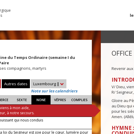
urgique
le
es
OFFICE
ine du Temps Ordinaire (semaine I du
Paire
 ses compagnons, martyrs
Revenir aux
INTROD
Autres dates
Luxembourg
|
V/ Dieu, vie
Note sur les calendriers
R/ Seigneur,
IERCE
SEXTE
NONE
VÊPRES
COMPLIES
Gloire au Pèr
au Dieu qui e
 viens à mon aide,
pour les siè
eur, à notre secours.
Amen. (Allélu
puissant qui nous conduis
HYMNE :
 loi du Seigneur est joie pour le cœur, lumière pour
CONDUI