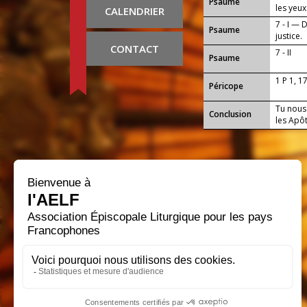
Psaume
les yeux
CALENDRIER
7 - I — 
Psaume
justice.
CONTACT
7 - II
Psaume
1 P 1, 1
Péricope
Tu nous 
Conclusion
les Apô
Que notr
tous ce
siècles 