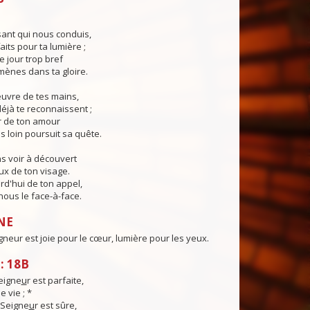
ant qui nous conduis,
aits pour ta lumière ;
e jour trop bref
ènes dans ta gloire.
œuvre de tes mains,
éjà te reconnaissent ;
r de ton amour
s loin poursuit sa quête.
s voir à découvert
eux de ton visage.
rd'hui de ton appel,
ous le face-à-face.
NE
igneur est joie pour le cœur, lumière pour les yeux.
: 18B
eigne
u
r est parfaite,
 vie ; *
 Seigne
u
r est sûre,