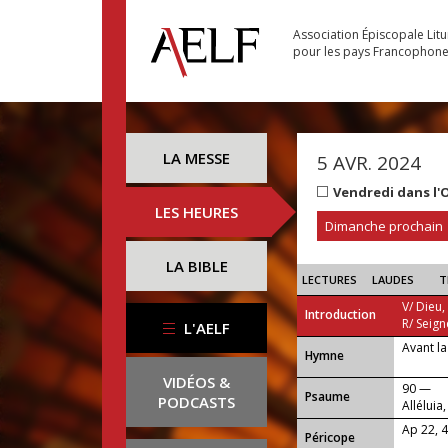
Association Épiscopale Lit
pour les pays Francophon
LA MESSE
5 AVR. 2024
Vendredi dans l'
LES HEURES
Dimanche prochain
LA BIBLE
LECTURES
LAUDES
T
V/ Dieu,
Introduction
R/ Seign
L'AELF
Avant la
...
Hymne
VIDÉOS &
90 —
Psaume
PODCASTS
Alléluia,
Ap 22, 4
Péricope