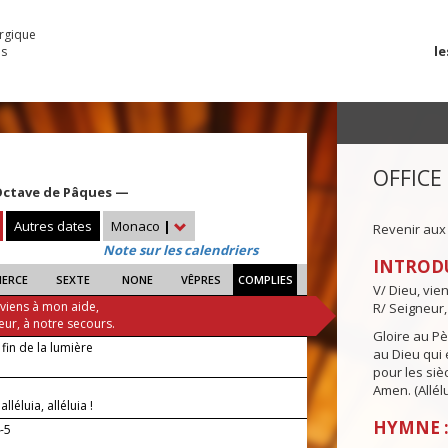
urgique
le
es
OFFICE
Octave de Pâques —
Autres dates
Monaco
|
Revenir aux
Note sur les calendriers
INTROD
IERCE
SEXTE
NONE
VÊPRES
COMPLIES
V/ Dieu, vie
 viens à mon aide,
R/ Seigneur,
eur, à notre secours.
Gloire au Pèr
 fin de la lumière
au Dieu qui e
pour les siè
Amen. (Allélu
 alléluia, alléluia !
HYMNE :
-5