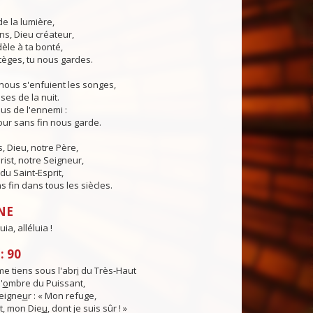
de la lumière,
ns, Dieu créateur,
dèle à ta bonté,
tèges, tu nous gardes.
nous s'enfuient les songes,
ses de la nuit.
us de l'ennemi :
ur sans fin nous garde.
 Dieu, notre Père,
rist, notre Seigneur,
du Saint-Esprit,
 fin dans tous les siècles.
NE
uia, alléluia !
: 90
e tiens sous l'abr
i
du Très-Haut
'
o
mbre du Puissant,
Seigne
u
r : « Mon refuge,
, mon Die
u
, dont je suis sûr ! »