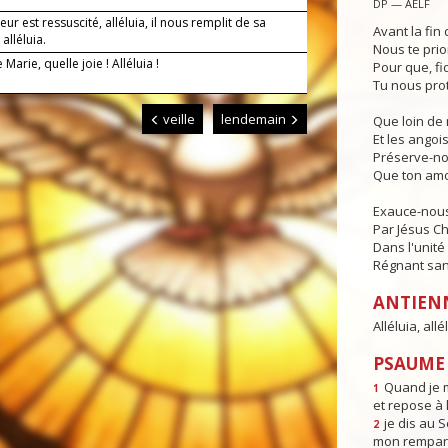
DP — AELF
eur est ressuscité, alléluia, il nous remplit de sa
Avant la fin 
 alléluia.
Nous te prio
 Marie, quelle joie ! Alléluia !
Pour que, fi
Tu nous pro
veille
lendemain
Que loin de 
Et les angois
Préserve-no
Que ton amo
Exauce-nous,
Par Jésus Ch
Dans l'unité 
Régnant sans
ANTIEN
Alléluia, allél
PSAUME 
Quand je m
1
et repose à l
je dis au 
2
mon rempart