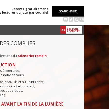
Recevez gratuitement
S'ABONNER
s lectures du jour par courriel
API
LECTURE
A+
CONFORT
 DES COMPLIES
 lectures du
calendrier romain
.
UCTION
ns à mon aide,
 à notre secours.
e, et au Fils et au Saint-Esprit,
st, qui était et qui vient,
cles des siècles.
ia.)
 AVANT LA FIN DE LA LUMIÈRE