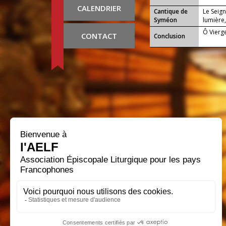
CALENDRIER
Cantique de
Le Seign
Syméon
lumière,
Ô Vierge
CONTACT
Conclusion