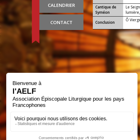
CALENDRIER
Cantique de
Le Seign
Syméon
lumière,
Ô Vierge
CONTACT
Conclusion