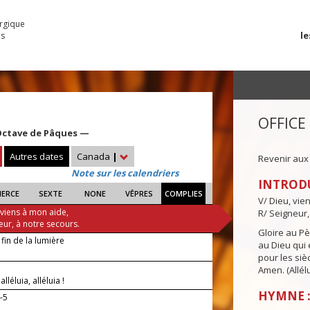
urgique
le
es
OFFICE
Octave de Pâques —
Autres dates
Canada
|
Revenir aux
Note sur les calendriers
INTROD
IERCE
SEXTE
NONE
VÊPRES
COMPLIES
V/ Dieu, vie
 viens à mon aide,
R/ Seigneur,
eur, à notre secours.
Gloire au Pèr
 fin de la lumière
au Dieu qui e
pour les siè
Amen. (Allélu
 alléluia, alléluia !
HYMNE :
-5