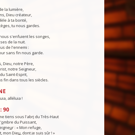
de la lumière,
ns, Dieu créateur,
dèle à ta bonté,
tèges, tu nous gardes.
nous s'enfuient les songes,
ses de la nuit.
us de l'ennemi :
ur sans fin nous garde.
 Dieu, notre Père,
rist, notre Seigneur,
du Saint-Esprit,
 fin dans tous les siècles.
NE
uia, alléluia !
: 90
e tiens sous l'abr
i
du Très-Haut
'
o
mbre du Puissant,
Seigne
u
r : « Mon refuge,
, mon Die
u
, dont je suis sûr ! »