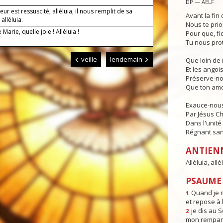
DP — AELF
eur est ressuscité, alléluia, il nous remplit de sa
Avant la fin 
 alléluia.
Nous te prio
 Marie, quelle joie ! Alléluia !
Pour que, fi
Tu nous pro
veille
lendemain
Que loin de 
Et les angois
Préserve-no
Que ton amo
Exauce-nous,
Par Jésus Ch
Dans l'unité 
Régnant sans
ANTIEN
Alléluia, allél
PSAUME 
Quand je m
1
et repose à l
je dis au 
2
mon rempart