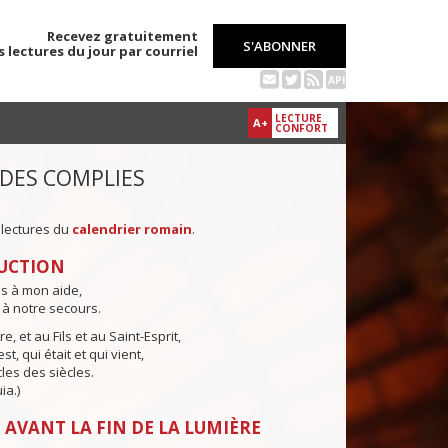
Recevez gratuitement
S'ABONNER
s lectures du jour par courriel
API
LECTURE
A+
CONFORT
 DES COMPLIES
 lectures du
calendrier romain
.
UCTION
ns à mon aide,
 à notre secours.
e, et au Fils et au Saint-Esprit,
st, qui était et qui vient,
cles des siècles.
ia.)
 AVANT LA FIN DE LA LUMIÈRE