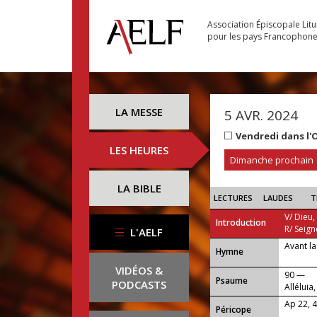
Association Épiscopale Lit
pour les pays Francophon
LA MESSE
5 AVR. 2024
Vendredi dans l'
LES HEURES
Dimanche prochain
LA BIBLE
LECTURES
LAUDES
T
V/ Dieu,
Introduction
R/ Seign
L'AELF
Avant la
...
Hymne
VIDÉOS &
90 —
Psaume
PODCASTS
Alléluia,
Ap 22, 4
Péricope