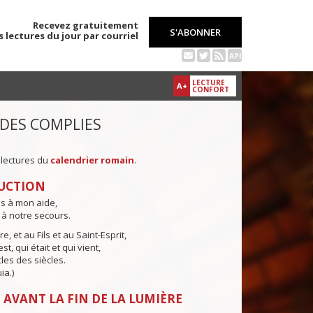
Recevez gratuitement
S'ABONNER
s lectures du jour par courriel
API
LECTURE
A+
CONFORT
 DES COMPLIES
 lectures du
calendrier romain
.
UCTION
ns à mon aide,
 à notre secours.
e, et au Fils et au Saint-Esprit,
st, qui était et qui vient,
cles des siècles.
ia.)
 AVANT LA FIN DE LA LUMIÈRE