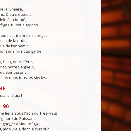
de la lumière,
ns, Dieu créateur,
dèle à ta bonté,
tèges, tu nous gardes.
nous s'enfuient les songes,
ses de la nuit.
us de l'ennemi :
ur sans fin nous garde.
 Dieu, notre Père,
rist, notre Seigneur,
du Saint-Esprit,
 fin dans tous les siècles.
NE
uia, alléluia !
: 90
e tiens sous l'abr
i
du Très-Haut
'
o
mbre du Puissant,
Seigne
u
r : « Mon refuge,
, mon Die
u
, dont je suis sûr ! »