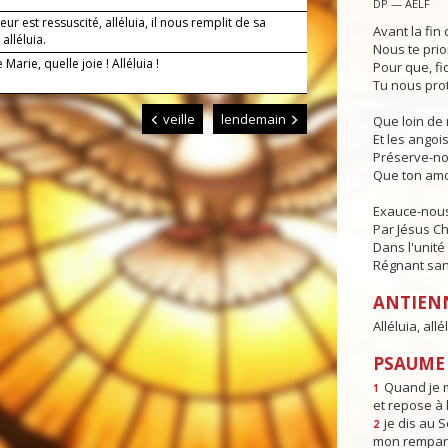
DP — AELF
eur est ressuscité, alléluia, il nous remplit de sa
Avant la fin 
 alléluia.
Nous te prio
 Marie, quelle joie ! Alléluia !
Pour que, fi
Tu nous pro
veille
lendemain
Que loin de 
Et les angois
Préserve-no
Que ton amo
Exauce-nous,
Par Jésus Ch
Dans l'unité 
Régnant sans
ANTIEN
Alléluia, allél
PSAUME 
Quand je m
1
et repose à l
je dis au 
2
mon rempart