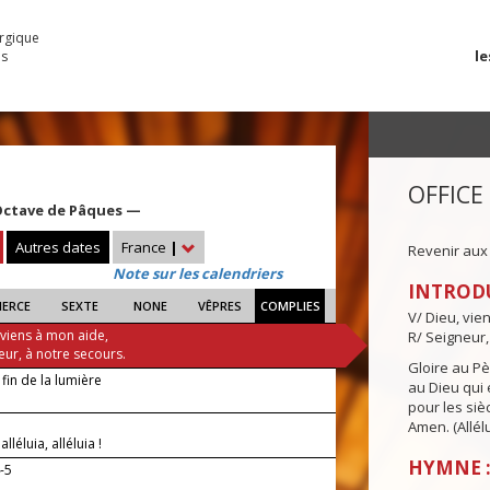
urgique
le
es
OFFICE
Octave de Pâques —
Autres dates
France
|
Revenir aux
Note sur les calendriers
INTROD
IERCE
SEXTE
NONE
VÊPRES
COMPLIES
V/ Dieu, vie
 viens à mon aide,
R/ Seigneur,
eur, à notre secours.
Gloire au Pèr
 fin de la lumière
au Dieu qui e
pour les siè
Amen. (Allélu
 alléluia, alléluia !
HYMNE :
-5