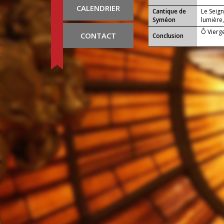
CALENDRIER
Cantique de
Le Seign
Syméon
lumière,
Ô Vierge
CONTACT
Conclusion