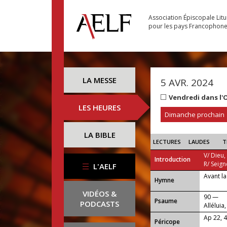
Association Épiscopale Lit
pour les pays Francophon
LA MESSE
5 AVR. 2024
Vendredi dans l'
LES HEURES
Dimanche prochain
LA BIBLE
LECTURES
LAUDES
T
V/ Dieu,
Introduction
R/ Seign
L'AELF
Avant la
...
Hymne
VIDÉOS &
90 —
Psaume
PODCASTS
Alléluia,
Ap 22, 4
Péricope