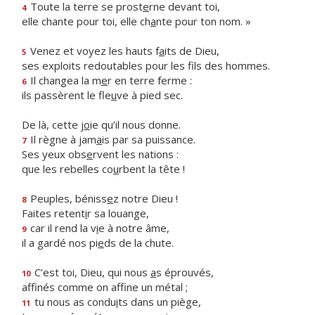
Toute la terre se prost
e
rne devant toi,
4
elle chante pour toi, elle ch
a
nte pour ton nom. »
Venez et voyez les hauts f
a
its de Dieu,
5
ses exploits redoutables pour les f
ls des hommes.
Il changea la m
e
r en terre ferme :
6
ils passèrent le fle
u
ve à pied sec.
De là, cette j
o
ie qu’il nous donne.
Il règne à jam
a
is par sa puissance.
7
Ses yeux obs
e
rvent les nations :
que les rebelles co
u
rbent la tête !
Peuples, béniss
e
z notre Dieu !
8
Faites retent
i
r sa louange,
car il rend la v
i
e à notre âme,
9
il a gardé nos pi
e
ds de la chute.
C’est toi, Dieu, qui nous
a
s éprouvés,
10
affinés comme on aff
ne un métal ;
tu nous as condu
i
ts dans un piège,
11