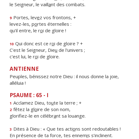
le Seigneur, le vaill
a
nt des combats.
Portes, lev
e
z vos frontons, +
9
levez-les, p
o
rtes éternelles :
qu'il entre, le r
o
i de gloire !
Qui donc est ce r
o
i de gloire ? +
10
C'est le Seigneur, Die
u
de l'univers ;
c'est lui, le r
o
i de gloire.
ANTIENNE
Peuples, bénissez notre Dieu : il nous donne la joie,
alléluia !
PSAUME : 65 - I
Acclamez Dieu, to
u
te la terre ; +
1
fêtez la gl
o
ire de son nom,
2
glorifiez-le en célébr
a
nt sa louange.
Dites à Dieu : « Que tes acti
o
ns sont redoutables !
3
En présence de ta force, tes ennem
i
s s’inclinent.