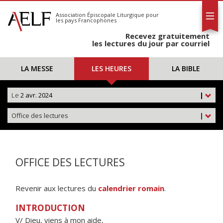
L'AELF
S'abonner
Association Épiscopale Liturgique
pour
les pays Francophones
Calendrier
Recevez gratuitement
Contact
les lectures du jour par courriel
LA MESSE
LES HEURES
LA BIBLE
Le
2 avr. 2024
|
Office des lectures
|
OFFICE DES LECTURES
Revenir aux lectures du
calendrier romain
.
INTRODUCTION
V/ Dieu, viens à mon aide,