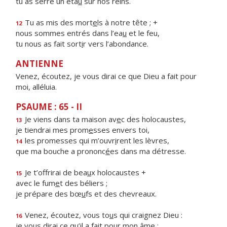
tu as serré un éta
u
sur nos reins.
Tu as mis des mort
e
ls à notre tête ; +
12
nous sommes entrés dans l’ea
u
et le feu,
tu nous as fait sort
i
r vers l’abondance.
ANTIENNE
Venez, écoutez, je vous dirai ce que Dieu a fait pour
moi, alléluia.
PSAUME : 65 - II
Je viens dans ta maison av
e
c des holocaustes,
13
je tiendrai mes prom
e
sses envers toi,
les promesses qui m’ouvr
i
rent les lèvres,
14
que ma bouche a prononc
é
es dans ma détresse.
Je t’offrirai de bea
u
x holocaustes +
15
avec le fum
e
t des béliers ;
je prépare des bœ
u
fs et des chevreaux.
Venez, écoutez, vous to
u
s qui craignez Dieu :
16
je vous dirai ce qu’il a f
a
it pour mon âme ;