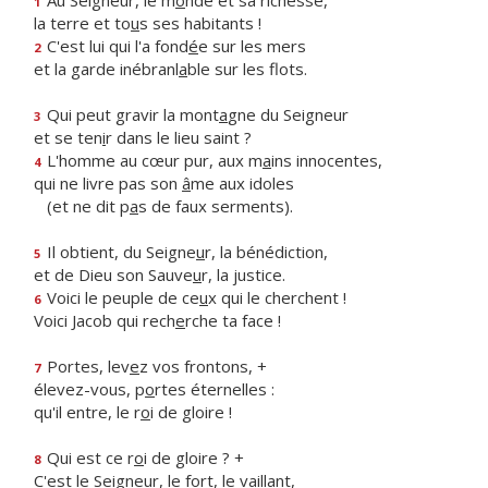
Au Seigneur, le m
o
nde et sa richesse,
1
la terre et to
u
s ses habitants !
C'est lui qui l'a fond
é
e sur les mers
2
et la garde inébranl
a
ble sur les flots.
Qui peut gravir la mont
a
gne du Seigneur
3
et se ten
i
r dans le lieu saint ?
L'homme au cœur pur, aux m
a
ins innocentes,
4
qui ne livre pas son
â
me aux idoles
(et ne dit p
a
s de faux serments).
Il obtient, du Seigne
u
r, la bénédiction,
5
et de Dieu son Sauve
u
r, la justice.
Voici le peuple de ce
u
x qui le cherchent !
6
Voici Jacob qui rech
e
rche ta face !
Portes, lev
e
z vos frontons, +
7
élevez-vous, p
o
rtes éternelles :
qu'il entre, le r
o
i de gloire !
Qui est ce r
o
i de gloire ? +
8
C'est le Seigneur, le f
o
rt, le vaillant,