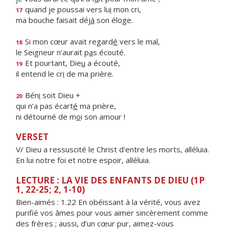
quand je poussai vers lu
i
mon cri,
17
ma bouche faisait déj
à
son éloge.
Si mon cœur avait regard
é
vers le mal,
18
le Seigneur n’aurait p
a
s écouté.
Et pourtant, Die
u
a écouté,
19
il entend le cr
i
de ma prière.
Bén
i
soit Dieu +
20
qui n’a pas écart
é
ma prière,
ni détourné de m
o
i son amour !
VERSET
V/ Dieu a ressuscité le Christ d'entre les morts, alléluia.
En lui notre foi et notre espoir, alléluia.
LECTURE : LA VIE DES ENFANTS DE DIEU (1P
1, 22-25; 2, 1-10)
Bien-aimés : 1.22 En obéissant à la vérité, vous avez
purifié vos âmes pour vous aimer sincèrement comme
des frères ; aussi, d’un cœur pur, aimez-vous