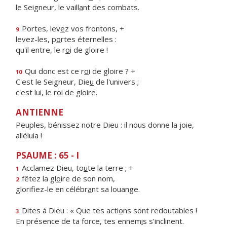
le Seigneur, le vaill
a
nt des combats.
Portes, lev
e
z vos frontons, +
9
levez-les, p
o
rtes éternelles :
qu'il entre, le r
o
i de gloire !
Qui donc est ce r
o
i de gloire ? +
10
C'est le Seigneur, Die
u
de l'univers ;
c'est lui, le r
o
i de gloire.
ANTIENNE
Peuples, bénissez notre Dieu : il nous donne la joie,
alléluia !
PSAUME : 65 - I
Acclamez Dieu, to
u
te la terre ; +
1
fêtez la gl
o
ire de son nom,
2
glorifiez-le en célébr
a
nt sa louange.
Dites à Dieu : « Que tes acti
o
ns sont redoutables !
3
En présence de ta force, tes ennem
i
s s’inclinent.