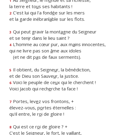
Au Seigneur, le m
o
nde et sa richesse,
1
la terre et to
u
s ses habitants !
C'est lui qui l'a fond
é
e sur les mers
2
et la garde inébranl
a
ble sur les flots.
Qui peut gravir la mont
a
gne du Seigneur
3
et se ten
i
r dans le lieu saint ?
L'homme au cœur pur, aux m
a
ins innocentes,
4
qui ne livre pas son
â
me aux idoles
(et ne dit p
a
s de faux serments).
Il obtient, du Seigne
u
r, la bénédiction,
5
et de Dieu son Sauve
u
r, la justice.
Voici le peuple de ce
u
x qui le cherchent !
6
Voici Jacob qui rech
e
rche ta face !
Portes, lev
e
z vos frontons, +
7
élevez-vous, p
o
rtes éternelles :
qu'il entre, le r
o
i de gloire !
Qui est ce r
o
i de gloire ? +
8
C'est le Seigneur, le f
o
rt, le vaillant,