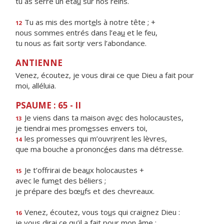
tu as serré un éta
u
sur nos reins.
Tu as mis des mort
e
ls à notre tête ; +
12
nous sommes entrés dans l’ea
u
et le feu,
tu nous as fait sort
i
r vers l’abondance.
ANTIENNE
Venez, écoutez, je vous dirai ce que Dieu a fait pour
moi, alléluia.
PSAUME : 65 - II
Je viens dans ta maison av
e
c des holocaustes,
13
je tiendrai mes prom
e
sses envers toi,
les promesses qui m’ouvr
i
rent les lèvres,
14
que ma bouche a prononc
é
es dans ma détresse.
Je t’offrirai de bea
u
x holocaustes +
15
avec le fum
e
t des béliers ;
je prépare des bœ
u
fs et des chevreaux.
Venez, écoutez, vous to
u
s qui craignez Dieu :
16
je vous dirai ce qu’il a f
a
it pour mon âme ;