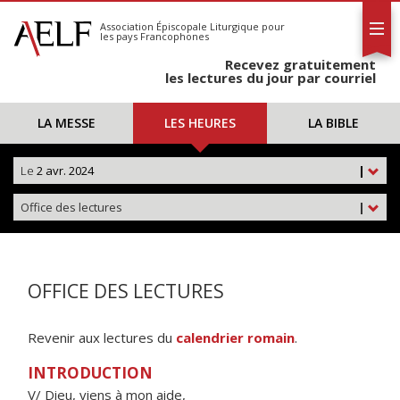
L'AELF
S'abonner
Association Épiscopale Liturgique
pour
les pays Francophones
Calendrier
Recevez gratuitement
Contact
les lectures du jour par courriel
LA MESSE
LES HEURES
LA BIBLE
Le
2 avr. 2024
|
Office des lectures
|
OFFICE DES LECTURES
Revenir aux lectures du
calendrier romain
.
INTRODUCTION
V/ Dieu, viens à mon aide,