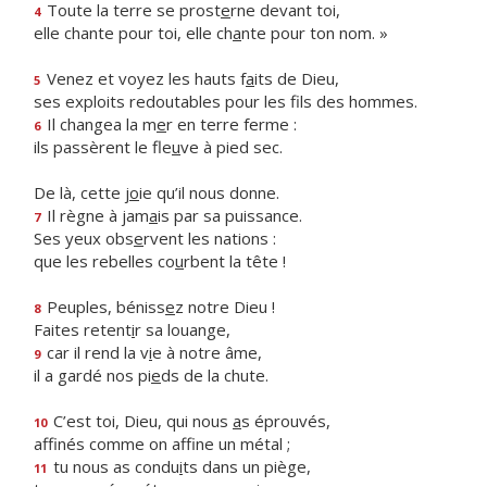
Toute la terre se prost
e
rne devant toi,
4
elle chante pour toi, elle ch
a
nte pour ton nom. »
Venez et voyez les hauts f
a
its de Dieu,
5
ses exploits redoutables pour les f
ls des hommes.
Il changea la m
e
r en terre ferme :
6
ils passèrent le fle
u
ve à pied sec.
De là, cette j
o
ie qu’il nous donne.
Il règne à jam
a
is par sa puissance.
7
Ses yeux obs
e
rvent les nations :
que les rebelles co
u
rbent la tête !
Peuples, béniss
e
z notre Dieu !
8
Faites retent
i
r sa louange,
car il rend la v
i
e à notre âme,
9
il a gardé nos pi
e
ds de la chute.
C’est toi, Dieu, qui nous
a
s éprouvés,
10
affinés comme on aff
ne un métal ;
tu nous as condu
i
ts dans un piège,
11