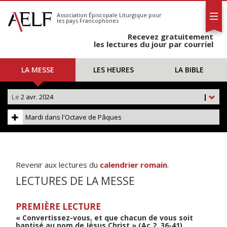
L'AELF
S'abonner
Association Épiscopale Liturgique
pour
les pays Francophones
Calendrier
Recevez gratuitement
Contact
les lectures du jour par courriel
LA MESSE
LES HEURES
LA BIBLE
Le
2 avr. 2024
|
Mardi dans l'Octave de Pâques
Revenir aux lectures du
calendrier romain
.
LECTURES DE LA MESSE
PREMIÈRE LECTURE
« Convertissez-vous, et que chacun de vous soit
baptisé au nom de Jésus Christ » (Ac 2, 36-41)