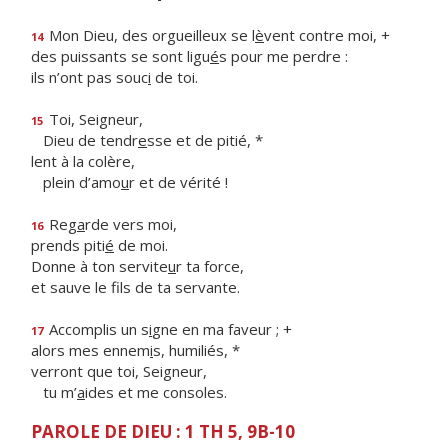
Mon Dieu, des orgueilleux se l
è
vent contre moi, +
14
des puissants se sont ligu
é
s pour me perdre :
ils n’ont pas souc
i
de toi.
Toi, Seigneur,
15
Dieu de tendr
e
sse et de pitié, *
lent à la colère,
plein d’amo
u
r et de vérité !
Reg
a
rde vers moi,
16
prends piti
é
de moi.
Donne à ton servite
u
r ta force,
et sauve le f
ls de ta servante.
Accomplis un s
i
gne en ma faveur ; +
17
alors mes ennem
i
s, humiliés, *
verront que toi, Seigneur,
tu m’
a
ides et me consoles.
PAROLE DE DIEU : 1 TH 5, 9B-10