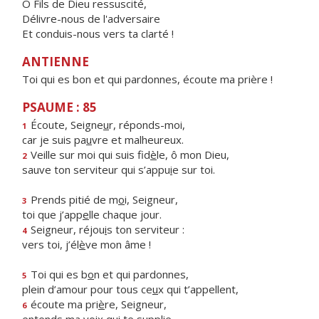
Ô Fils de Dieu ressuscité,
Délivre-nous de l'adversaire
Et conduis-nous vers ta clarté !
ANTIENNE
Toi qui es bon et qui pardonnes, écoute ma prière !
PSAUME : 85
Écoute, Seigne
u
r, réponds-moi,
1
car je suis pa
u
vre et malheureux.
Veille sur moi qui suis fid
è
le, ô mon Dieu,
2
sauve ton serviteur qui s’appu
i
e sur toi.
Prends pitié de m
o
i, Seigneur,
3
toi que j’app
e
lle chaque jour.
Seigneur, réjou
i
s ton serviteur :
4
vers toi, j’él
è
ve mon âme !
Toi qui es b
o
n et qui pardonnes,
5
plein d’amour pour tous ce
u
x qui t’appellent,
écoute ma pri
è
re, Seigneur,
6