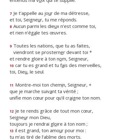
entends ma v
o
ix qui te supplie.
Je t’appelle au jo
u
r de ma détresse,
7
et toi, Seigne
u
r, tu me réponds.
Aucun parmi les die
u
x n’est comme toi,
8
et rien n’ég
a
le tes œuvres.
Toutes les nations, que tu as faites,
9
viendront se prostern
e
r devant toi *
et rendre gloire à ton n
o
m, Seigneur,
car tu es grand et tu f
a
is des merveilles,
10
toi, Die
u
, le seul.
Montre-moi ton chem
i
n, Seigneur, +
11
que je marche suiv
a
nt ta vérité ;
unifie mon cœur pour qu’il cr
a
igne ton nom.
Je te rends grâce de tout mon cœur,
12
Seigne
u
r mon Dieu,
toujours je rendrai gl
o
ire à ton nom ;
il est grand, ton amo
u
r pour moi :
13
tu m’as tiré de l’ab
î
me des morts.