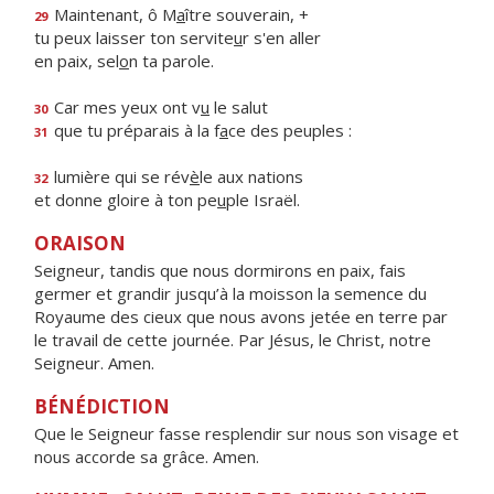
Maintenant, ô M
a
ître souverain, +
29
tu peux laisser ton servite
u
r s'en aller
en paix, sel
o
n ta parole.
Car mes yeux ont v
u
le salut
30
que tu préparais à la f
a
ce des peuples :
31
lumière qui se rév
è
le aux nations
32
et donne gloire à ton pe
u
ple Israël.
ORAISON
Seigneur, tandis que nous dormirons en paix, fais
germer et grandir jusqu’à la moisson la semence du
Royaume des cieux que nous avons jetée en terre par
le travail de cette journée. Par Jésus, le Christ, notre
Seigneur. Amen.
BÉNÉDICTION
Que le Seigneur fasse resplendir sur nous son visage et
nous accorde sa grâce. Amen.