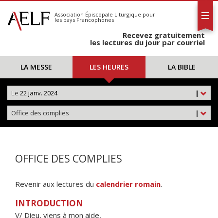
L'AELF
S'abonner
Association Épiscopale Liturgique
pour
les pays Francophones
Calendrier
Recevez gratuitement
Contact
les lectures du jour par courriel
LA MESSE
LES HEURES
LA BIBLE
Le
22 janv. 2024
|
Office des complies
|
OFFICE DES COMPLIES
Revenir aux lectures du
calendrier romain
.
INTRODUCTION
V/ Dieu, viens à mon aide,