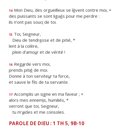
Mon Dieu, des orgueilleux se l
è
vent contre moi, +
14
des puissants se sont ligu
é
s pour me perdre :
ils n’ont pas souc
i
de toi.
Toi, Seigneur,
15
Dieu de tendr
e
sse et de pitié, *
lent à la colère,
plein d’amo
u
r et de vérité !
Reg
a
rde vers moi,
16
prends piti
é
de moi.
Donne à ton servite
u
r ta force,
et sauve le f
ls de ta servante.
Accomplis un s
i
gne en ma faveur ; +
17
alors mes ennem
i
s, humiliés, *
verront que toi, Seigneur,
tu m’
a
ides et me consoles.
PAROLE DE DIEU : 1 TH 5, 9B-10