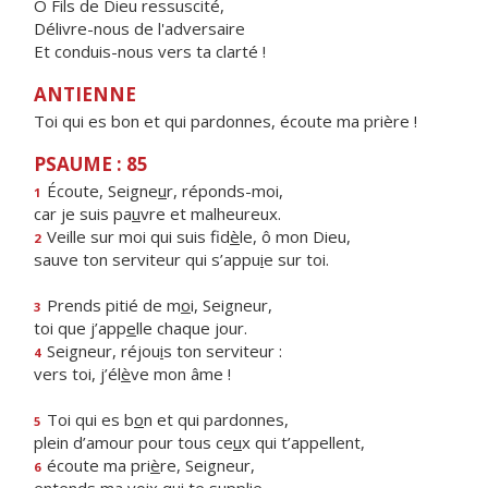
Ô Fils de Dieu ressuscité,
Délivre-nous de l'adversaire
Et conduis-nous vers ta clarté !
ANTIENNE
Toi qui es bon et qui pardonnes, écoute ma prière !
PSAUME : 85
Écoute, Seigne
u
r, réponds-moi,
1
car je suis pa
u
vre et malheureux.
Veille sur moi qui suis fid
è
le, ô mon Dieu,
2
sauve ton serviteur qui s’appu
i
e sur toi.
Prends pitié de m
o
i, Seigneur,
3
toi que j’app
e
lle chaque jour.
Seigneur, réjou
i
s ton serviteur :
4
vers toi, j’él
è
ve mon âme !
Toi qui es b
o
n et qui pardonnes,
5
plein d’amour pour tous ce
u
x qui t’appellent,
écoute ma pri
è
re, Seigneur,
6