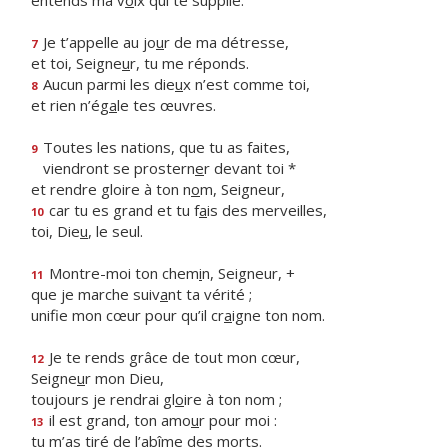
entends ma v
o
ix qui te supplie.
Je t’appelle au jo
u
r de ma détresse,
7
et toi, Seigne
u
r, tu me réponds.
Aucun parmi les die
u
x n’est comme toi,
8
et rien n’ég
a
le tes œuvres.
Toutes les nations, que tu as faites,
9
viendront se prostern
e
r devant toi *
et rendre gloire à ton n
o
m, Seigneur,
car tu es grand et tu f
a
is des merveilles,
10
toi, Die
u
, le seul.
Montre-moi ton chem
i
n, Seigneur, +
11
que je marche suiv
a
nt ta vérité ;
unifie mon cœur pour qu’il cr
a
igne ton nom.
Je te rends grâce de tout mon cœur,
12
Seigne
u
r mon Dieu,
toujours je rendrai gl
o
ire à ton nom ;
il est grand, ton amo
u
r pour moi :
13
tu m’as tiré de l’ab
î
me des morts.