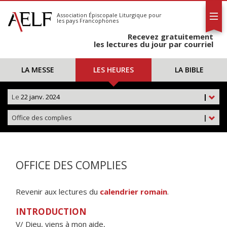
L'AELF
S'abonner
Association Épiscopale Liturgique
pour
les pays Francophones
Calendrier
Recevez gratuitement
Contact
les lectures du jour par courriel
LA MESSE
LES HEURES
LA BIBLE
Le
22 janv. 2024
|
Office des complies
|
OFFICE DES COMPLIES
Revenir aux lectures du
calendrier romain
.
INTRODUCTION
V/ Dieu, viens à mon aide,