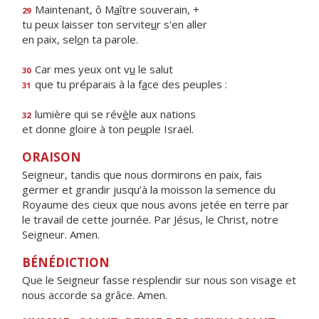
Maintenant, ô M
a
ître souverain, +
29
tu peux laisser ton servite
u
r s'en aller
en paix, sel
o
n ta parole.
Car mes yeux ont v
u
le salut
30
que tu préparais à la f
a
ce des peuples :
31
lumière qui se rév
è
le aux nations
32
et donne gloire à ton pe
u
ple Israël.
ORAISON
Seigneur, tandis que nous dormirons en paix, fais
germer et grandir jusqu’à la moisson la semence du
Royaume des cieux que nous avons jetée en terre par
le travail de cette journée. Par Jésus, le Christ, notre
Seigneur. Amen.
BÉNÉDICTION
Que le Seigneur fasse resplendir sur nous son visage et
nous accorde sa grâce. Amen.