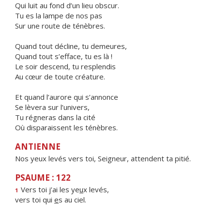
Qui luit au fond d’un lieu obscur.
Tu es la lampe de nos pas
Sur une route de ténèbres.
Quand tout décline, tu demeures,
Quand tout s’efface, tu es là !
Le soir descend, tu resplendis
Au cœur de toute créature.
Et quand l’aurore qui s’annonce
Se lèvera sur l’univers,
Tu régneras dans la cité
Où disparaissent les ténèbres.
ANTIENNE
Nos yeux levés vers toi, Seigneur, attendent ta pitié.
PSAUME : 122
Vers toi j’ai les ye
u
x levés,
1
vers toi qui
e
s au ciel.