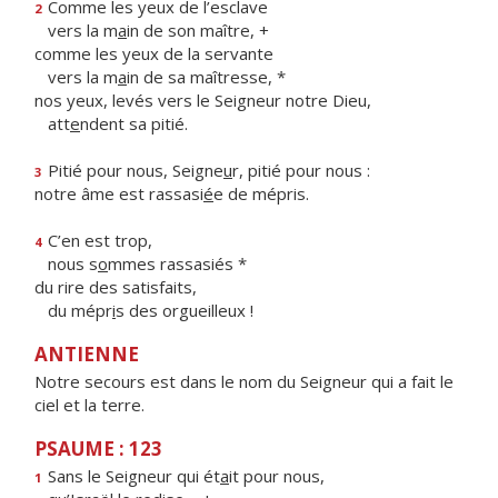
Comme les yeux de l’esclave
2
vers la m
a
in de son maître, +
comme les yeux de la servante
vers la m
a
in de sa maîtresse, *
nos yeux, levés vers le Seigneur notre Dieu,
att
e
ndent sa pitié.
Pitié pour nous, Seigne
u
r, pitié pour nous :
3
notre âme est rassasi
é
e de mépris.
C’en est trop,
4
nous s
o
mmes rassasiés *
du rire des satisfaits,
du mépr
i
s des orgueilleux !
ANTIENNE
Notre secours est dans le nom du Seigneur qui a fait le
ciel et la terre.
PSAUME : 123
Sans le Seigneur qui ét
a
it pour nous,
1