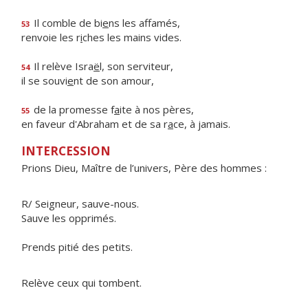
Il comble de bi
e
ns les affamés,
53
renvoie les r
i
ches les mains vides.
Il relève Isra
ë
l, son serviteur,
54
il se souvi
e
nt de son amour,
de la promesse f
a
ite à nos pères,
55
en faveur d'Abraham et de sa r
a
ce, à jamais.
INTERCESSION
Prions Dieu, Maître de l’univers, Père des hommes :
R/ Seigneur, sauve-nous.
Sauve les opprimés.
Prends pitié des petits.
Relève ceux qui tombent.