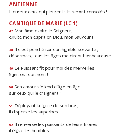
ANTIENNE
Heureux ceux qui pleurent : ils seront consolés !
CANTIQUE DE MARIE (LC 1)
Mon âme ex
a
lte le Seigneur,
47
exulte mon esprit en Die
u
, mon Sauveur !
Il s'est penché sur son h
u
mble servante ;
48
désormais, tous les âges me dir
o
nt bienheureuse.
Le Puissant fit pour m
o
i des merveilles ;
49
S
a
int est son nom !
Son amour s'ét
e
nd d'âge en âge
50
sur ce
u
x qui le craignent ;
Déployant la f
o
rce de son bras,
51
il disp
e
rse les superbes.
Il renverse les puiss
a
nts de leurs trônes,
52
il él
è
ve les humbles.