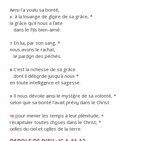
Ainsi l'a voulu sa bonté,
à la louange de gl
o
ire de sa grâce, *
6
la grâce qu'il nous a faite
dans le F
i
ls bien-aimé.
En lu
i
, par son sang, *
7
nous avons le rachat,
le pard
o
n des péchés.
C'est la richesse de sa grâce
8
dont il déb
o
rde jusqu'à nous *
en toute intellig
e
nce et sagesse.
Il nous dévoile ainsi le myst
è
re de sa volonté, *
9
selon que sa bonté l'avait prév
u
dans le Christ :
pour mener les temps à leur plénitude, +
10
récapituler toutes ch
o
ses dans le Christ, *
celles du ciel et c
e
lles de la terre.