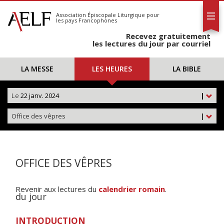
L'AELF
S'abonner
Association Épiscopale Liturgique
pour
les pays Francophones
Calendrier
Recevez gratuitement
Contact
les lectures du jour par courriel
LA MESSE
LES HEURES
LA BIBLE
Le
22 janv. 2024
|
Office des vêpres
|
OFFICE DES VÊPRES
Revenir aux lectures du
calendrier romain
.
du jour
INTRODUCTION