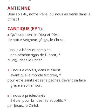
ANTIENNE
Béni sois-tu, notre Père, qui nous as bénis dans le
Christ !
CANTIQUE (EP 1).
Qu'il soit béni, le Die
u
et Père
3
de notre Seigneur, Jés
u
s, le Christ !
Il nous a bénis et comblés
des bénédicti
o
ns de l'Esprit, *
au ci
e
l, dans le Christ.
Il nous a choisis, dans le Christ,
4
avant que le m
o
nde fût créé, *
pour être saints et sans péchés devant sa face
gr
â
ce à son amour.
Il nous a prédestinés
5
à être, pour lui, des f
ls adoptifs *
par Jés
u
s, le Christ.