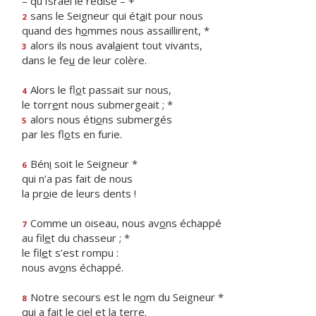
– qu’Israël le redise – +
sans le Seigneur qui ét
a
it pour nous
2
quand des h
o
mmes nous assaillirent, *
alors ils nous aval
a
ient tout vivants,
3
dans le fe
u
de leur colère.
Alors le fl
o
t passait sur nous,
4
le torr
e
nt nous submergeait ; *
alors nous éti
o
ns submergés
5
par les fl
o
ts en furie.
Bén
i
soit le Seigneur *
6
qui n’a pas fait de nous
la pr
o
ie de leurs dents !
Comme un oiseau, nous av
o
ns échappé
7
au fil
e
t du chasseur ; *
le fil
e
t s’est rompu :
nous av
o
ns échappé.
Notre secours est le n
o
m du Seigneur *
8
qui a fait le ci
e
l et la terre.