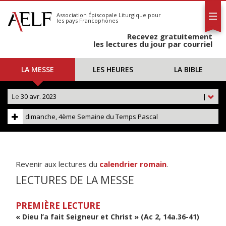
L'AELF
S'abonner
Association Épiscopale Liturgique
pour
les pays Francophones
Calendrier
Recevez gratuitement
Contact
les lectures du jour par courriel
LA MESSE
LES HEURES
LA BIBLE
Le
30 avr. 2023
|
dimanche, 4ème Semaine du Temps Pascal
Revenir aux lectures du
calendrier romain
.
LECTURES DE LA MESSE
PREMIÈRE LECTURE
« Dieu l’a fait Seigneur et Christ » (Ac 2, 14a.36-41)