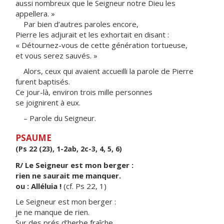
aussi nombreux que le Seigneur notre Dieu les
appellera. »
Par bien d’autres paroles encore,
Pierre les adjurait et les exhortait en disant :
« Détournez-vous de cette génération tortueuse,
et vous serez sauvés. »
Alors, ceux qui avaient accueilli la parole de Pierre
furent baptisés.
Ce jour-là, environ trois mille personnes
se joignirent à eux.
– Parole du Seigneur.
PSAUME
(Ps 22 (23), 1-2ab, 2c-3, 4, 5, 6)
R/ Le Seigneur est mon berger :
rien ne saurait me manquer.
ou : Alléluia !
(cf. Ps 22, 1)
Le Seigneur est mon berger :
je ne manque de rien.
Sur des prés d’herbe fraîche,