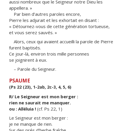
aussi nombreux que le Seigneur notre Dieu les
appellera. »
Par bien d’autres paroles encore,
Pierre les adjurait et les exhortait en disant :
« Détournez-vous de cette génération tortueuse,
et vous serez sauvés. »
Alors, ceux qui avaient accueilli la parole de Pierre
furent baptisés.
Ce jour-là, environ trois mille personnes
se joignirent à eux.
– Parole du Seigneur.
PSAUME
(Ps 22 (23), 1-2ab, 2c-3, 4, 5, 6)
R/ Le Seigneur est mon berger :
rien ne saurait me manquer.
ou : Alléluia !
(cf. Ps 22, 1)
Le Seigneur est mon berger :
je ne manque de rien.
Sur des prés d’herbe fraîche,