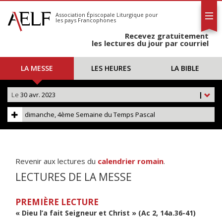
L'AELF
S'abonner
Association Épiscopale Liturgique
pour
les pays Francophones
Calendrier
Recevez gratuitement
Contact
les lectures du jour par courriel
LA MESSE
LES HEURES
LA BIBLE
Le
30 avr. 2023
|
dimanche, 4ème Semaine du Temps Pascal
Revenir aux lectures du
calendrier romain
.
LECTURES DE LA MESSE
PREMIÈRE LECTURE
« Dieu l’a fait Seigneur et Christ » (Ac 2, 14a.36-41)