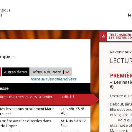
urgique
le
es
TÉLÉCHARGER
LES TEXTES (.
Revenir aux
rique —
LECTUR
Autres dates
Afrique du Nord
|
PREMIÈR
Note sur les calendriers
« Les nati
6)
esse
Lecture du l
ations marcheront vers ta lumière
Is 60, 1-6
Debout, Jéru
tes les nations proclament Marie
Lc 1, 46b-47, 48-
Elle est venu
49,...
reuse !
et la gloire 
Voici que l
 prière avec les disciples dans
Ac 1, 4a.5.8-9.12-
et la nuée o
13...
 de l’Esprit
Mais sur toi