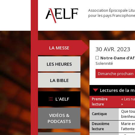
Association Épiscopale Lit
pour les pays Francophon
LA MESSE
30 AVR. 2023
Notre-Dame d'Af
Solennité
LES HEURES
Dimanche prochain
LA BIBLE
Lectures de la m
L'AELF
Première
« Les n
lecture
»
Que tou
Cantique
VIDÉOS &
bienheu
PODCASTS
Deuxième
Marie en
lecture
l’attente