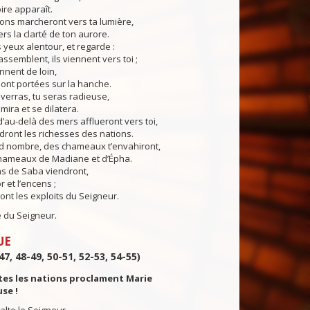
oire apparaît.
s marcheront vers ta lumière,
vers la clarté de ton aurore.
ux alentour, et regarde :
rassemblent, ils viennent vers toi ;
ennent de loin,
 sont portées sur la hanche.
rras, tu seras radieuse,
mira et se dilatera.
d’au-delà des mers afflueront vers toi,
ndront les richesses des nations.
ombre, des chameaux t’envahiront,
hameaux de Madiane et d’Épha.
ns de Saba viendront,
r et l’encens ;
ont les exploits du Seigneur.
u Seigneur.
UE
47, 48-49, 50-51, 52-53, 54-55)
tes les nations proclament Marie
se !