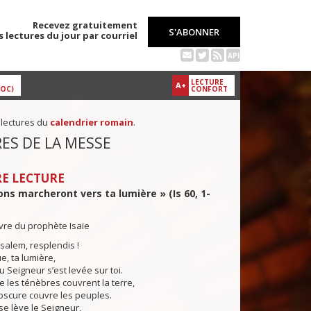
Recevez gratuitement
S'ABONNER
s lectures du jour par courriel
API
LECTURE
A+
DOC)
CONFORT
 lectures du
calendrier romain
.
ES DE LA MESSE
E LECTURE
ons marcheront vers ta lumière » (Is 60, 1-
ivre du prophète Isaïe
salem, resplendis !
e, ta lumière,
du Seigneur s’est levée sur toi.
es ténèbres couvrent la terre,
bscure couvre les peuples.
 se lève le Seigneur,