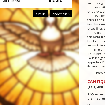
 voici ton fils »
Jn 19, 25-27
sur toi sa gl
Les nation
et les rois, 
veille
lendemain
Lève les ye
tous, ils se 
tes fils revi
et tes filles
Alors tu ve
ton cœur fré
Les trésors 
vers toi vie
En grand n
de jeunes c
Tous les ge
apportant l’o
ils annoncer
– Parole d
CANTIQ
(Lc 1, 46b-
R/ Que tou
bienheureu