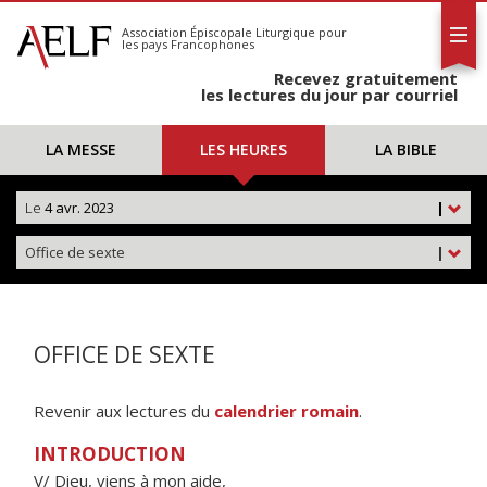
L'AELF
S'abonner
Association Épiscopale Liturgique
pour
les pays Francophones
Calendrier
Recevez gratuitement
Contact
les lectures du jour par courriel
LA MESSE
LES HEURES
LA BIBLE
Le
4 avr. 2023
|
Office de sexte
|
OFFICE DE SEXTE
Revenir aux lectures du
calendrier romain
.
INTRODUCTION
V/ Dieu, viens à mon aide,