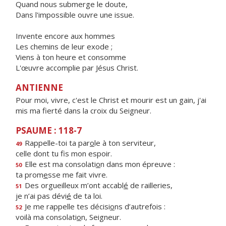
Quand nous submerge le doute,
Dans l'impossible ouvre une issue.
Invente encore aux hommes
Les chemins de leur exode ;
Viens à ton heure et consomme
L'œuvre accomplie par Jésus Christ.
ANTIENNE
Pour moi, vivre, c'est le Christ et mourir est un gain, j'ai
mis ma fierté dans la croix du Seigneur.
PSAUME : 118-7
Rappelle-toi ta par
o
le à ton serviteur,
49
celle dont tu f
s mon espoir.
Elle est ma consolati
o
n dans mon épreuve :
50
ta prom
e
sse me fait vivre.
Des orgueilleux m’ont accabl
é
de railleries,
51
je n’ai pas dévi
é
de ta loi.
Je me rappelle tes décisi
o
ns d’autrefois :
52
voilà ma consolati
o
n, Seigneur.