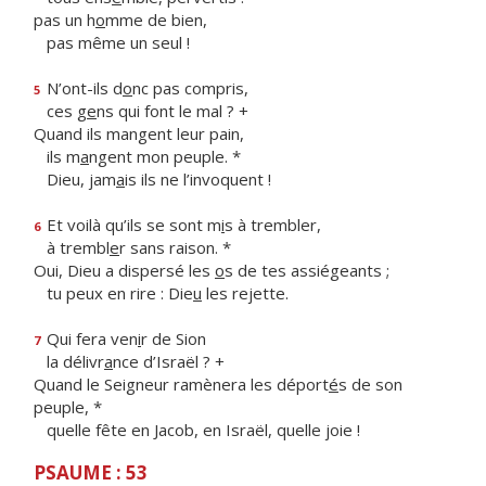
pas un h
o
mme de bien,
pas même un seul !
N’ont-ils d
o
nc pas compris,
5
ces g
e
ns qui font le mal ? +
Quand ils mangent leur pain,
ils m
a
ngent mon peuple. *
Dieu, jam
a
is ils ne l’invoquent !
Et voilà qu’ils se sont m
i
s à trembler,
6
à trembl
e
r sans raison. *
Oui, Dieu a dispersé les
o
s de tes assiégeants ;
tu peux en rire : Die
u
les rejette.
Qui fera ven
i
r de Sion
7
la délivr
a
nce d’Israël ? +
Quand le Seigneur ramènera les déport
é
s de son
peuple, *
quelle fête en Jacob, en Israël, quelle joie !
PSAUME : 53