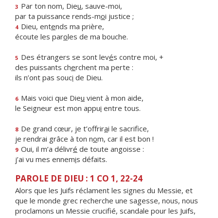
Par ton nom, Die
u
, sauve-moi,
3
par ta puissance rends-m
o
i justice ;
Dieu, ent
e
nds ma prière,
4
écoute les par
o
les de ma bouche.
Des étrangers se sont lev
é
s contre moi, +
5
des puissants ch
e
rchent ma perte :
ils n’ont pas souc
i
de Dieu.
Mais voici que Die
u
vient à mon aide,
6
le Seigneur est mon appu
i
entre tous.
De grand cœur, je t’offrir
a
i le sacrifice,
8
je rendrai grâce à ton n
o
m, car il est bon !
Oui, il m’a délivr
é
de toute angoisse :
9
j’ai vu mes ennem
i
s défaits.
PAROLE DE DIEU : 1 CO 1, 22-24
Alors que les Juifs réclament les signes du Messie, et
que le monde grec recherche une sagesse, nous, nous
proclamons un Messie crucifié, scandale pour les Juifs,