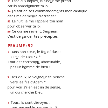
Face aux impies, la fure
u
r me prend,
53
car ils aband
o
nnent ta loi.
J’ai fait de tes commandem
e
nts mon cantique
54
dans ma deme
u
re d’étranger.
La nuit, je me rapp
e
lle ton nom
55
pour observ
e
r ta loi.
Ce qui me revi
e
nt, Seigneur,
56
c’est de gard
e
r tes préceptes.
PSAUME : 52
Dans son cœur, le fo
u
déclare :
2
« P
a
s de Dieu ! » *
Tout est corromp
u
, abominable,
pas un h
o
mme de bien !
Des cieux, le Seigne
u
r se penche
3
v
e
rs les fils d’Adam *
pour voir s’il en est
u
n de sensé,
u
n qui cherche Dieu.
Tous, ils s
o
nt dévoyés ;
4
tous ens
e
mble, pervertis : *