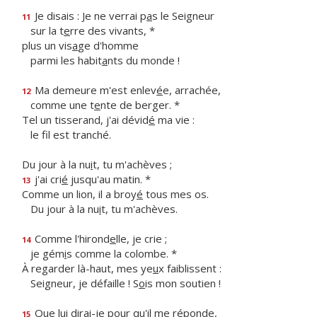
Je disais : Je ne verrai p
a
s le Seigneur
11
sur la t
e
rre des vivants, *
plus un vis
a
ge d'homme
parmi les habit
a
nts du monde !
Ma demeure m'est enlev
é
e, arrachée,
12
comme une t
e
nte de berger. *
Tel un tisserand, j'ai dévid
é
ma vie :
le f
l est tranché.
Du jour à la nu
i
t, tu m'achèves ;
j'ai cri
é
jusqu'au matin. *
13
Comme un lion, il a broy
é
tous mes os.
Du jour à la nu
i
t, tu m'achèves.
Comme l'hirond
e
lle, je crie ;
14
je gém
i
s comme la colombe. *
À regarder là-haut, mes ye
u
x faiblissent :
Seigneur, je défaille ! S
o
is mon soutien !
Que lui dirai-je po
u
r qu'il me réponde,
15