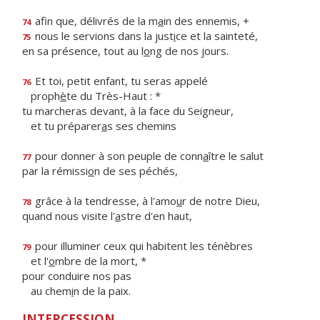
afin que, délivrés de la m
a
in des ennemis, +
74
nous le servions dans la just
i
ce et la sainteté,
75
en sa présence, tout au l
o
ng de nos jours.
Et toi, petit enfant, tu seras appelé
76
proph
è
te du Très-Haut : *
tu marcheras devant, à la face du Seigneur,
et tu préparer
a
s ses chemins
pour donner à son peuple de conn
a
ître le salut
77
par la rémissi
o
n de ses péchés,
grâce à la tendresse, à l'amo
u
r de notre Dieu,
78
quand nous visite l'
a
stre d'en haut,
pour illuminer ceux qui habitent les ténèbres
79
et l'
o
mbre de la mort, *
pour conduire nos pas
au chem
i
n de la paix.
INTERCESSION