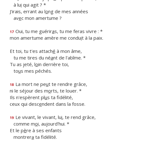
à lu
i
qui agit ? *
J'irais, errant au l
o
ng de mes années
av
e
c mon amertume ?
Oui, tu me guérir
a
s, tu me feras vivre : *
17
mon amertume amère me condu
i
t à la paix.
Et toi, tu t'es attach
é
à mon âme,
tu me tires du né
a
nt de l'abîme. *
Tu as jeté, l
o
in derrière toi,
to
u
s mes péchés.
La mort ne pe
u
t te rendre grâce,
18
ni le séjour des m
o
rts, te louer. *
Ils n'espèrent pl
u
s ta fidélité,
ceux qui desc
e
ndent dans la fosse.
Le vivant, le vivant, lu
i
, te rend grâce,
19
comme m
o
i, aujourd'hui. *
Et le p
è
re à ses enfants
montrer
a
ta fidélité.