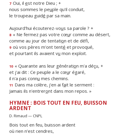
Oui, il
e
st notre Dieu ; +
7
nous sommes le pe
u
ple qu'il conduit,
le troupeau guid
é
par sa main.
Aujourd'hui écouterez-vo
u
s sa parole ? +
« Ne fermez pas votre cœ
u
r comme au désert,
8
comme au jour de tentati
o
n et de défi,
où vos pères m'ont tent
é
et provoqué,
9
et pourtant ils avaient v
u
mon exploit.
« Quarante ans leur générati
o
n m'a déçu, +
10
et j'ai dit : Ce peuple a le cœ
u
r égaré,
il n'a pas conn
u
mes chemins.
Dans ma colère, j'en ai f
a
it le serment :
11
Jamais ils n'entrer
o
nt dans mon repos. »
HYMNE : BOIS TOUT EN FEU, BUISSON
ARDENT
D. Rimaud — CNPL
Bois tout en feu, buisson ardent
où rien n’est cendres,