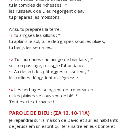
tu la c
o
mbles de richesses ; *
les ruisseaux de Die
u
regorgent d’eau :
tu prép
a
res les moissons.
Ainsi, tu prép
a
res la terre,
tu arr
o
ses les sillons ; *
11
tu aplanis le sol, tu le détr
e
mpes sous les pluies,
tu bén
i
s les semailles.
Tu couronnes une ann
é
e de bienfaits ; *
12
sur ton passage, ruiss
e
lle l’abondance.
Au désert, les pâtur
a
ges ruissellent, *
13
les collines déb
o
rdent d’allégresse.
Les herbages se p
a
rent de troupeaux +
14
et les plaines se co
u
vrent de blé. *
Tout ex
u
lte et chante !
PAROLE DE DIEU : (ZA 12, 10-11A)
Je répandrai sur la maison de David et sur les habitants
de Jérusalem un esprit qui fera naître en eux bonté et