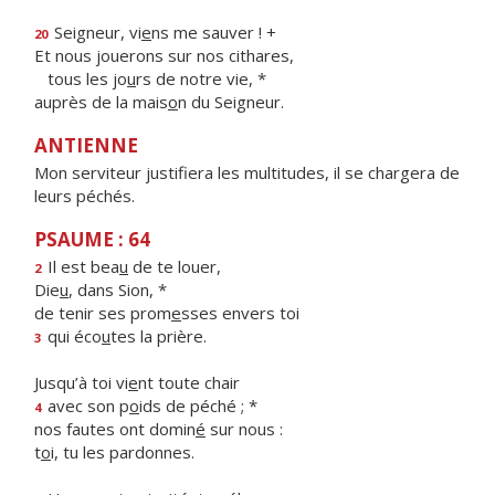
Seigneur, vi
e
ns me sauver ! +
20
Et nous jouerons sur nos cithares,
tous les jo
u
rs de notre vie, *
auprès de la mais
o
n du Seigneur.
ANTIENNE
Mon serviteur justifiera les multitudes, il se chargera de
leurs péchés.
PSAUME : 64
Il est bea
u
de te louer,
2
Die
u
, dans Sion, *
de tenir ses prom
e
sses envers toi
qui éco
u
tes la prière.
3
Jusqu’à toi vi
e
nt toute chair
avec son p
o
ids de péché ; *
4
nos fautes ont domin
é
sur nous :
t
o
i, tu les pardonnes.