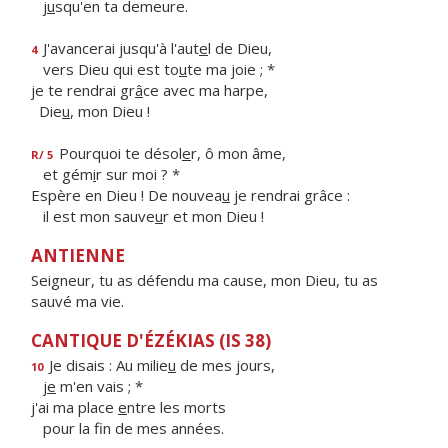
j
u
squ'en ta demeure.
J'avancerai jusqu'à l'aut
e
l de Dieu,
4
vers Dieu qui est to
u
te ma joie ; *
je te rendrai gr
â
ce avec ma harpe,
Die
u
, mon Dieu !
Pourquoi te désol
e
r, ô mon âme,
R/ 5
et gém
i
r sur moi ? *
Espère en Dieu ! De nouvea
u
je rendrai grâce :
il est mon sauve
u
r et mon Dieu !
ANTIENNE
Seigneur, tu as défendu ma cause, mon Dieu, tu as
sauvé ma vie.
CANTIQUE D'ÉZÉKIAS (IS 38)
Je disais : Au milie
u
de mes jours,
10
j
e
m'en vais ; *
j'ai ma place
e
ntre les morts
pour la f
n de mes années.