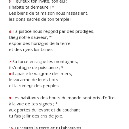
Heureux ton invit
é
, ton élu :
5
il hab
i
te ta demeure ! *
Les biens de ta mais
o
n nous rassasient,
les dons sacr
é
s de ton temple !
Ta justice nous rép
o
nd par des prodiges,
6
Die
u
notre sauveur, *
espoir des horiz
o
ns de la terre
et des r
i
ves lointaines.
Sa force enrac
i
ne les montagnes,
7
il s’ento
u
re de puissance ; *
il apaise le vac
a
rme des mers,
8
le vacarme de leurs flots
et la rume
u
r des peuples.
Les habitants des bouts du m
o
nde sont pris d’effroi
9
à la v
u
e de tes signes ; *
aux portes du lev
a
nt et du couchant
tu fais jaill
i
r des cris de joie.
Tu visites la t
e
rre et tu l’abreuves,
10