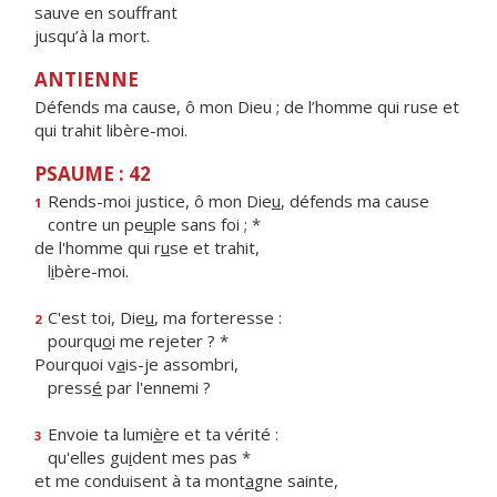
sauve en souffrant
jusqu’à la mort.
ANTIENNE
Défends ma cause, ô mon Dieu ; de l’homme qui ruse et
qui trahit libère-moi.
PSAUME : 42
Rends-moi justice, ô mon Die
u
, défends ma cause
1
contre un pe
u
ple sans foi ; *
de l'homme qui r
u
se et trahit,
l
i
bère-moi.
C'est toi, Die
u
, ma forteresse :
2
pourqu
o
i me rejeter ? *
Pourquoi v
a
is-je assombri,
press
é
par l'ennemi ?
Envoie ta lumi
è
re et ta vérité :
3
qu'elles gu
i
dent mes pas *
et me conduisent à ta mont
a
gne sainte,