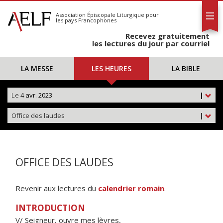
L'AELF
S'abonner
Association Épiscopale Liturgique
pour
les pays Francophones
Calendrier
Recevez gratuitement
Contact
les lectures du jour par courriel
LA MESSE
LES HEURES
LA BIBLE
Le
4 avr. 2023
|
Office des laudes
|
OFFICE DES LAUDES
Revenir aux lectures du
calendrier romain
.
INTRODUCTION
V/ Seigneur, ouvre mes lèvres,