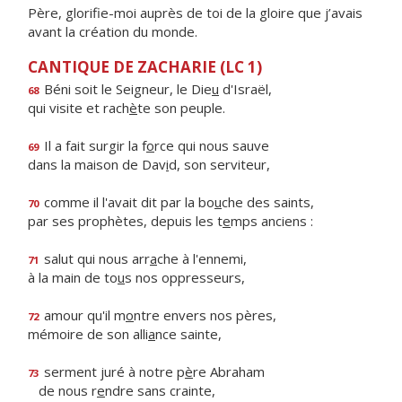
Père, glorifie-moi auprès de toi de la gloire que j’avais
avant la création du monde.
CANTIQUE DE ZACHARIE (LC 1)
Béni soit le Seigneur, le Die
u
d'Israël,
68
qui visite et rach
è
te son peuple.
Il a fait surgir la f
o
rce qui nous sauve
69
dans la maison de Dav
i
d, son serviteur,
comme il l'avait dit par la bo
u
che des saints,
70
par ses prophètes, depuis les t
e
mps anciens :
salut qui nous arr
a
che à l'ennemi,
71
à la main de to
u
s nos oppresseurs,
amour qu'il m
o
ntre envers nos pères,
72
mémoire de son alli
a
nce sainte,
serment juré à notre p
è
re Abraham
73
de nous r
e
ndre sans crainte,