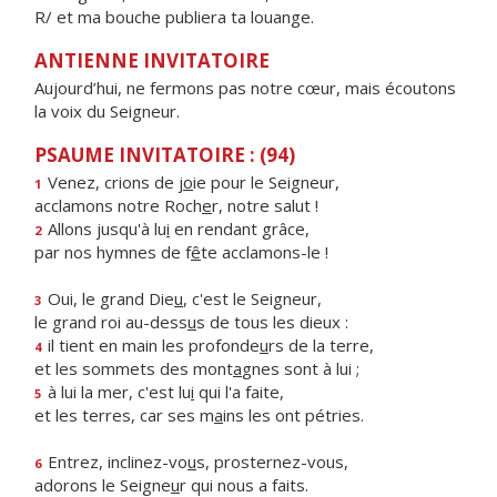
R/ et ma bouche publiera ta louange.
ANTIENNE INVITATOIRE
Aujourd’hui, ne fermons pas notre cœur, mais écoutons
la voix du Seigneur.
PSAUME INVITATOIRE : (94)
Venez, crions de j
o
ie pour le Seigneur,
1
acclamons notre Roch
e
r, notre salut !
Allons jusqu'à lu
i
en rendant grâce,
2
par nos hymnes de f
ê
te acclamons-le !
Oui, le grand Die
u
, c'est le Seigneur,
3
le grand roi au-dess
u
s de tous les dieux :
il tient en main les profonde
u
rs de la terre,
4
et les sommets des mont
a
gnes sont à lui ;
à lui la mer, c'est lu
i
qui l'a faite,
5
et les terres, car ses m
a
ins les ont pétries.
Entrez, inclinez-vo
u
s, prosternez-vous,
6
adorons le Seigne
u
r qui nous a faits.