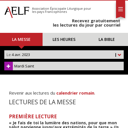
L'AELF
S'abonner
Association Épiscopale Liturgique
pour
les pays Francophones
Calendrier
Recevez gratuitement
Contact
les lectures du jour par courriel
LA MESSE
LES HEURES
LA BIBLE
Le
4 avr. 2023
|
Mardi Saint
Revenir aux lectures du
calendrier romain
.
LECTURES DE LA MESSE
PREMIÈRE LECTURE
« Je fais de toi la lumière des nations, pour que mon
salut parvienne jusqu’aux extrémités de la terre » (Is