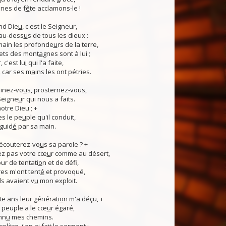
nes de f
ê
te acclamons-le !
nd Die
u
, c'est le Seigneur,
 au-dess
u
s de tous les dieux :
 main les profonde
u
rs de la terre,
ets des mont
a
gnes sont à lui ;
, c'est lu
i
qui l'a faite,
, car ses m
a
ins les ont pétries.
linez-vo
u
s, prosternez-vous,
Seigne
u
r qui nous a faits.
notre Dieu ; +
s le pe
u
ple qu'il conduit,
guid
é
par sa main.
 écouterez-vo
u
s sa parole ? +
z pas votre cœ
u
r comme au désert,
r de tentati
o
n et de défi,
es m'ont tent
é
et provoqué,
ls avaient v
u
mon exploit.
e ans leur générati
o
n m'a déçu, +
 Ce peuple a le cœ
u
r égaré,
nn
u
mes chemins.