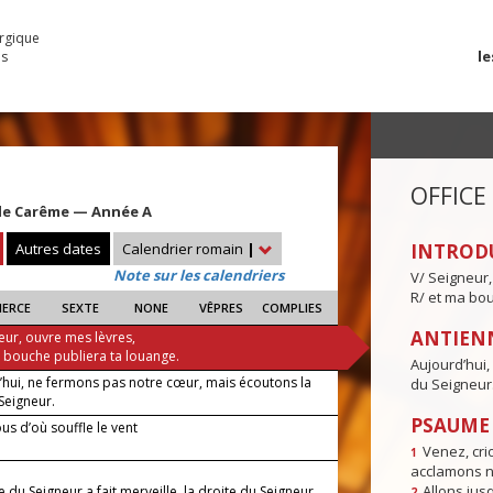
urgique
le
es
OFFICE
e Carême — Année A
Autres dates
Calendrier romain
|
INTROD
Note sur les calendriers
V/ Seigneur,
R/ et ma bou
IERCE
SEXTE
NONE
VÊPRES
COMPLIES
ANTIENN
eur, ouvre mes lèvres,
a bouche publiera ta louange.
Aujourd’hui,
’hui, ne fermons pas notre cœur, mais écoutons la
du Seigneur
Seigneur.
PSAUME I
us d’où souffle le vent
Venez, crio
1
acclamons n
Allons jusq
e du Seigneur a fait merveille, la droite du Seigneur
2