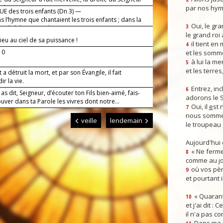
vé.
par nos hym
E des trois enfants (Dn 3) —
 l’hymne que chantaient les trois enfants ; dans la
Oui, le gra
3
e, ils bénissaient le Seigneur.
le grand roi
eu au ciel de sa puissance !
il tient en
4
10
et les somm
à lui la mer
5
et les terres
t a détruit la mort, et par son Évangile, il fait
ir la vie.
Entrez, inc
6
as dit, Seigneur, d’écouter ton Fils bien-aimé, fais-
adorons le 
uver dans ta Parole les vivres dont notre...
Oui, il
e
st 
7
nous somme
veille
lendemain
le troupeau 
Aujourd'hui
« Ne ferme
8
comme au jou
où vos pèr
9
et pourtant i
« Quarant
10
et j'ai dit :
il n'a pas co