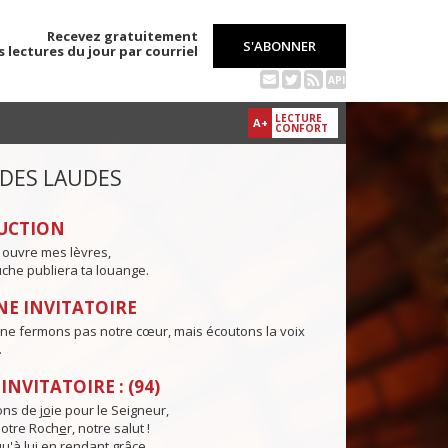
Recevez gratuitement
S'ABONNER
s lectures du jour par courriel
API
LECTURE
A+
CONFORT
 DES LAUDES
UCTION
 ouvre mes lèvres,
che publiera ta louange.
E INVITATOIRE
 ne fermons pas notre cœur, mais écoutons la voix
.
NVITATOIRE : (94)
ns de j
o
ie pour le Seigneur,
otre Roch
e
r, notre salut !
u'à lu
i
en rendant grâce,