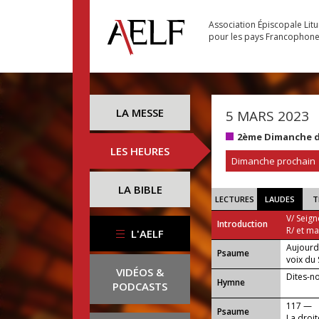
Association Épiscopale Lit
pour les pays Francophon
LA MESSE
5 MARS 2023
2ème Dimanche d
LES HEURES
Dimanche prochain
LA BIBLE
LECTURES
LAUDES
T
V/ Seign
Introduction
R/ et m
L'AELF
Aujourd
Psaume
voix du 
VIDÉOS &
Dites-no
Hymne
PODCASTS
117 —
Psaume
La droit