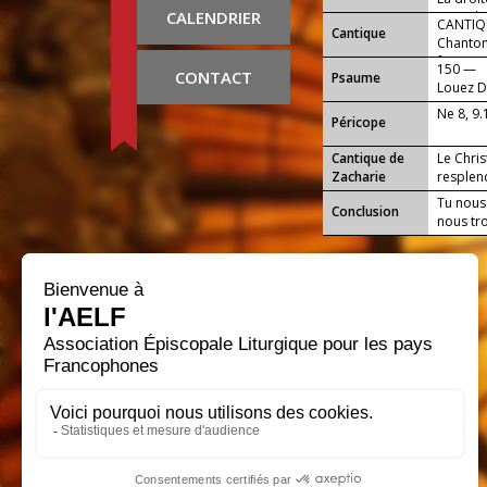
CALENDRIER
m’a rele
CANTIQU
Cantique
Chantons
fournais
150 —
CONTACT
Psaume
Louez Di
Ne 8, 9.
Péricope
Cantique de
Le Chris
Zacharie
resplend
Tu nous 
Conclusion
nous tro