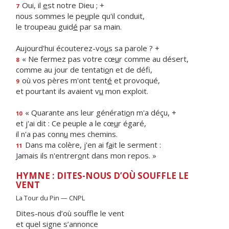
Oui, il
e
st notre Dieu ; +
7
nous sommes le pe
u
ple qu'il conduit,
le troupeau guid
é
par sa main.
Aujourd'hui écouterez-vo
u
s sa parole ? +
« Ne fermez pas votre cœ
u
r comme au désert,
8
comme au jour de tentati
o
n et de défi,
où vos pères m'ont tent
é
et provoqué,
9
et pourtant ils avaient v
u
mon exploit.
« Quarante ans leur générati
o
n m'a déçu, +
10
et j'ai dit : Ce peuple a le cœ
u
r égaré,
il n'a pas conn
u
mes chemins.
Dans ma colère, j'en ai f
a
it le serment :
11
Jamais ils n'entrer
o
nt dans mon repos. »
HYMNE : DITES-NOUS D’OÙ SOUFFLE LE
VENT
La Tour du Pin — CNPL
Dites-nous d’où souffle le vent
et quel signe s’annonce