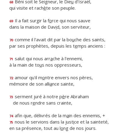
Béni soit le Seigneur, le Die
u
d'Israël,
68
qui visite et rach
è
te son peuple.
Il a fait surgir la f
o
rce qui nous sauve
69
dans la maison de Dav
i
d, son serviteur,
comme il l'avait dit par la bo
u
che des saints,
70
par ses prophètes, depuis les t
e
mps anciens :
salut qui nous arr
a
che à l'ennemi,
71
à la main de to
u
s nos oppresseurs,
amour qu'il m
o
ntre envers nos pères,
72
mémoire de son alli
a
nce sainte,
serment juré à notre p
è
re Abraham
73
de nous r
e
ndre sans crainte,
afin que, délivrés de la m
a
in des ennemis, +
74
nous le servions dans la just
i
ce et la sainteté,
75
en sa présence, tout au l
o
ng de nos jours.