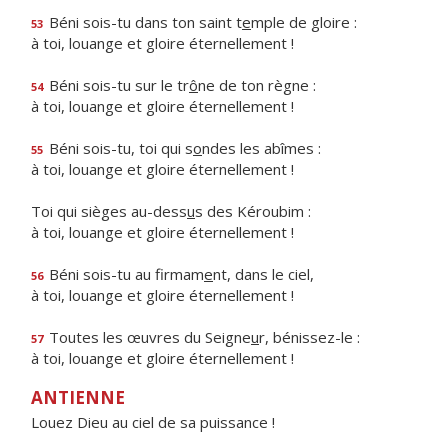
Béni sois-tu dans ton saint t
e
mple de gloire :
53
à toi, louange et gloire éternellement !
Béni sois-tu sur le tr
ô
ne de ton règne :
54
à toi, louange et gloire éternellement !
Béni sois-tu, toi qui s
o
ndes les abîmes :
55
à toi, louange et gloire éternellement !
Toi qui sièges au-dess
u
s des Kéroubim :
à toi, louange et gloire éternellement !
Béni sois-tu au firmam
e
nt, dans le ciel,
56
à toi, louange et gloire éternellement !
Toutes les œuvres du Seigne
u
r, bénissez-le :
57
à toi, louange et gloire éternellement !
ANTIENNE
Louez Dieu au ciel de sa puissance !