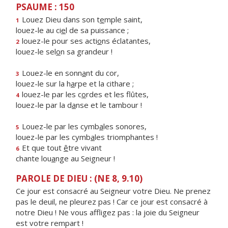
PSAUME : 150
Louez Dieu dans son t
e
mple saint,
1
louez-le au ci
e
l de sa puissance ;
louez-le pour ses acti
o
ns éclatantes,
2
louez-le sel
o
n sa grandeur !
Louez-le en sonn
a
nt du cor,
3
louez-le sur la h
a
rpe et la cithare ;
louez-le par les c
o
rdes et les flûtes,
4
louez-le par la d
a
nse et le tambour !
Louez-le par les cymb
a
les sonores,
5
louez-le par les cymb
a
les triomphantes !
Et que tout
ê
tre vivant
6
chante lou
a
nge au Seigneur !
PAROLE DE DIEU : (NE 8, 9.10)
Ce jour est consacré au Seigneur votre Dieu. Ne prenez
pas le deuil, ne pleurez pas ! Car ce jour est consacré à
notre Dieu ! Ne vous affligez pas : la joie du Seigneur
est votre rempart !