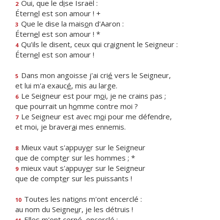
Oui, que le d
i
se Israël :
2
Étern
e
l est son amour ! +
Que le dise la mais
o
n d'Aaron :
3
Étern
e
l est son amour ! *
Qu'ils le disent, ceux qui cr
a
ignent le Seigneur :
4
Étern
e
l est son amour !
Dans mon angoisse j'ai cri
é
vers le Seigneur,
5
et lui m'a exauc
é
, mis au large.
Le Seigneur est pour m
o
i, je ne crains pas ;
6
que pourrait un h
o
mme contre moi ?
Le Seigneur est avec m
o
i pour me défendre,
7
et moi, je braver
a
i mes ennemis.
Mieux vaut s'appuy
e
r sur le Seigneur
8
que de compt
e
r sur les hommes ; *
mieux vaut s'appuy
e
r sur le Seigneur
9
que de compt
e
r sur les puissants !
Toutes les nati
o
ns m'ont encerclé :
10
au nom du Seigne
u
r, je les détruis !
Elles m'ont cern
é
, encerclé :