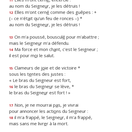
11
au nom du Seigne
u
r, je les détruis !
Elles m'ont cern
é
comme des guêpes : +
12
(– ce n'ét
a
it qu'un feu de ronces –) *
au nom du Seigne
u
r, je les détruis !
On m'a poussé, bouscul
é
pour m'abattre ;
13
mais le Seigne
u
r m'a défendu.
Ma force et mon ch
a
nt, c'est le Seigneur ;
14
il est pour m
o
i le salut.
Clameurs de j
o
ie et de victoire *
15
sous les t
e
ntes des justes :
« Le bras du Seigneur est fort,
le bras du Seigne
u
r se lève, *
16
le bras du Seigne
u
r est fort ! »
Non, je ne mourrai p
a
s, je vivrai
17
pour annoncer les acti
o
ns du Seigneur :
il m'a frappé, le Seigne
u
r, il m'a frappé,
18
mais sans me livr
e
r à la mort.