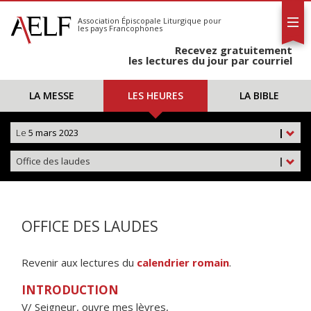
L'AELF
S'abonner
Association Épiscopale Liturgique
pour
les pays Francophones
Calendrier
Recevez gratuitement
Contact
les lectures du jour par courriel
LA MESSE
LES HEURES
LA BIBLE
Le
5 mars 2023
|
Office des laudes
|
OFFICE DES LAUDES
Revenir aux lectures du
calendrier romain
.
INTRODUCTION
V/ Seigneur, ouvre mes lèvres,