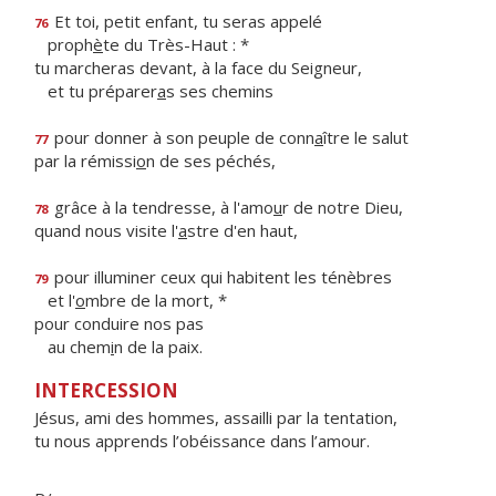
Et toi, petit enfant, tu seras appelé
76
proph
è
te du Très-Haut : *
tu marcheras devant, à la face du Seigneur,
et tu préparer
a
s ses chemins
pour donner à son peuple de conn
a
ître le salut
77
par la rémissi
o
n de ses péchés,
grâce à la tendresse, à l'amo
u
r de notre Dieu,
78
quand nous visite l'
a
stre d'en haut,
pour illuminer ceux qui habitent les ténèbres
79
et l'
o
mbre de la mort, *
pour conduire nos pas
au chem
i
n de la paix.
INTERCESSION
Jésus, ami des hommes, assailli par la tentation,
tu nous apprends l’obéissance dans l’amour.