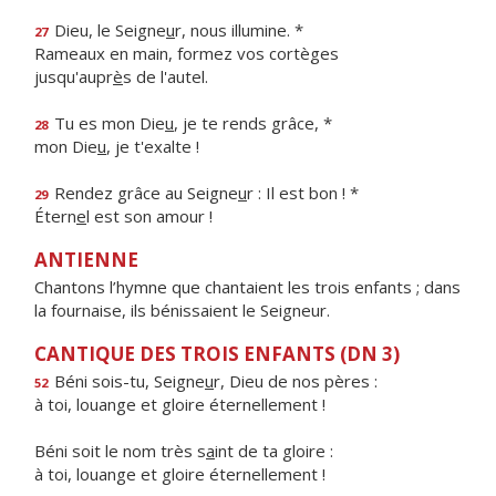
Dieu, le Seigne
u
r, nous illumine. *
27
Rameaux en main, formez vos cortèges
jusqu'aupr
è
s de l'autel.
Tu es mon Die
u
, je te rends grâce, *
28
mon Die
u
, je t'exalte !
Rendez grâce au Seigne
u
r : Il est bon ! *
29
Étern
e
l est son amour !
ANTIENNE
Chantons l’hymne que chantaient les trois enfants ; dans
la fournaise, ils bénissaient le Seigneur.
CANTIQUE DES TROIS ENFANTS (DN 3)
Béni sois-tu, Seigne
u
r, Dieu de nos pères :
52
à toi, louange et gloire éternellement !
Béni soit le nom très s
a
int de ta gloire :
à toi, louange et gloire éternellement !