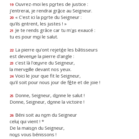
Ouvrez-moi les p
o
rtes de justice :
19
j'entrerai, je rendrai gr
â
ce au Seigneur.
« C'est ici la p
o
rte du Seigneur :
20
qu'ils
e
ntrent, les justes ! »
Je te rends grâce car tu m'
a
s exaucé :
21
tu es pour m
o
i le salut.
La pierre qu'ont rejet
é
e les bâtisseurs
22
est deven
u
e la pierre d'angle :
c'est là l'œ
u
vre du Seigneur,
23
la merv
e
ille devant nos yeux.
Voici le jour que f
t le Seigneur,
24
qu'il soit pour nous jour de f
ê
te et de joie !
Donne, Seigneur, d
o
nne le salut !
25
Donne, Seigneur, d
o
nne la victoire !
Béni soit au n
o
m du Seigneur
26
celu
i
qui vient ! *
De la mais
o
n du Seigneur,
no
u
s vous bénissons !