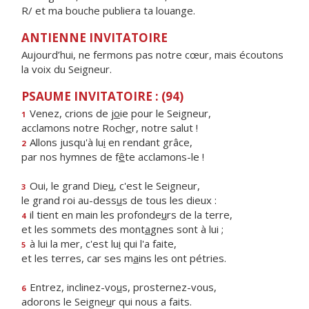
R/ et ma bouche publiera ta louange.
ANTIENNE INVITATOIRE
Aujourd’hui, ne fermons pas notre cœur, mais écoutons
la voix du Seigneur.
PSAUME INVITATOIRE : (94)
Venez, crions de j
o
ie pour le Seigneur,
1
acclamons notre Roch
e
r, notre salut !
Allons jusqu'à lu
i
en rendant grâce,
2
par nos hymnes de f
ê
te acclamons-le !
Oui, le grand Die
u
, c'est le Seigneur,
3
le grand roi au-dess
u
s de tous les dieux :
il tient en main les profonde
u
rs de la terre,
4
et les sommets des mont
a
gnes sont à lui ;
à lui la mer, c'est lu
i
qui l'a faite,
5
et les terres, car ses m
a
ins les ont pétries.
Entrez, inclinez-vo
u
s, prosternez-vous,
6
adorons le Seigne
u
r qui nous a faits.