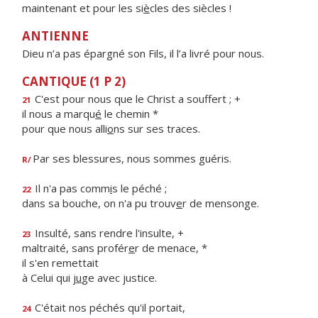
maintenant et pour les si
è
cles des siècles !
ANTIENNE
Dieu n’a pas épargné son Fils, il l’a livré pour nous.
CANTIQUE (1 P 2)
C'est pour nous que le Christ a souffert ; +
21
il nous a marqu
é
le chemin *
pour que nous alli
o
ns sur ses traces.
Par ses blessures, nous sommes guéris.
R/
Il n'a pas comm
i
s le péché ;
22
dans sa bouche, on n'a pu trouv
e
r de mensonge.
Insulté, sans rendre l'insulte, +
23
maltraité, sans profér
e
r de menace, *
il s'en remettait
à Celui qui j
u
ge avec justice.
C'était nos péchés qu'il portait,
24