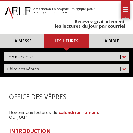
L'AELF
S'abonner
Association Épiscopale Liturgique
pour
les pays Francophones
Calendrier
Recevez gratuitement
Contact
les lectures du jour par courriel
LA MESSE
LES HEURES
LA BIBLE
Le
5 mars 2023
|
Office des vêpres
|
OFFICE DES VÊPRES
Revenir aux lectures du
calendrier romain
.
du jour
INTRODUCTION