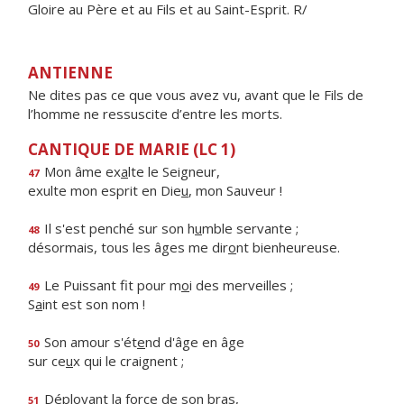
Gloire au Père et au Fils et au Saint-Esprit. R/
ANTIENNE
Ne dites pas ce que vous avez vu, avant que le Fils de
l’homme ne ressuscite d’entre les morts.
CANTIQUE DE MARIE (LC 1)
Mon âme ex
a
lte le Seigneur,
47
exulte mon esprit en Die
u
, mon Sauveur !
Il s'est penché sur son h
u
mble servante ;
48
désormais, tous les âges me dir
o
nt bienheureuse.
Le Puissant fit pour m
o
i des merveilles ;
49
S
a
int est son nom !
Son amour s'ét
e
nd d'âge en âge
50
sur ce
u
x qui le craignent ;
Déployant la f
o
rce de son bras,
51