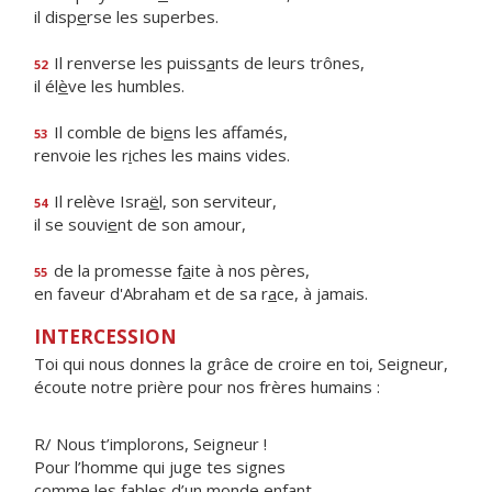
il disp
e
rse les superbes.
Il renverse les puiss
a
nts de leurs trônes,
52
il él
è
ve les humbles.
Il comble de bi
e
ns les affamés,
53
renvoie les r
i
ches les mains vides.
Il relève Isra
ë
l, son serviteur,
54
il se souvi
e
nt de son amour,
de la promesse f
a
ite à nos pères,
55
en faveur d'Abraham et de sa r
a
ce, à jamais.
INTERCESSION
Toi qui nous donnes la grâce de croire en toi, Sei­gneur,
écoute notre prière pour nos frères humains :
R/ Nous t’implorons, Seigneur !
Pour l’homme qui juge tes signes
comme les fables d’un monde enfant,