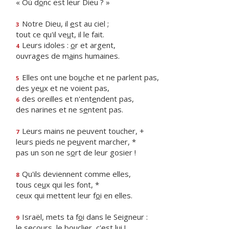
« Où d
o
nc est leur Dieu ? »
Notre Dieu, il
e
st au ciel ;
3
tout ce qu'il ve
u
t, il le fait.
Leurs idoles :
o
r et argent,
4
ouvrages de m
a
ins humaines.
Elles ont une bo
u
che et ne parlent pas,
5
des ye
u
x et ne voient pas,
des oreilles et n'ent
e
ndent pas,
6
des narines et ne s
e
ntent pas.
Leurs mains ne peuvent toucher, +
7
leurs pieds ne pe
u
vent marcher, *
pas un son ne s
o
rt de leur gosier !
Qu'ils deviennent comme elles,
8
tous ce
u
x qui les font, *
ceux qui mettent leur f
o
i en elles.
Israël, mets ta f
o
i dans le Seigneur :
9
le secours, le boucli
e
r, c'est lui !