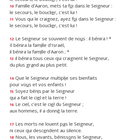
Famille d'Aaron, mets ta f
o
i dans le Seigneur :
10
le secours, le boucli
e
r, c'est lui !
Vous qui le craignez, ayez f
o
i dans le Seigneur :
11
le secours, le boucli
e
r, c'est lui !
Le Seigneur se souvient de no
u
s : il bénira ! *
12
Il bénira la fam
i
lle d'Israël,
il bénira la fam
i
lle d'Aaron ; *
il bénira tous ceux qui craignent le Seigneur,
13
du plus gr
a
nd au plus petit.
Que le Seigneur multipl
i
e ses bienfaits
14
pour vo
u
s et vos enfants !
Soyez bén
i
s par le Seigneur
15
qui a fait le ci
e
l et la terre !
Le ciel, c'est le ci
e
l du Seigneur ;
16
aux hommes, il a donn
é
la terre.
Les morts ne louent p
a
s le Seigneur,
17
ni ceux qui desc
e
ndent au silence.
Nous, les vivants, béniss
o
ns le Seigneur,
18