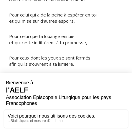
Pour celui qui a de la peine à espérer en toi
et qui mise sur d’autres espoirs,
Pour celui que ta louange ennuie
et qui reste indifférent à ta promesse,
Pour ceux dont les yeux se sont fermés,
afin qu’ils s’ouvrent à ta lumière,
NOTRE PÈRE
ORAISON
Tu nous as dit, Seigneur, d’écouter ton Fils bien-­aimé ;
fais-nous trouver dans ta Parole les vivres dont notre
foi a besoin : et nous aurons le regard assez pur pour
discerner ta gloire.