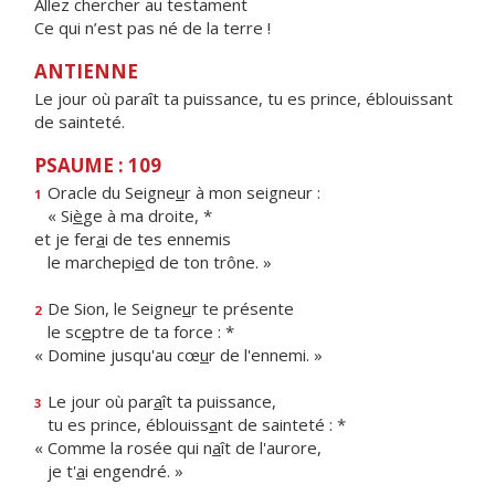
Allez chercher au testament
Ce qui n’est pas né de la terre !
ANTIENNE
Le jour où paraît ta puissance, tu es prince, éblouissant
de sainteté.
PSAUME : 109
Oracle du Seigne
u
r à mon seigneur :
1
« Si
è
ge à ma droite, *
et je fer
a
i de tes ennemis
le marchepi
e
d de ton trône. »
De Sion, le Seigne
u
r te présente
2
le sc
e
ptre de ta force : *
« Domine jusqu'au cœ
u
r de l'ennemi. »
Le jour où par
a
ît ta puissance,
3
tu es prince, éblouiss
a
nt de sainteté : *
« Comme la rosée qui n
a
ît de l'aurore,
je t'
a
i engendré. »