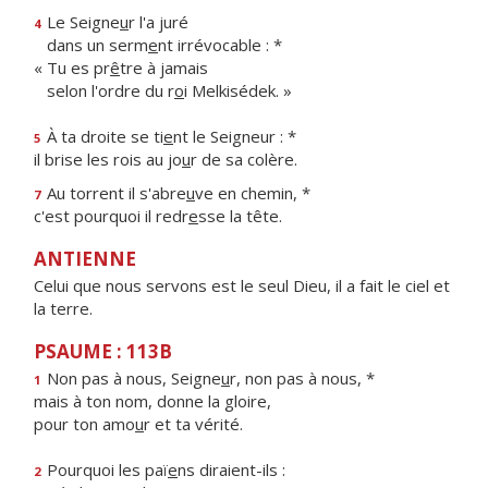
Le Seigne
u
r l'a juré
4
dans un serm
e
nt irrévocable : *
« Tu es pr
ê
tre à jamais
selon l'ordre du r
o
i Melkisédek. »
À ta droite se ti
e
nt le Seigneur : *
5
il brise les rois au jo
u
r de sa colère.
Au torrent il s'abre
u
ve en chemin, *
7
c'est pourquoi il redr
e
sse la tête.
ANTIENNE
Celui que nous servons est le seul Dieu, il a fait le ciel et
la terre.
PSAUME : 113B
Non pas à nous, Seigne
u
r, non pas à nous, *
1
mais à ton nom, donne la gloire,
pour ton amo
u
r et ta vérité.
Pourquoi les paï
e
ns diraient-ils :
2