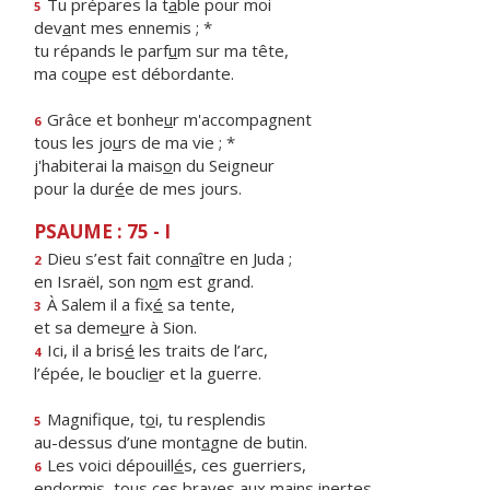
Tu prépares la t
a
ble pour moi
5
dev
a
nt mes ennemis ; *
tu répands le parf
u
m sur ma tête,
ma co
u
pe est débordante.
Grâce et bonhe
u
r m'accompagnent
6
tous les jo
u
rs de ma vie ; *
j'habiterai la mais
o
n du Seigneur
pour la dur
é
e de mes jours.
PSAUME : 75 - I
Dieu s’est fait conn
a
ître en Juda ;
2
en Israël, son n
o
m est grand.
À Salem il a fix
é
sa tente,
3
et sa deme
u
re à Sion.
Ici, il a bris
é
les traits de l’arc,
4
l’épée, le boucli
e
r et la guerre.
Magnifique, t
o
i, tu resplendis
5
au-dessus d’une mont
a
gne de butin.
Les voici dépouill
é
s, ces guerriers,
6
endormis, tous ces br
a
ves aux mains inertes.