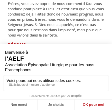
Frères, vous avez appris de nous comment il faut vous
conduire pour plaire à Dieu ; et c'est ainsi que vous vous
conduisez déjà. Faites donc de nouveaux progrès, nous
vous en prions, frères, nous vous le demandons dans le
Seigneur Jésus. Si Dieu nous a appelés, ce n'est pas
pour que nous restions dans l'impureté, mais pour que
nous vivions dans la sainteté.
RÉPONS
V/ Crée en moi un cœur pur, ô mon Dieu,
renouvelle et raffermis au fond de moi mon esprit.
ORAISON
Tu nous as dit, Seigneur, d’écouter ton Fils bien-aimé,
fais-nous trouver dans ta Parole les vivres dont notre
foi a besoin : et nous aurons le regard assez pur pour
discerner ta gloire.