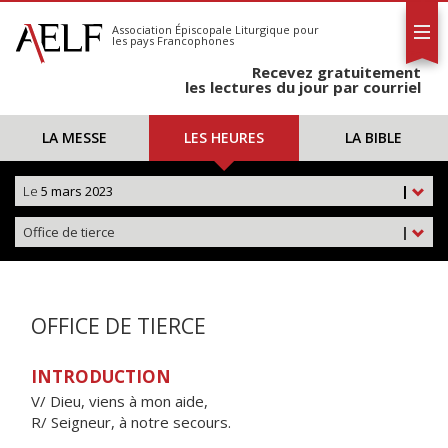
L'AELF
S'abonner
Association Épiscopale Liturgique
pour
les pays Francophones
Calendrier
Recevez gratuitement
Contact
les lectures du jour par courriel
LA MESSE
LES HEURES
LA BIBLE
Le
5 mars 2023
|
Office de tierce
|
OFFICE DE TIERCE
INTRODUCTION
V/ Dieu, viens à mon aide,
R/ Seigneur, à notre secours.