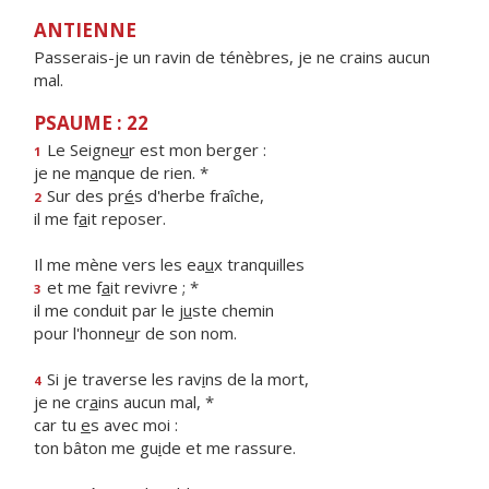
ANTIENNE
Passerais-je un ravin de ténèbres, je ne crains aucun
mal.
PSAUME : 22
Le Seigne
u
r est mon berger :
1
je ne m
a
nque de rien. *
Sur des pr
é
s d'herbe fraîche,
2
il me f
a
it reposer.
Il me mène vers les ea
u
x tranquilles
et me f
a
it revivre ; *
3
il me conduit par le j
u
ste chemin
pour l'honne
u
r de son nom.
Si je traverse les rav
i
ns de la mort,
4
je ne cr
a
ins aucun mal, *
car tu
e
s avec moi :
ton bâton me gu
i
de et me rassure.