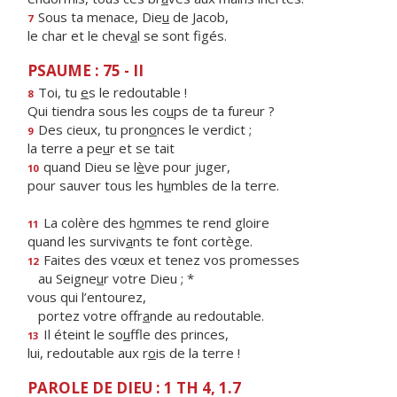
Sous ta menace, Die
u
de Jacob,
7
le char et le chev
a
l se sont figés.
PSAUME : 75 - II
Toi, tu
e
s le redoutable !
8
Qui tiendra sous les co
u
ps de ta fureur ?
Des cieux, tu pron
o
nces le verdict ;
9
la terre a pe
u
r et se tait
quand Dieu se l
è
ve pour juger,
10
pour sauver tous les h
u
mbles de la terre.
La colère des h
o
mmes te rend gloire
11
quand les surviv
a
nts te font cortège.
Faites des vœux et tenez vos promesses
12
au Seigne
u
r votre Dieu ; *
vous qui l’entourez,
portez votre offr
a
nde au redoutable.
Il éteint le so
u
ffle des princes,
13
lui, redoutable aux r
o
is de la terre !
PAROLE DE DIEU : 1 TH 4, 1.7