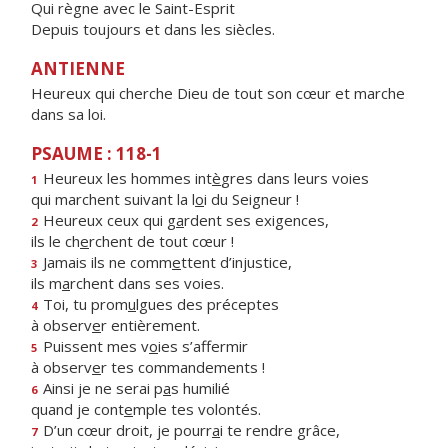
Qui règne avec le Saint-Esprit
Depuis toujours et dans les siècles.
ANTIENNE
Heureux qui cherche Dieu de tout son cœur et marche
dans sa loi.
PSAUME : 118-1
Heureux les hommes int
è
gres dans leurs voies
1
qui marchent suivant la l
o
i du Seigneur !
Heureux ceux qui g
a
rdent ses exigences,
2
ils le ch
e
rchent de tout cœur !
Jamais ils ne comm
e
ttent d’injustice,
3
ils m
a
rchent dans ses voies.
Toi, tu prom
u
lgues des préceptes
4
à observ
e
r entièrement.
Puissent mes v
o
ies s’affermir
5
à observ
e
r tes commandements !
Ainsi je ne serai p
a
s humilié
6
quand je cont
e
mple tes volontés.
D’un cœur droit, je pourr
a
i te rendre grâce,
7