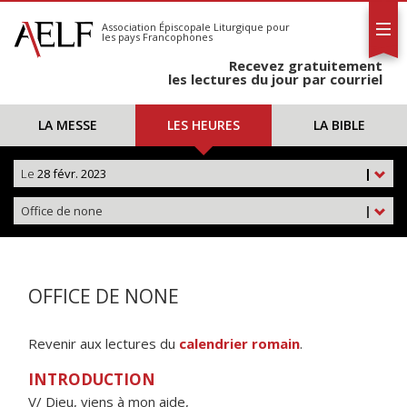
L'AELF
S'abonner
Association Épiscopale Liturgique
pour
les pays Francophones
Calendrier
Recevez gratuitement
Contact
les lectures du jour par courriel
LA MESSE
LES HEURES
LA BIBLE
Le
28 févr. 2023
|
Office de none
|
OFFICE DE NONE
Revenir aux lectures du
calendrier romain
.
INTRODUCTION
V/ Dieu, viens à mon aide,