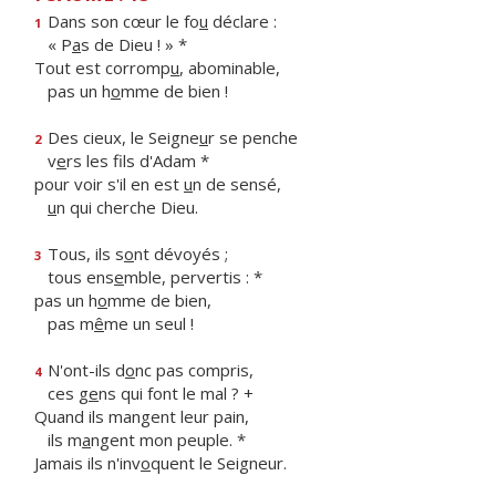
Dans son cœur le fo
u
déclare :
1
« P
a
s de Dieu ! » *
Tout est corromp
u
, abominable,
pas un h
o
mme de bien !
Des cieux, le Seigne
u
r se penche
2
v
e
rs les fils d'Adam *
pour voir s'il en est
u
n de sensé,
u
n qui cherche Dieu.
Tous, ils s
o
nt dévoyés ;
3
tous ens
e
mble, pervertis : *
pas un h
o
mme de bien,
pas m
ê
me un seul !
N'ont-ils d
o
nc pas compris,
4
ces g
e
ns qui font le mal ? +
Quand ils mangent leur pain,
ils m
a
ngent mon peuple. *
Jamais ils n'inv
o
quent le Seigneur.