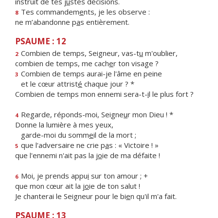
instruit de tes j
u
stes décisions.
Tes commandem
e
nts, je les observe :
8
ne m’abandonne p
a
s entièrement.
PSAUME : 12
Combien de temps, Seigneur, vas-t
u
m'oublier,
2
combien de temps, me cach
e
r ton visage ?
Combien de temps aurai-je l'âme en peine
3
et le cœur attrist
é
chaque jour ? *
Combien de temps mon ennemi sera-t-
i
l le plus fort ?
Regarde, réponds-moi, Seigne
u
r mon Dieu ! *
4
Donne la lumière à mes yeux,
garde-moi du somm
e
il de la mort ;
que l'adversaire ne crie p
a
s : « Victoire ! »
5
que l'ennemi n'ait pas la j
o
ie de ma défaite !
Moi, je prends appu
i
sur ton amour ; +
6
que mon cœur ait la j
o
ie de ton salut !
Je chanterai le Seigneur pour le bi
e
n qu'il m'a fait.
PSAUME : 13