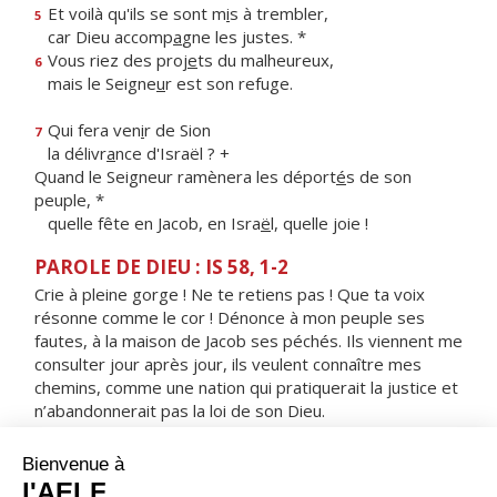
Et voilà qu'ils se sont m
i
s à trembler,
5
car Dieu accomp
a
gne les justes. *
Vous riez des proj
e
ts du malheureux,
6
mais le Seigne
u
r est son refuge.
Qui fera ven
i
r de Sion
7
la délivr
a
nce d'Israël ? +
Quand le Seigneur ramènera les déport
é
s de son
peuple, *
quelle fête en Jacob, en Isra
ë
l, quelle joie !
PAROLE DE DIEU : IS 58, 1-2
Crie à pleine gorge ! Ne te retiens pas ! Que ta voix
résonne comme le cor ! Dénonce à mon peuple ses
fautes, à la maison de Jacob ses péchés. Ils viennent me
consulter jour après jour, ils veulent connaître mes
chemins, comme une nation qui pratiquerait la justice et
n’abandonnerait pas la loi de son Dieu.
RÉPONS
V/ Le sacrifice qui plaît à Dieu, c'est un esprit brisé :