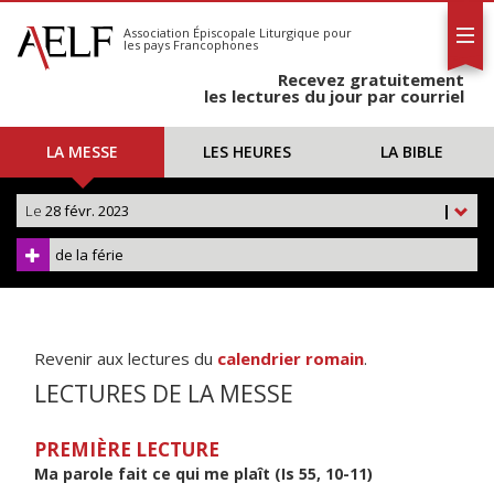
L'AELF
S'abonner
Association Épiscopale Liturgique
pour
les pays Francophones
Calendrier
Recevez gratuitement
Contact
les lectures du jour par courriel
LA MESSE
LES HEURES
LA BIBLE
Le
28 févr. 2023
|
de la férie
Revenir aux lectures du
calendrier romain
.
LECTURES DE LA MESSE
PREMIÈRE LECTURE
Ma parole fait ce qui me plaît (Is 55, 10-11)