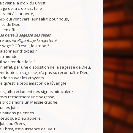
it vaine la croix du Christ.
ge de la croix est folie
i vont à leur perte,
ux qui vont vers leur salut, pour nous,
ance de Dieu.
t en effet :
sa perte la sagesse des sages,
nce des intelligents, je la rejetterai.
 sage ? Où est-il, le scribe ?
 raisonneur d’ici-bas ?
du monde,
-il pas rendue folle ?
effet, par une disposition de la sagesse de Dieu,
ec toute sa sagesse, n’a pas su reconnaître Dieu,
ieu de sauver les croyants
ie qu’est la proclamation de l’Évangile.
s Juifs réclament des signes miraculeux,
Grecs recherchent une sagesse,
proclamons un Messie crucifié,
r les Juifs,
es nations païennes.
eux que Dieu appelle,
 Juifs ou Grecs,
e Christ, est puissance de Dieu