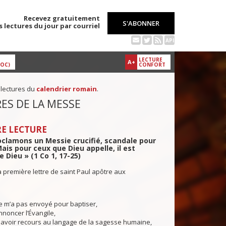
Recevez gratuitement
S'ABONNER
s lectures du jour par courriel
API
LECTURE
A+
DOC)
CONFORT
 lectures du
calendrier romain
.
ES DE LA MESSE
E LECTURE
clamons un Messie crucifié, scandale pour
Mais pour ceux que Dieu appelle, il est
 Dieu » (1 Co 1, 17-25)
a première lettre de saint Paul apôtre aux
e m’a pas envoyé pour baptiser,
noncer l’Évangile,
 avoir recours au langage de la sagesse humaine,