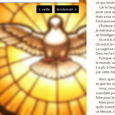
ce qui rendra
Car le langa
veille
lendemain
pour ceux qu
mais pour ce
il est puiss
L’Écriture di
Je mènerai à 
et l’intellige
Où est-il, le
Où est-il, le
La sagesse 
Dieu ne l’a-t
Puisque, en 
le monde, av
il a plu à D
par cette fol
Alors que le
et que les 
nous, nous 
scandale pou
folie pour l
Mais pour c
qu’ils soient
ce Messie, c