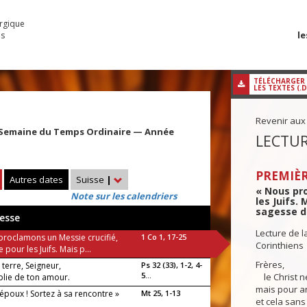
urgique
le
es
TÉLÉCHARGER
LES TEXTES (.
Revenir aux
 Semaine du Temps Ordinaire — Année
LECTUR
PREMIÈR
Autres dates
Suisse
|
« Nous pro
Note sur les calendriers
les Juifs. 
sagesse de
esse
Lecture de l
proclamons un Messie crucifié,
1 Co 1, 17-25
Corinthiens
 pour les Juifs. Mais p...
Frères,
 terre, Seigneur,
Ps 32 (33), 1-2, 4-
5...
le Christ n
plie de ton amour.
mais pour an
l’époux ! Sortez à sa rencontre »
Mt 25, 1-13
et cela sans