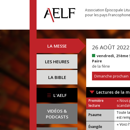
Association Épiscopale Lit
pour les pays Francophon
LA MESSE
26 AOÛT 2022
vendredi, 21ème
Paire
LES HEURES
de la férie
Dimanche prochain
LA BIBLE
Lectures de la m
L'AELF
Première
« Nous 
lecture
scandale
VIDÉOS &
Toute la
Psaume
PODCASTS
est rem
« Voici 
Évangile