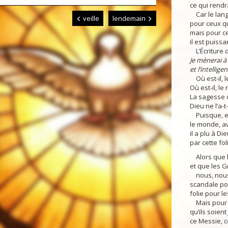
ce qui rendra
Car le langa
veille
lendemain
pour ceux qu
mais pour ce
il est puiss
L’Écriture di
Je mènerai à 
et l’intellige
Où est-il, le
Où est-il, le
La sagesse 
Dieu ne l’a-t
Puisque, en 
le monde, av
il a plu à D
par cette fol
Alors que le
et que les 
nous, nous 
scandale pou
folie pour l
Mais pour c
qu’ils soient
ce Messie, c