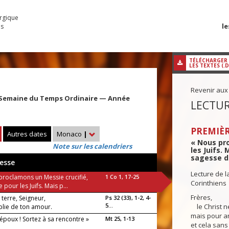
urgique
le
es
TÉLÉCHARGER
LES TEXTES (.
Revenir aux
 Semaine du Temps Ordinaire — Année
LECTUR
PREMIÈR
Autres dates
Monaco
|
« Nous pro
Note sur les calendriers
les Juifs. 
sagesse de
esse
Lecture de l
proclamons un Messie crucifié,
1 Co 1, 17-25
Corinthiens
 pour les Juifs. Mais p...
Frères,
 terre, Seigneur,
Ps 32 (33), 1-2, 4-
5...
le Christ n
plie de ton amour.
mais pour an
l’époux ! Sortez à sa rencontre »
Mt 25, 1-13
et cela sans