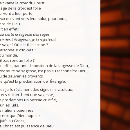
it vaine la croix du Christ.
ge de la croix est folie
i vont à leur perte,
ux qui vont vers leur salut, pour nous,
ance de Dieu.
t en effet :
sa perte la sagesse des sages,
nce des intelligents, je la rejetterai.
 sage ? Où est-il, le scribe ?
 raisonneur d’ici-bas ?
du monde,
-il pas rendue folle ?
effet, par une disposition de la sagesse de Dieu,
ec toute sa sagesse, n’a pas su reconnaître Dieu,
ieu de sauver les croyants
ie qu’est la proclamation de l’Évangile.
s Juifs réclament des signes miraculeux,
Grecs recherchent une sagesse,
proclamons un Messie crucifié,
r les Juifs,
es nations païennes.
eux que Dieu appelle,
 Juifs ou Grecs,
e Christ, est puissance de Dieu