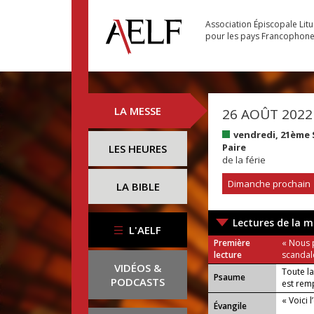
Association Épiscopale Lit
pour les pays Francophon
LA MESSE
26 AOÛT 2022
vendredi, 21ème
Paire
LES HEURES
de la férie
Dimanche prochain
LA BIBLE
Lectures de la m
L'AELF
Première
« Nous 
lecture
scandale
VIDÉOS &
Toute la
Psaume
PODCASTS
est rem
« Voici 
Évangile