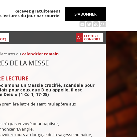
Recevez gratuitement
S'ABONNER
s lectures du jour par courriel
API
LECTURE
A+
DOC)
CONFORT
 lectures du
calendrier romain
.
ES DE LA MESSE
E LECTURE
clamons un Messie crucifié, scandale pour
Mais pour ceux que Dieu appelle, il est
 Dieu » (1 Co 1, 17-25)
a première lettre de saint Paul apôtre aux
e m’a pas envoyé pour baptiser,
noncer l’Évangile,
 avoir recours au langage de la sagesse humaine,