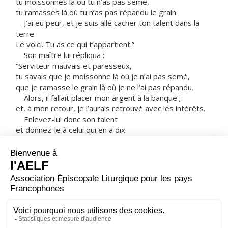
tu moissonnes là où tu n’as pas semé,
tu ramasses là où tu n’as pas répandu le grain.
J’ai eu peur, et je suis allé cacher ton talent dans la
terre.
Le voici. Tu as ce qui t’appartient.”
Son maître lui répliqua :
“Serviteur mauvais et paresseux,
tu savais que je moissonne là où je n’ai pas semé,
que je ramasse le grain là où je ne l’ai pas répandu.
Alors, il fallait placer mon argent à la banque ;
et, à mon retour, je l’aurais retrouvé avec les intérêts.
Enlevez-lui donc son talent
et donnez-le à celui qui en a dix.
À celui qui a, on donnera encore,
et il sera dans l’abondance ;
mais celui qui n’a rien
se verra enlever même ce qu’il a.
Quant à ce serviteur bon à rien,
jetez-le dans les ténèbres extérieures ;
là, il y aura des pleurs et des grincements de dents !” »
– Acclamons la Parole de Dieu.