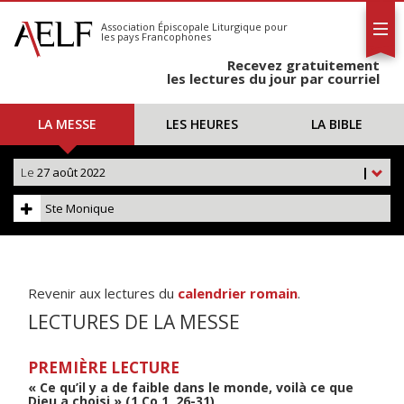
L'AELF
S'abonner
Association Épiscopale Liturgique
pour
les pays Francophones
Calendrier
Recevez gratuitement
Contact
les lectures du jour par courriel
LA MESSE
LES HEURES
LA BIBLE
Le
27 août 2022
|
Ste Monique
Revenir aux lectures du
calendrier romain
.
LECTURES DE LA MESSE
PREMIÈRE LECTURE
« Ce qu’il y a de faible dans le monde, voilà ce que
Dieu a choisi » (1 Co 1, 26-31)