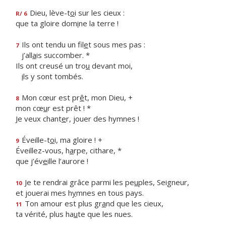
Dieu, lève-t
o
i sur les cieux :
R/ 6
que ta gloire dom
i
ne la terre !
Ils ont tendu un fil
e
t sous mes pas :
7
j’all
a
is succomber. *
Ils ont creusé un tro
u
devant moi,
i
ls y sont tombés.
Mon cœur est pr
ê
t, mon Dieu, +
8
mon cœ
u
r est prêt ! *
Je veux chant
e
r, jouer des hymnes !
Éveille-t
o
i, ma gloire ! +
9
Éveillez-vous, h
a
rpe, cithare, *
que j’év
e
ille l’aurore !
Je te rendrai grâce parmi les pe
u
ples, Seigneur,
10
et jouerai mes h
y
mnes en tous pays.
Ton amour est plus gr
a
nd que les cieux,
11
ta vérité, plus ha
u
te que les nues.