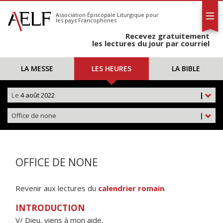
L'AELF
S'abonner
Association Épiscopale Liturgique
pour
les pays Francophones
Calendrier
Recevez gratuitement
Contact
les lectures du jour par courriel
LA MESSE
LES HEURES
LA BIBLE
Le
4 août 2022
|
Office de none
|
OFFICE DE NONE
Revenir aux lectures du
calendrier romain
.
INTRODUCTION
V/ Dieu, viens à mon aide,