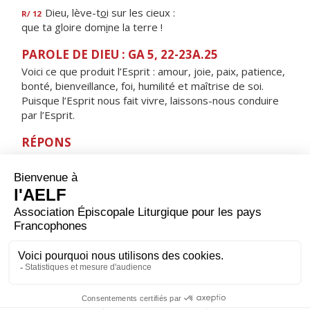
Dieu, lève-t
o
i sur les cieux :
R/ 12
que ta gloire dom
i
ne la terre !
PAROLE DE DIEU : GA 5, 22-23A.25
Voici ce que produit l’Esprit : amour, joie, paix, patience,
bonté, bienveillance, foi, humilité et maîtrise de soi.
Puisque l’Esprit nous fait vivre, laissons-nous conduire
par l’Esprit.
RÉPONS
V/ Seigneur, ton souffle est bienfaisant,
qu'il me guide en un pays de plaines.
ORAISON
Nous en appelons à toi, Seigneur, toi qui conduis ta
créature humaine à travers les conflits de ce monde :
fais aboutir les volontés de paix de notre temps, afin
que tous les hommes puissent vivre heureux et te
louer pour l'amour que tu donnes.