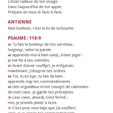
L'éclat radieux de ton visage.
Dans l'aujourd'hui de ton appel,
Prépare en nous le face-à-face.
ANTIENNE
Mon bonheur, c’est la loi de ta bouche.
PSAUME : 118-9
Tu fais le bonhe
u
r de ton serviteur,
65
Seigne
u
r, selon ta parole.
Apprends-moi à bien sais
i
r, à bien juger :
66
je me f
e à tes volontés.
Avant d’avoir souff
e
rt, je m’égarais ;
67
maintenant, j’obs
e
rve tes ordres.
Toi, tu es b
o
n, tu fais du bien :
68
apprends-m
o
i tes commandements.
Des orgueilleux m’ont couv
e
rt de calomnies :
69
de tout cœur, je g
a
rde tes préceptes.
Leur cœur, alourd
i
, s’est fermé ;
70
moi, je prends plais
i
r à ta loi.
C’est pour mon bi
e
n que j’ai souffert,
71