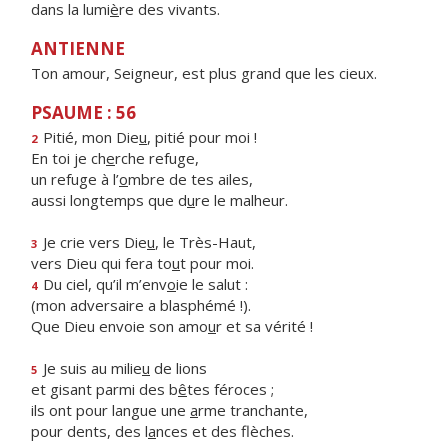
dans la lumi
è
re des vivants.
ANTIENNE
Ton amour, Seigneur, est plus grand que les cieux.
PSAUME : 56
Pitié, mon Die
u
, pitié pour moi !
2
En toi je ch
e
rche refuge,
un refuge à l’
o
mbre de tes ailes,
aussi longtemps que d
u
re le malheur.
Je crie vers Die
u
, le Très-Haut,
3
vers Dieu qui fera to
u
t pour moi.
Du ciel, qu’il m’env
o
ie le salut :
4
(mon adversaire a blasphémé !).
Que Dieu envoie son amo
u
r et sa vérité !
Je suis au milie
u
de lions
5
et gisant parmi des b
ê
tes féroces ;
ils ont pour langue une
a
rme tranchante,
pour dents, des l
a
nces et des flèches.