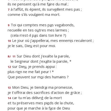
ils ne pensent qu’à me f
a
ire du mal ;
à l’affût, ils épient, ils surv
e
illent mes pas ;
7
comme s’ils voul
a
ient ma mort.
Toi qui comptes mes p
a
s vagabonds,
9
recueille en tes o
u
tres mes larmes ;
(cela n’est-il p
a
s dans ton livre ?)
Le jour où j’appellerai, mes ennem
i
s reculeront ;
10
je le sais, Die
u
est pour moi.
Sur Dieu dont j’exalte la parole,
R/
11
le Seigneur dont j’ex
a
lte la parole, *
sur Die
u
, je prends appui :
12
plus ri
e
n ne me fait peur ! *
Que peuvent sur m
o
i des humains ?
Mon Dieu, je tiendr
a
i ma promesse,
13
je t’offrirai des sacrif
ces d’action de grâce ;
car tu m’as délivr
é
de la mort
14
et tu préserves mes pi
e
ds de la chute,
pour que je marche à la f
a
ce de Dieu