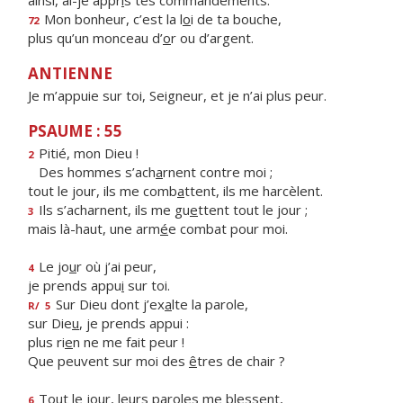
ainsi, ai-je appr
i
s tes commandements.
Mon bonheur, c’est la l
o
i de ta bouche,
72
plus qu’un monceau d’
o
r ou d’argent.
ANTIENNE
Je m’appuie sur toi, Seigneur, et je n’ai plus peur.
PSAUME : 55
Pitié, mon Dieu !
2
Des hommes s’ach
a
rnent contre moi ;
tout le jour, ils me comb
a
ttent, ils me harcèlent.
Ils s’acharnent, ils me gu
e
ttent tout le jour ;
3
mais là-haut, une arm
é
e combat pour moi.
Le jo
u
r où j’ai peur,
4
je prends appu
i
sur toi.
Sur Dieu dont j’ex
a
lte la parole,
R/
5
sur Die
u
, je prends appui :
plus ri
e
n ne me fait peur !
Que peuvent sur moi des
ê
tres de chair ?
Tout le jour, leurs par
o
les me blessent,
6