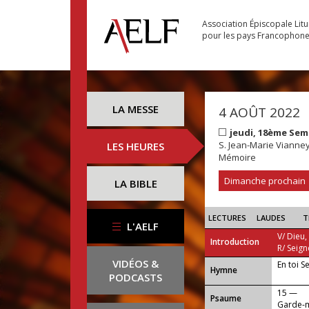
Association Épiscopale Lit
pour les pays Francophon
LA MESSE
4 AOÛT 2022
jeudi, 18ème Sem
S. Jean-Marie Vianney
LES HEURES
Mémoire
Dimanche prochain
LA BIBLE
LECTURES
LAUDES
T
L'AELF
V/ Dieu,
Introduction
R/ Seign
VIDÉOS &
En toi S
...
Hymne
PODCASTS
15 —
Psaume
Garde-m