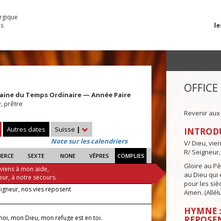
urgique
le
es
OFFICE
aine du Temps Ordinaire — Année Paire
, prêtre
Revenir aux
Autres dates
Suisse
|
INTROD
Note sur les calendriers
V/ Dieu, vie
R/ Seigneur,
IERCE
SEXTE
NONE
VÊPRES
COMPLIES
Gloire au Pèr
 viens à mon aide,
au Dieu qui e
eur, à notre secours.
pour les siè
eigneur, nos vies reposent
Amen. (Allélu
HYMNE :
oi, mon Dieu, mon refuge est en toi.
REPOSE