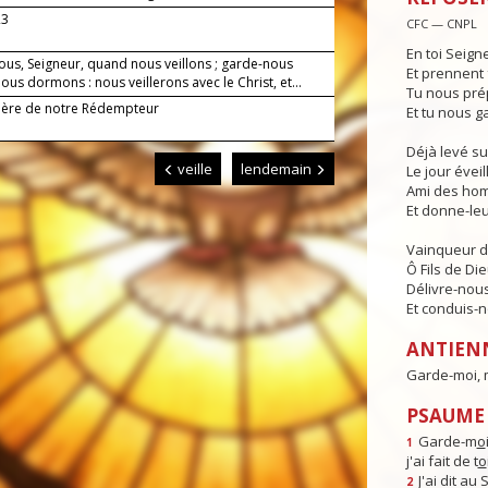
23
CFC — CNPL
En toi Seign
ous, Seigneur, quand nous veillons ; garde-nous
Et prennent 
us dormons : nous veillerons avec le Christ, et...
Tu nous pré
Mère de notre Rédempteur
Et tu nous g
Déjà levé su
veille
lendemain
Le jour éveill
Ami des hom
Et donne-leur
Vainqueur d
Ô Fils de Die
Délivre-nous
Et conduis-no
ANTIEN
Garde-moi, m
PSAUME 
Garde-m
o
1
j'ai fait de t
o
J'ai dit au
2