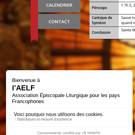
CALENDRIER
1 Th 5, 
Péricope
Cantique de
Sauve-n
CONTACT
Syméon
quand no
Sainte 
Conclusion