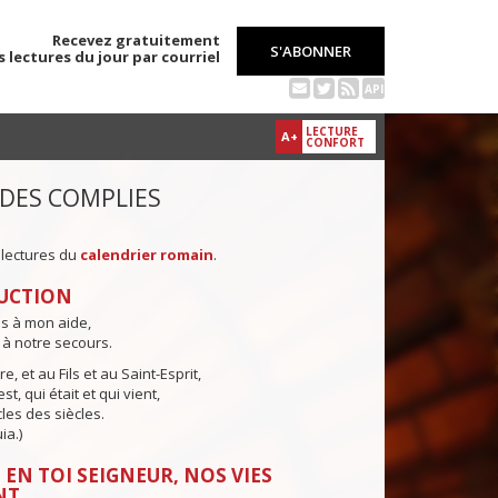
Recevez gratuitement
S'ABONNER
s lectures du jour par courriel
API
LECTURE
A+
CONFORT
 DES COMPLIES
 lectures du
calendrier romain
.
UCTION
ns à mon aide,
 à notre secours.
e, et au Fils et au Saint-Esprit,
st, qui était et qui vient,
cles des siècles.
ia.)
 EN TOI SEIGNEUR, NOS VIES
NT