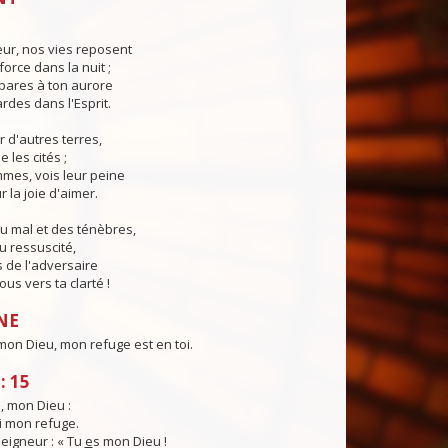
eur, nos vies reposent
force dans la nuit ;
pares à ton aurore
ardes dans l'Esprit.
r d'autres terres,
e les cités ;
mes, vois leur peine
 la joie d'aimer.
u mal et des ténèbres,
u ressuscité,
 de l'adversaire
us vers ta clarté !
NE
on Dieu, mon refuge est en toi.
: 15
i, mon Dieu :
i mon refuge.
 Seigneur : « Tu
e
s mon Dieu !