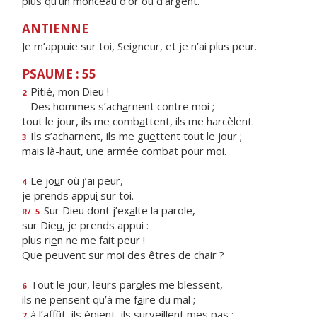
plus qu’un monceau d’
o
r ou d’argent.
ANTIENNE
Je m’appuie sur toi, Seigneur, et je n’ai plus peur.
PSAUME : 55
Pitié, mon Dieu !
2
Des hommes s’ach
a
rnent contre moi ;
tout le jour, ils me comb
a
ttent, ils me harcèlent.
Ils s’acharnent, ils me gu
e
ttent tout le jour ;
3
mais là-haut, une arm
é
e combat pour moi.
Le jo
u
r où j’ai peur,
4
je prends appu
i
sur toi.
Sur Dieu dont j’ex
a
lte la parole,
R/
5
sur Die
u
, je prends appui :
plus ri
e
n ne me fait peur !
Que peuvent sur moi des
ê
tres de chair ?
Tout le jour, leurs par
o
les me blessent,
6
ils ne pensent qu’à me f
a
ire du mal ;
à l’affût, ils épient, ils surv
e
illent mes pas ;
7