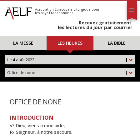
L'AELF
S'abonner
Association Épiscopale Liturgique
pour
les pays Francophones
Calendrier
Recevez gratuitement
Contact
les lectures du jour par courriel
LA MESSE
LES HEURES
LA BIBLE
Le
4 août 2022
|
Office de none
|
OFFICE DE NONE
INTRODUCTION
V/ Dieu, viens à mon aide,
R/ Seigneur, à notre secours.