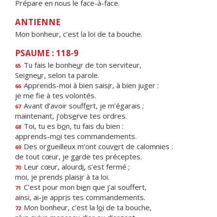
Prépare en nous le face-à-face.
ANTIENNE
Mon bonheur, c’est la loi de ta bouche.
PSAUME : 118-9
Tu fais le bonhe
u
r de ton serviteur,
65
Seigne
u
r, selon ta parole.
Apprends-moi à bien sais
i
r, à bien juger :
66
je me f
e à tes volontés.
Avant d’avoir souff
e
rt, je m’égarais ;
67
maintenant, j’obs
e
rve tes ordres.
Toi, tu es b
o
n, tu fais du bien :
68
apprends-m
o
i tes commandements.
Des orgueilleux m’ont couv
e
rt de calomnies :
69
de tout cœur, je g
a
rde tes préceptes.
Leur cœur, alourd
i
, s’est fermé ;
70
moi, je prends plais
i
r à ta loi.
C’est pour mon bi
e
n que j’ai souffert,
71
ainsi, ai-je appr
i
s tes commandements.
Mon bonheur, c’est la l
o
i de ta bouche,
72