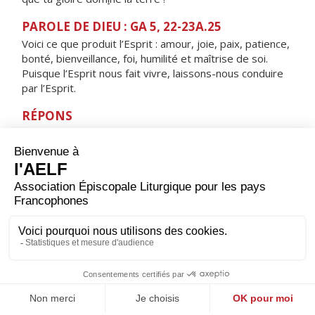
PAROLE DE DIEU : GA 5, 22-23A.25
Voici ce que produit l’Esprit : amour, joie, paix, patience,
bonté, bienveillance, foi, humilité et maîtrise de soi.
Puisque l’Esprit nous fait vivre, laissons-nous conduire
par l’Esprit.
RÉPONS
V/ Seigneur, ton souffle est bienfaisant,
qu'il me guide en un pays de plaines.
ORAISON
Nous en appelons à toi, Seigneur, toi qui conduis ta
créature humaine à travers les conflits de ce monde :
fais aboutir les volontés de paix de notre temps, afin
que tous les hommes puissent vivre heureux et te
louer pour l'amour que tu donnes.