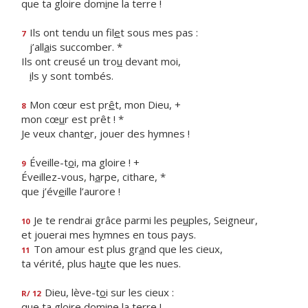
que ta gloire dom
i
ne la terre !
Ils ont tendu un fil
e
t sous mes pas :
7
j’all
a
is succomber. *
Ils ont creusé un tro
u
devant moi,
i
ls y sont tombés.
Mon cœur est pr
ê
t, mon Dieu, +
8
mon cœ
u
r est prêt ! *
Je veux chant
e
r, jouer des hymnes !
Éveille-t
o
i, ma gloire ! +
9
Éveillez-vous, h
a
rpe, cithare, *
que j’év
e
ille l’aurore !
Je te rendrai grâce parmi les pe
u
ples, Seigneur,
10
et jouerai mes h
y
mnes en tous pays.
Ton amour est plus gr
a
nd que les cieux,
11
ta vérité, plus ha
u
te que les nues.
Dieu, lève-t
o
i sur les cieux :
R/ 12
que ta gloire dom
i
ne la terre !