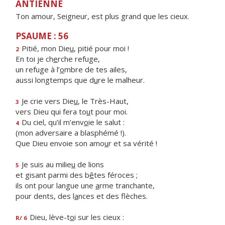
ANTIENNE
Ton amour, Seigneur, est plus grand que les cieux.
PSAUME : 56
Pitié, mon Die
u
, pitié pour moi !
2
En toi je ch
e
rche refuge,
un refuge à l’
o
mbre de tes ailes,
aussi longtemps que d
u
re le malheur.
Je crie vers Die
u
, le Très-Haut,
3
vers Dieu qui fera to
u
t pour moi.
Du ciel, qu’il m’env
o
ie le salut :
4
(mon adversaire a blasphémé !).
Que Dieu envoie son amo
u
r et sa vérité !
Je suis au milie
u
de lions
5
et gisant parmi des b
ê
tes féroces ;
ils ont pour langue une
a
rme tranchante,
pour dents, des l
a
nces et des flèches.
Dieu, lève-t
o
i sur les cieux :
R/ 6