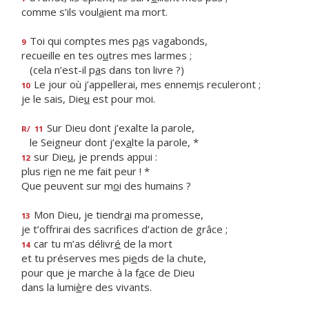
comme s’ils voul
a
ient ma mort.
Toi qui comptes mes p
a
s vagabonds,
9
recueille en tes o
u
tres mes larmes ;
(cela n’est-il p
a
s dans ton livre ?)
Le jour où j’appellerai, mes ennem
i
s reculeront ;
10
je le sais, Die
u
est pour moi.
Sur Dieu dont j’exalte la parole,
R/
11
le Seigneur dont j’ex
a
lte la parole, *
sur Die
u
, je prends appui :
12
plus ri
e
n ne me fait peur ! *
Que peuvent sur m
o
i des humains ?
Mon Dieu, je tiendr
a
i ma promesse,
13
je t’offrirai des sacrif
ces d’action de grâce ;
car tu m’as délivr
é
de la mort
14
et tu préserves mes pi
e
ds de la chute,
pour que je marche à la f
a
ce de Dieu
dans la lumi
è
re des vivants.