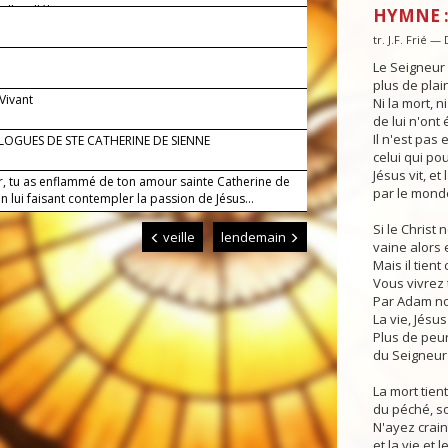
lle, alléluia.
HYMNE :
tr. J.F. Frié —
Le Seigneur v
plus de plai
 Vivant
Ni la mort, n
de lui n'ont
Il n'est pas 
LOGUES DE STE CATHERINE DE SIENNE
celui qui pou
Jésus vit, et
r, tu as enflammé de ton amour sainte Catherine de
par le monde
n lui faisant contempler la passion de Jésus...
Si le Christ 
veille
lendemain
vaine alors e
Mais il tient
Vous vivrez
Par Adam nou
La vie, Jésu
Plus de peur 
du Seigneur 
La mort tien
du péché, so
N'ayez crain
et la vie et 