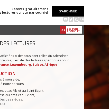
Recevez gratuitement
S'ABONNER
s lectures du jour par courriel
API
LECTURE
A+
CONFORT
 DES LECTURES
 affichées ci-dessous sont celles du calendrier
ce jour, il existe des lectures spécifiques pour :
rance
,
Luxembourg
,
Suisse
,
Afrique
UCTION
ns à mon aide,
 à notre secours.
e, et au Fils et au Saint-Esprit,
st, qui était et qui vient,
cles des siècles.
ia.)