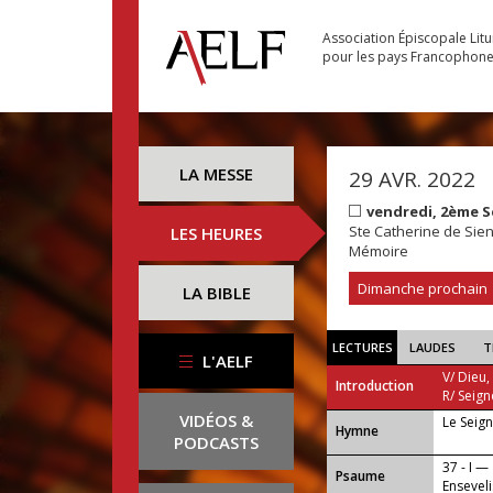
Association Épiscopale Lit
pour les pays Francophon
LA MESSE
29 AVR. 2022
vendredi, 2ème 
Ste Catherine de Sienn
LES HEURES
Mémoire
Dimanche prochain
LA BIBLE
LECTURES
LAUDES
T
L'AELF
V/ Dieu,
Introduction
R/ Seign
VIDÉOS &
Le Seign
...
Hymne
PODCASTS
37 - I —
Psaume
Enseveli