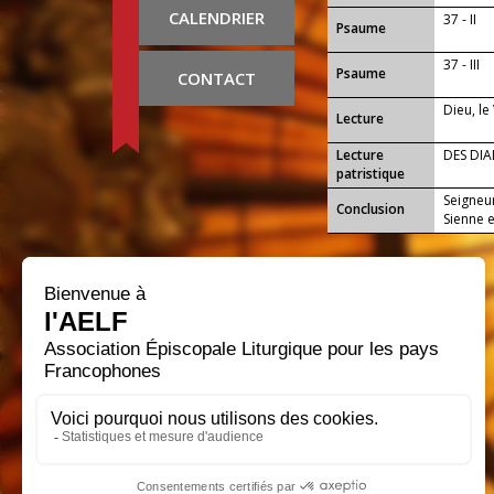
vie nouve
CALENDRIER
37 - II
Psaume
37 - III
Psaume
CONTACT
Dieu, le
Lecture
Lecture
DES DIA
patristique
Seigneu
Conclusion
Sienne e