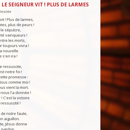
 LE SEIGNEUR VIT ! PLUS DE LARMES
 Desclée
it ! Plus de larmes,
ntes, plus de peurs !
i le sépulcre,
 été vainqueurs !
entre les morts,
r toujours vivra !
 la nouvelle
 s'en ira !
ne ressuscite,
st notre foi !
 cette promesse :
 tous comme moi !
s vient la mort.
s nous l'a donnée !
! C'est la victoire
ressuscité !
t de notre faute,
n aiguillon.
te, Jésus donne
le pardon.