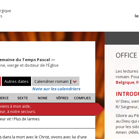
urgique
le
es
OFFICE
Semaine du Temps Pascal —
e, vierge et docteur de l'Église
Les lectures
romain. Pour 
Autres dates
Calendrier romain
|
Belgique
,
F
Note sur les calendriers
INTROD
IERCE
SEXTE
NONE
VÊPRES
COMPLIES
V/ Dieu, vie
 viens à mon aide,
R/ Seigneur,
eur, à notre secours.
Gloire au Pèr
eur vit ! Plus de larmes
au Dieu qui e
pour les siè
Amen. (Allélu
s dans la mort avec le Christ, vivons avec lui d'une