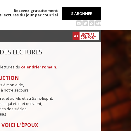
Recevez gratuitement
S'ABONNER
s lectures du jour par courriel
API
LECTURE
A+
CONFORT
 DES LECTURES
 lectures du
calendrier romain
.
UCTION
ns à mon aide,
 à notre secours.
e, et au Fils et au Saint-Esprit,
st, qui était et qui vient,
cles des siècles.
ia.)
 VOICI L'ÉPOUX