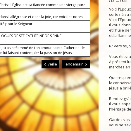
CFC — CNPL
 Christ, l'Église est sa fiancée comme une vierge pure
Voici l'
.
sortez à sa 
ans l'allégresse et dans la joie, car voici les noces
Voici l'Époux
eau (alléluia).
nité pour le Seigneur
il vous donn
et l'huile d
et la flamme
LOGUES DE STE CATHERINE DE SIENNE
R/ Vers toi, 
r, tu as enflammé de ton amour sainte Catherine de
n lui faisant contempler la passion de Jésus...
Vous étiez a
à présent lu
veille
lendemain
marchez en 
Que resplen
la connaissa
Jésus a bril
Rendez grâc
il vous appe
l'héritage d
Gardez vos 
vous ne savez