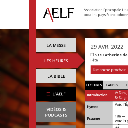
Association Épiscopale Lit
pour les pays Francophon
LA MESSE
29 AVR. 2022
Ste Catherine de 
Fête
LES HEURES
Dimanche prochain
LA BIBLE
LECTURES
LAUDES
T
V/ Dieu,
L'AELF
Introduction
R/ Seign
Voici l'
...
Hymne
VIDÉOS &
PODCASTS
18a —
Psaume
Voici l'
(alléluia)
44 - I —