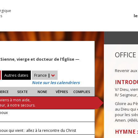
urgique
le
es
OFFICE
Sienne, vierge et docteur de l'Église —
Revenir aux
Autres dates
France
|
INTROD
Note sur les calendriers
V/ Dieu, vie
IERCE
SEXTE
NONE
VÊPRES
COMPLIES
R/ Seigneur,
 viens à mon aide,
Gloire au Pèr
eur, à notre secours.
au Dieu qui e
Époux
pour les siè
Amen. (Allélu
Époux qui vient : allez à la rencontre du Christ
HYMNE :
.