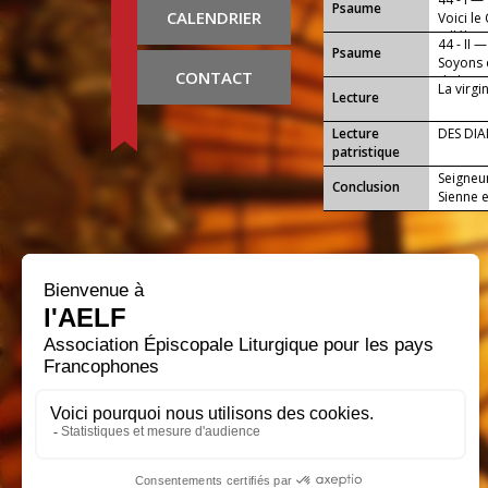
Psaume
CALENDRIER
Voici le
(alléluia)
44 - II —
Psaume
Soyons d
CONTACT
de l'Agn
La virgi
Lecture
Lecture
DES DIA
patristique
Seigneu
Conclusion
Sienne e