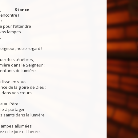
Époux,
Stance
rencontre !
 :
e pour l'attendre
e vos lampes
.
Seigneur, notre regard !
utrefois ténèbres,
mière dans le Seigneur :
enfants de lumière.
disse en vous
nce de la gloire de Dieu :
lé dans vos cœurs.
e au Père :
lle à partager
es saints dans la lumière.
lampes allumées :
 ni le jour ni l'heure.