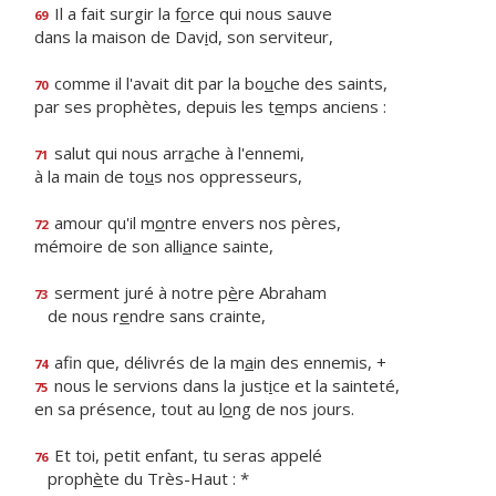
Il a fait surgir la f
o
rce qui nous sauve
69
dans la maison de Dav
i
d, son serviteur,
comme il l'avait dit par la bo
u
che des saints,
70
par ses prophètes, depuis les t
e
mps anciens :
salut qui nous arr
a
che à l'ennemi,
71
à la main de to
u
s nos oppresseurs,
amour qu'il m
o
ntre envers nos pères,
72
mémoire de son alli
a
nce sainte,
serment juré à notre p
è
re Abraham
73
de nous r
e
ndre sans crainte,
afin que, délivrés de la m
a
in des ennemis, +
74
nous le servions dans la just
i
ce et la sainteté,
75
en sa présence, tout au l
o
ng de nos jours.
Et toi, petit enfant, tu seras appelé
76
proph
è
te du Très-Haut : *