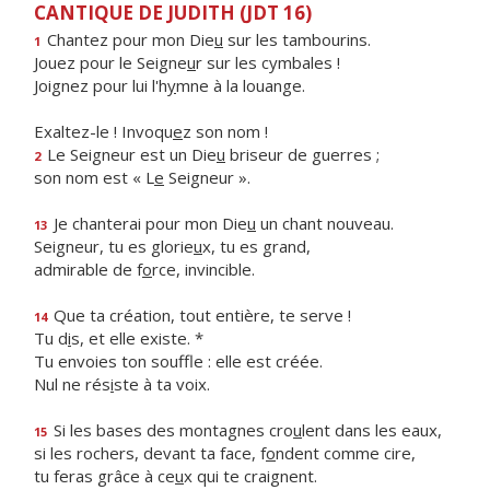
CANTIQUE DE JUDITH (JDT 16)
Chantez pour mon Die
u
sur les tambourins.
1
Jouez pour le Seigne
u
r sur les cymbales !
Joignez pour lui l'h
y
mne à la louange.
Exaltez-le ! Invoqu
e
z son nom !
Le Seigneur est un Die
u
briseur de guerres ;
2
son nom est « L
e
Seigneur ».
Je chanterai pour mon Die
u
un chant nouveau.
13
Seigneur, tu es glorie
u
x, tu es grand,
admirable de f
o
rce, invincible.
Que ta création, tout entière, te serve !
14
Tu d
i
s, et elle existe. *
Tu envoies ton souffle : elle est créée.
Nul ne rés
i
ste à ta voix.
Si les bases des montagnes cro
u
lent dans les eaux,
15
si les rochers, devant ta face, f
o
ndent comme cire,
tu feras grâce à ce
u
x qui te craignent.