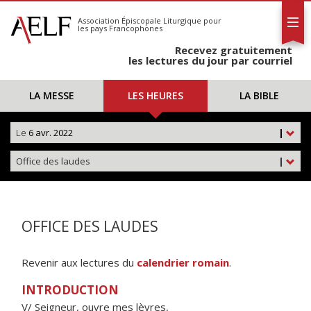
L'AELF
S'abonner
Association Épiscopale Liturgique
pour
les pays Francophones
Calendrier
Recevez gratuitement
Contact
les lectures du jour par courriel
LA MESSE
LES HEURES
LA BIBLE
Le
6 avr. 2022
|
Office des laudes
|
OFFICE DES LAUDES
Revenir aux lectures du
calendrier romain
.
INTRODUCTION
V/ Seigneur, ouvre mes lèvres,