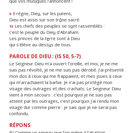
que vos mus
i
ques l'annoncent !
Il règne, Die
u
, sur les païens,
9
Dieu est assis sur son tr
ô
ne sacré.
Les chefs des peuples se s
o
nt rassemblés :
10
c'est le peuple du Die
u
d'Abraham.
Les princes de la t
e
rre sont à Dieu
qui s'élève au-dess
u
s de tous.
PAROLE DE DIEU : (IS 50, 5-7)
Le Seigneur Dieu m’a ouvert l’oreille, et moi, je ne me
suis pas révolté, je ne me suis pas dérobé. J’ai présenté
mon dos à ceux qui me frappaient, et mes joues à ceux
qui m’arrachaient la barbe. Je n’ai pas protégé mon
visage des outrages et des crachats. Le Seigneur Dieu
vient à mon secours : c’est pourquoi je ne suis pas
atteint par les outrages, c’est pourquoi j’ai rendu mon
visage dur comme pierre : je sais que je ne serai pas
confondu.
RÉPONS
R/ Comme un agneau que l’on mène à l’abattoir,