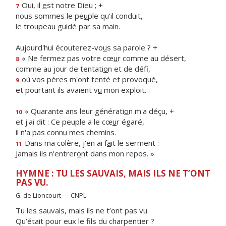
Oui, il
e
st notre Dieu ; +
7
nous sommes le pe
u
ple qu'il conduit,
le troupeau guid
é
par sa main.
Aujourd'hui écouterez-vo
u
s sa parole ? +
« Ne fermez pas votre cœ
u
r comme au désert,
8
comme au jour de tentati
o
n et de défi,
où vos pères m'ont tent
é
et provoqué,
9
et pourtant ils avaient v
u
mon exploit.
« Quarante ans leur générati
o
n m'a déçu, +
10
et j'ai dit : Ce peuple a le cœ
u
r égaré,
il n'a pas conn
u
mes chemins.
Dans ma colère, j'en ai f
a
it le serment :
11
Jamais ils n'entrer
o
nt dans mon repos. »
HYMNE : TU LES SAUVAIS, MAIS ILS NE T’ONT
PAS VU.
G. de Lioncourt — CNPL
Tu les sauvais, mais ils ne t’ont pas vu.
Qu’était pour eux le fils du charpentier ?