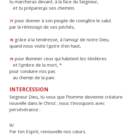
tu marcheras devant, à la face du Seigneur,
et tu préparer
a
s ses chemins
pour donner à son peuple de conn
a
ître le salut
77
par la rémissi
o
n de ses péchés,
grâce à la tendresse, à l'amo
u
r de notre Dieu,
78
quand nous visite l'
a
stre d'en haut,
pour illuminer ceux qui habitent les ténèbres
79
et l'
o
mbre de la mort, *
pour conduire nos pas
au chem
i
n de la paix.
INTERCESSION
Seigneur Dieu, tu veux que l’homme devienne créature
nouvelle dans le Christ ; nous t’invoquons avec
persévérance :
R/
Par ton Esprit, renouvelle nos cœurs.