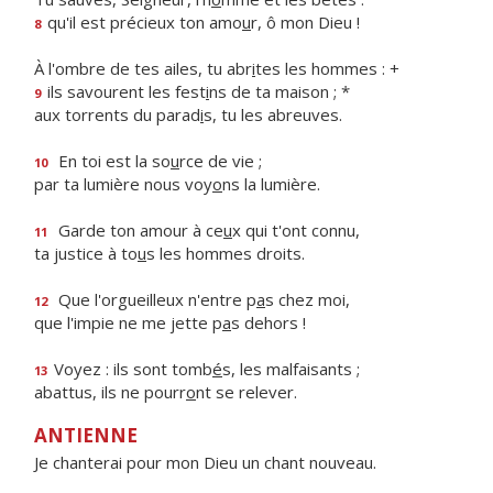
qu'il est précieux ton amo
u
r, ô mon Dieu !
8
À l'ombre de tes ailes, tu abr
i
tes les hommes : +
ils savourent les fest
i
ns de ta maison ; *
9
aux torrents du parad
i
s, tu les abreuves.
En toi est la so
u
rce de vie ;
10
par ta lumière nous voy
o
ns la lumière.
Garde ton amour à ce
u
x qui t'ont connu,
11
ta justice à to
u
s les hommes droits.
Que l'orgueilleux n'entre p
a
s chez moi,
12
que l'impie ne me jette p
a
s dehors !
Voyez : ils sont tomb
é
s, les malfaisants ;
13
abattus, ils ne pourr
o
nt se relever.
ANTIENNE
Je chanterai pour mon Dieu un chant nouveau.