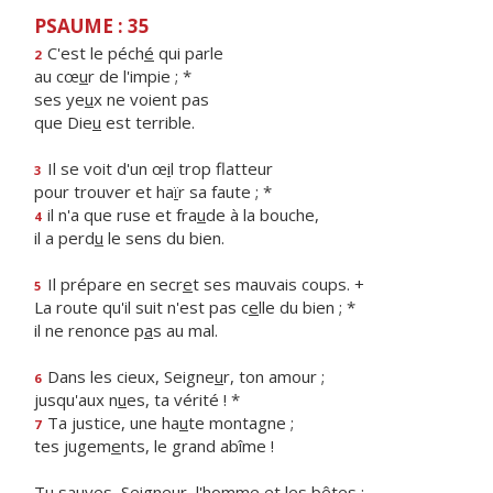
PSAUME : 35
C'est le péch
é
qui parle
2
au cœ
u
r de l'impie ; *
ses ye
u
x ne voient pas
que Die
u
est terrible.
Il se voit d'un œ
i
l trop flatteur
3
pour trouver et ha
ï
r sa faute ; *
il n'a que ruse et fra
u
de à la bouche,
4
il a perd
u
le sens du bien.
Il prépare en secr
e
t ses mauvais coups. +
5
La route qu'il suit n'est pas c
e
lle du bien ; *
il ne renonce p
a
s au mal.
Dans les cieux, Seigne
u
r, ton amour ;
6
jusqu'aux n
u
es, ta vérité ! *
Ta justice, une ha
u
te montagne ;
7
tes jugem
e
nts, le grand abîme !
Tu sauves, Seigneur, l'h
o
mme et les bêtes :