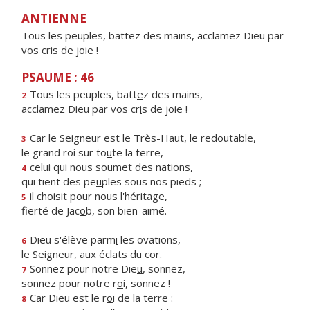
ANTIENNE
Tous les peuples, battez des mains, acclamez Dieu par
vos cris de joie !
PSAUME : 46
Tous les peuples, batt
e
z des mains,
2
acclamez Dieu par vos cr
i
s de joie !
Car le Seigneur est le Très-Ha
u
t, le redoutable,
3
le grand roi sur to
u
te la terre,
celui qui nous soum
e
t des nations,
4
qui tient des pe
u
ples sous nos pieds ;
il choisit pour no
u
s l'héritage,
5
fierté de Jac
o
b, son bien-aimé.
Dieu s'élève parm
i
les ovations,
6
le Seigneur, aux écl
a
ts du cor.
Sonnez pour notre Die
u
, sonnez,
7
sonnez pour notre r
o
i, sonnez !
Car Dieu est le r
o
i de la terre :
8