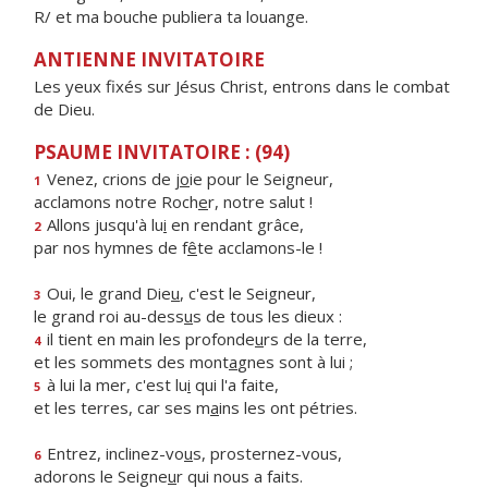
R/ et ma bouche publiera ta louange.
ANTIENNE INVITATOIRE
Les yeux fixés sur Jésus Christ, entrons dans le combat
de Dieu.
PSAUME INVITATOIRE : (94)
Venez, crions de j
o
ie pour le Seigneur,
1
acclamons notre Roch
e
r, notre salut !
Allons jusqu'à lu
i
en rendant grâce,
2
par nos hymnes de f
ê
te acclamons-le !
Oui, le grand Die
u
, c'est le Seigneur,
3
le grand roi au-dess
u
s de tous les dieux :
il tient en main les profonde
u
rs de la terre,
4
et les sommets des mont
a
gnes sont à lui ;
à lui la mer, c'est lu
i
qui l'a faite,
5
et les terres, car ses m
a
ins les ont pétries.
Entrez, inclinez-vo
u
s, prosternez-vous,
6
adorons le Seigne
u
r qui nous a faits.