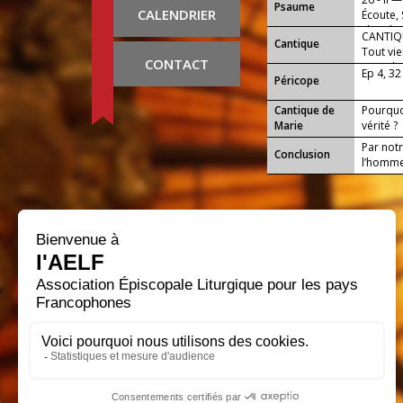
Psaume
CALENDRIER
Écoute, 
cherche
CANTIQU
Cantique
Tout vien
CONTACT
Dieu dan
Ep 4, 32 
Péricope
Cantique de
Pourquoi
Marie
vérité ?
Par notr
Conclusion
l’homme