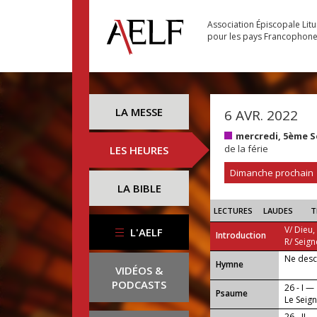
Association Épiscopale Lit
pour les pays Francophon
LA MESSE
6 AVR. 2022
mercredi, 5ème 
de la férie
LES HEURES
Dimanche prochain
LA BIBLE
LECTURES
LAUDES
T
V/ Dieu,
L'AELF
Introduction
R/ Seign
Ne desc
...
Hymne
VIDÉOS &
PODCASTS
26 - I —
Psaume
Le Seign
crainte 
26 - II —