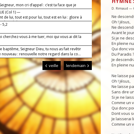
HYMNE :
Seigneur, mon cri d’appel : c’est ta face que je
D. Rimaud — 
.
E (Col 1) —
Ne descends 
t de lui, tout est pour lui, tout est en lui : gloire à
Oh ! Jésus,
s les siècles !
- 5,2
Ne descends
Avant le jour
 cherchez-vous à me tuer, moi qui vous ai dit la
Si je ne des
En pleine nui
Qui donc vou
e baptême, Seigneur Dieu, tu nous as fait revêtir
 nouveau : renouvelle notre regard dans la co...
Du Paradis 
Je descendra
En pleine nui
veille
lendemain
Ne laisse pa
Oh ! Jésus,
Ne laisse pa
Sans dire un
Si je ne lai
Comme un v
Qui donc pou
Dont vous s
Je laisserai
Comme un v