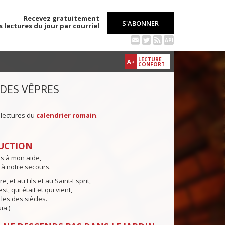
Recevez gratuitement
S'ABONNER
s lectures du jour par courriel
API
LECTURE
A+
CONFORT
 DES VÊPRES
 lectures du
calendrier romain
.
UCTION
ns à mon aide,
 à notre secours.
e, et au Fils et au Saint-Esprit,
st, qui était et qui vient,
cles des siècles.
ia.)