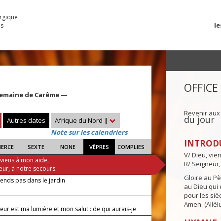
urgique
le
es
OFFICE
Semaine de Carême —
Revenir aux
du jour
Autres dates
Afrique du Nord
|
Note sur les calendriers
INTROD
IERCE
SEXTE
NONE
VÊPRES
COMPLIES
V/ Dieu, vie
 viens à mon aide,
R/ Seigneur,
eur, à notre secours.
Gloire au Pèr
ends pas dans le jardin
au Dieu qui e
pour les siè
Amen. (Allélu
eur est ma lumière et mon salut : de qui aurais-je
?