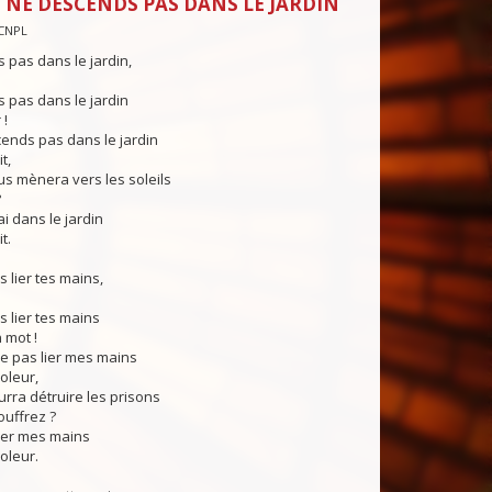
 NE DESCENDS PAS DANS LE JARDIN
CNPL
pas dans le jardin,
 pas dans le jardin
 !
cends pas dans le jardin
t,
s mènera vers les soleils
?
i dans le jardin
t.
s lier tes mains,
s lier tes mains
 mot !
sse pas lier mes mains
oleur,
rra détruire les prisons
ouffrez ?
 lier mes mains
oleur.